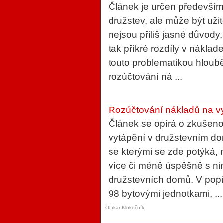
Článek je určen především
družstev, ale může být užit
nejsou příliš jasné důvody
tak příkré rozdíly v náklad
touto problematikou hloubě
rozúčtování ná ...
Rozúčtování nákladů na v
Článek se opírá o zkušeno
vytápění v družstevním do
se kterými se zde potýká,
více či méně úspěšně s nim
družstevních domů. V pop
98 bytovými jednotkami, ...
Otakar Klokočník