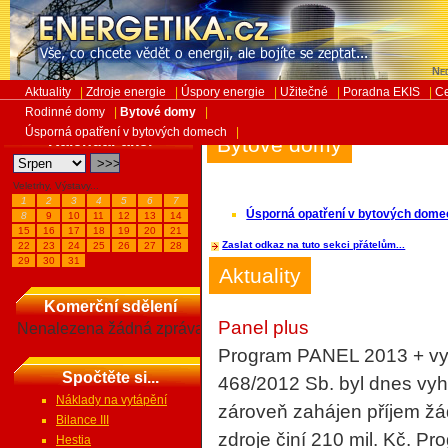
Ned
Aktuality
|
Zdroje energie
|
Úspory energie
|
Užitečné
|
Poradna EKIS
|
Ce
Rodinné domy
|
Bytové domy
|
Úsporná opatření v bytových domech
|
Kalendář akcí
Bytové domy
Veletrhy, Výstavy...
1
2
3
4
5
6
7
Úsporná opatření v bytových dome
8
9
10
11
12
13
14
15
16
17
18
19
20
21
Zaslat odkaz na tuto sekci přátelům...
22
23
24
25
26
27
28
29
30
31
Aktuality
Komerční sdělení
Panel plus
Nenalezena žádná zpráva
Program PANEL 2013 + vyh
Spočtěte si...
468/2012 Sb. byl dnes vy
Náklady na vytápění
zároveň zahájen příjem žá
Bilance III
zdroje činí 210 mil. Kč. P
Hestia