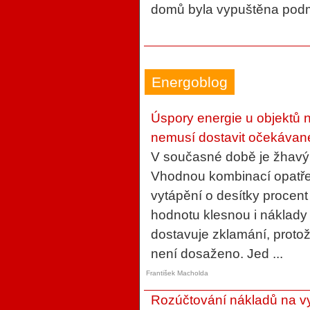
domů byla vypuštěna podmí
Energoblog
Úspory energie u objektů 
nemusí dostavit očekávan
V současné době je žhavý
Vhodnou kombinací opatření
vytápění o desítky procent a
hodnotu klesnou i náklady
dostavuje zklamání, proto
není dosaženo. Jed ...
František Macholda
Rozúčtování nákladů na v