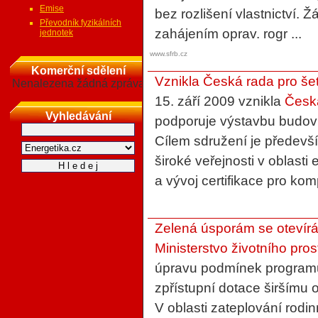
Emise
bez rozlišení vlastnictví. 
Převodník fyzikálních
zahájením oprav. rogr ...
jednotek
www.sfrb.cz
Komerční sdělení
Vznikla Česká rada pro še
Nenalezena žádná zpráva
15. září 2009 vznikla
Česká
Vyhledávání
podporuje výstavbu budov 
Cílem sdružení je předevší
široké veřejnosti v oblast
a vývoj certifikace pro komp
Zelená úsporám se otevírá
Ministerstvo životního pros
úpravu podmínek programu
zpřístupní dotace širšímu 
V oblasti zateplování rod