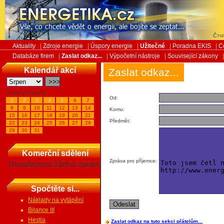
Čtvr
Aktuality
|
Zdroje energie
|
Úspory energie
|
Užitečné
|
Poradna EKIS
|
C
Databáze firem
|
Zaslat odkaz...
|
Výpočetní nástroje
|
Související zákony
Kalendář akcí
Zaslat odkaz...
Veletrhy, Výstavy...
Od:
1
2
3
4
5
6
7
8
9
10
11
12
13
14
Komu:
15
16
17
18
19
20
21
Předmět:
22
23
24
25
26
27
28
29
30
31
Komerční sdělení
Zpráva pro příjemce:
Nenalezena žádná zpráva
Spočtěte si...
Náklady na vytápění
Bilance III
Hestia
Zaslat odkaz na tuto sekci přátelům...