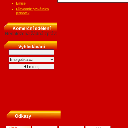
Emise
Převodník fyzikálních
jednotek
Komerční sdělení
Nenalezena žádná zpráva
Vyhledávání
Odkazy