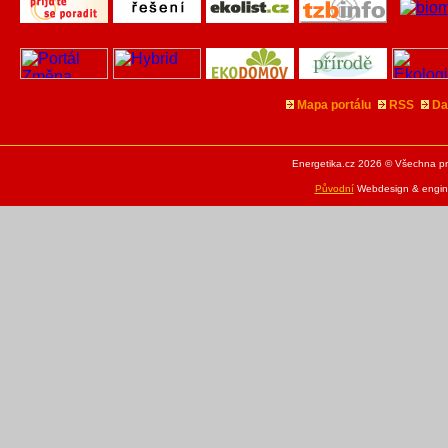
Mapa portálu
RSS
Da
Energetika.cz 2026 © Všechna pr
Původní
Webdesign & engine