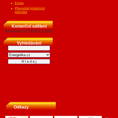
Emise
Převodník fyzikálních
jednotek
Komerční sdělení
Nenalezena žádná zpráva
Vyhledávání
Odkazy