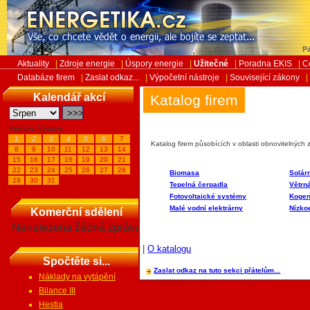
Pá
Aktuality
|
Zdroje energie
|
Úspory energie
|
Užitečné
|
Poradna EKIS
|
C
Databáze firem
|
Zaslat odkaz...
|
Výpočetní nástroje
|
Související zákony
|
Kalendář akcí
Katalog firem
Veletrhy, Výstavy...
1
2
3
4
5
6
7
Katalog firem působících v oblasti obnovitelných 
8
9
10
11
12
13
14
15
16
17
18
19
20
21
22
23
24
25
26
27
28
Biomasa
Solár
29
30
31
Tepelná čerpadla
Větrn
Fotovoltaické systémy
Kogen
Malé vodní elektrárny
Nízko
Komerční sdělení
Nenalezena žádná zpráva
|
O katalogu
Spočtěte si...
Zaslat odkaz na tuto sekci přátelům...
Náklady na vytápění
Bilance III
Hestia