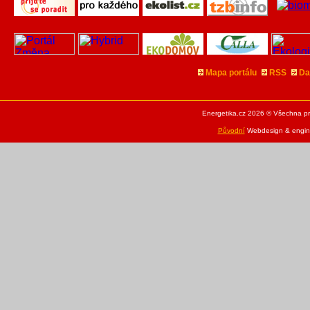
Mapa portálu
RSS
Da
Energetika.cz 2026 © Všechna pr
Původní
Webdesign & engine