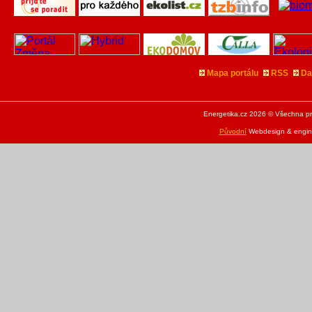
Mapa portálu
RSS
Da
Energetika.cz 2026 © Všechna pr
Původní
Webdesign & engine