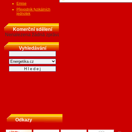
Emise
Převodník fyzikálních
jednotek
Komerční sdělení
Nenalezena žádná zpráva
Vyhledávání
Odkazy