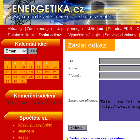
Sob
Aktuality
|
Zdroje energie
|
Úspory energie
|
Užitečné
|
Poradna EKIS
|
C
Databáze firem
|
Zaslat odkaz...
|
Výpočetní nástroje
|
Související zákony
Kalendář akcí
Zaslat odkaz...
Veletrhy, Výstavy...
Od:
1
2
3
4
5
6
7
8
9
10
11
12
13
14
Komu:
15
16
17
18
19
20
21
Předmět:
22
23
24
25
26
27
28
29
30
31
Komerční sdělení
Zpráva pro příjemce:
Nenalezena žádná zpráva
Spočtěte si...
Náklady na vytápění
Bilance III
Hestia
Zaslat odkaz na tuto sekci přátelům...