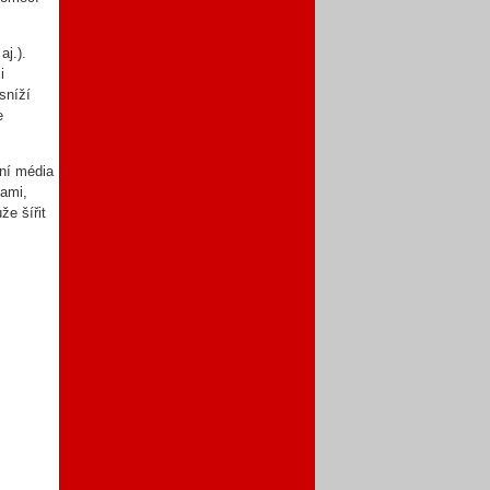
aj.).
i
sníží
e
ení média
tami,
že šířit