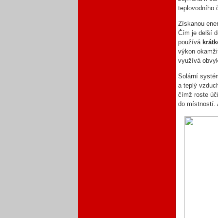
teplovodního 
Získanou ener
Čím je delší 
používá
krát
výkon okamžit
využívá obvyk
Solární systé
a teplý vzduc
čímž roste úči
do místností.