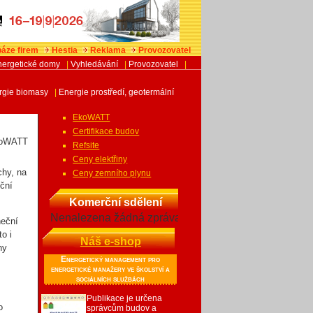
áze firem
Hestia
Reklama
Provozovatel
nergetické domy
|
Vyhledávání
|
Provozovatel
|
rgie biomasy
|
Energie prostředí, geotermální
u
Doporučujeme
EkoWATT
Certifikace budov
Refsite
Ceny elektřiny
chy, na
Ceny zemního plynu
eční
Komerční sdělení
Nenalezena žádná zpráva
neční
o i
Náš e-shop
ny
Energetický management pro
energetické manažery ve školství a
sociálních službách
Publikace je určena
o
správcům budov a