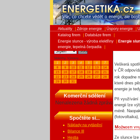
Aktuality
|
Zdroje energie
|
Úspory energie
|
U
Katalog firem
|
Databáze firem
|
Energie slunce - výroba elektřiny
|
Energie slun
Kalendář akcí
Energie
energie, tepelná čerpadla
|
Veletrhy, Výstavy...
1
2
3
4
5
6
7
Veškerá spotř
8
9
10
11
12
13
14
v ČR odpovídá
15
16
17
18
19
20
21
rok dopadne 
22
23
24
25
26
27
28
29
30
31
které dnes pě
energie je ted
Komerční sdělení
Při využívání
Nenalezena žádná zpráva
energii lze v
méně. Naopak v
(fotovoltaika
Spočtěte si...
Náklady na vytápění
Možnosti vyu
Bilance III
Ze slunce lze 
Hestia