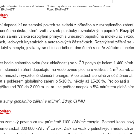
 jako standardní součást řadové
Solární systém na současném rodinném domě.
o: EkoWATT
Foto: EkoWATT
mínky
ní dopadající na zemský povrch se skládá z přímého a z rozptýleného zářen
slunečního disku, které tvoří svazek prakticky rovnoběžných paprsků.
Rozptý
neční záření vzniká rozptylem přímých slunečních paprsků na molekulách vzd
ch, ledových krystalcích a aerosolových částečkách. Rozptýlené záření se j
; kdyby nebylo, jevila by se obloha i během dne černá s ostře zářícím sluneč
t hodin solárního svitu (bez oblačnosti) se v ČR pohybuje kolem 1 460 h/ro
2
lní sluneční záření dopadající na vodorovnou plochu o velikosti 1 m
za rok a
 o množství využitelné sluneční energie. V oblastech se silně znečištěnou a
tat s poklesem globálního záření o 5-10 %, někdy až 15-20 %. Pro oblasti s
škou od 700 do 2 000 m. n. m. lze počítat naopak s 5% nárůstem globálního
2
í sumy globálního záření v MJ/m
. Zdroj: ČHMÚ
dmínky
2
na zemský povrch za rok průměrně 1100 kWh/m
energie. Pomocí kapalinov
2
žeme získat 300-800 kWh/m
za rok. Zisk se však v jednotlivých měsících z