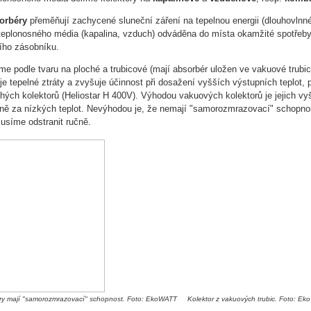
orbéry
přeměňují zachycené sluneční záření na tepelnou energii (dlouhovlnné
teplonosného média (kapalina, vzduch) odváděna do místa okamžité spotřeb
ího zásobníku.
me podle tvaru na ploché a trubicové (mají absorbér uložen ve vakuové trubici
e tepelné ztráty a zvyšuje účinnost při dosažení vyšších výstupních teplot, 
chých kolektorů (Heliostar H 400V). Výhodou vakuových kolektorů je jejich vy
vně za nízkých teplot. Nevýhodou je, že nemají "samorozmrazovací" schopno
usíme odstranit ručně.
ory mají "samorozmrazovací" schopnost. Foto: EkoWATT
Kolektor z vakuových trubic. Foto: E