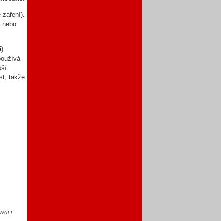
 záření).
y nebo
).
používá
šší
st, takže
koWATT