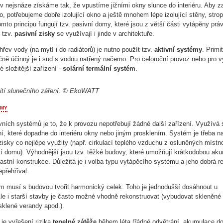
v nejsnáze získáme tak, že vpustíme jižními okny slunce do interiéru. Aby z
o, potřebujeme dobře izolující okno a ještě mnohem lépe izolující stěny, strop
mto principu fungují tzv. pasivní domy, které jsou z větší části vytápěny prá
 tzv.
pasivní zisky
se využívají i jinde v architektuře.
hřev vody (na mytí i do radiátorů) je nutno použít tzv.
aktivní systémy
. Primit
ečně účinný je i sud s vodou natřený načerno. Pro celoroční provoz nebo pro v
né složitější zařízení -
solární termální systém
.
ití slunečního záření. © EkoWATT
émy
ních systémů je to, že k provozu nepotřebují žádné další zařízení. Využívá 
ní, které dopadne do interiéru okny nebo jiným prosklením. Systém je třeba n
zisky co nejlépe využity (např. cirkulací teplého vzduchu z osluněných místn
tí domu). Výhodnější jsou tzv. těžké budovy, které umožňují krátkodobou ak
lastní konstrukce. Důležitá je i volba typu vytápěcího systému a jeho dobrá r
přehříval.
m musí s budovou tvořit harmonický celek. Toho je jednodušší dosáhnout u
le i starší stavby je často možné vhodně rekonstruovat (vybudovat skleněné
osklené verandy apod.).
 je vyřešení rizika
tepelné zátěže
během léta (řádné odvětrání, akumulace d