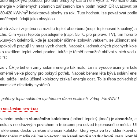
často nepokrývá potřebu, pro letní přebytky často není využití. Pro reálné od
energie v průměrných solárních zařízeních lze v podmínkách ČR uvažovat p
2
 380-420 kWh/m
kolektorové plochy za rok. Tuto hodnotu lze považovat podl
aměřených údajů jako obvyklou.
torů závisí zejména na rozdílu teplot absorbéru (resp. teplonosné kapaliny) a
chu. Čím vyšší teplotu požadujeme (např. 55 °C pro přípravu TV), tím horší 
akuových kolektorů, kde je absorbér účinně izolován vakuem, se účinnost mě
spokojivě pracují i v mrazivých dnech. Naopak u jednoduchých plochých kole
á s rozdílem teplot velmi prudce, takže je téměř nemožné ohřívat v nich vodu
0 °C.
 že v ČR je během zimy solární energie tak málo, že i s vysoce účinnými kol
oměrně velké plochy pro pokrytí potřeb. Naopak během léta bývá solární ene
k, takže i málo účinné kolektory získají energie dost. To je třeba zohlednit př
nomické efektivity systémů.
í potřeby tepla solárním systémem různé velikosti. Zdroj: EkoWATT
ti solárního systému
avebním prvkem
slunečního kolektoru
(solární tepelný jímač) je
absorbér
, 
deska s neodrazivým povrchem a trubicemi pro odvod teplonosného média. U
 skleněnou desku vznikne sluneční kolektor, který využívá tzv. skleníkového
plonosného média dělíme kolektory na
kapalinové
a
vzduchové
, resp.
komb