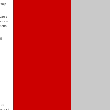
yšuje
ouze s
přínos
klená
ět
 se
pomocí