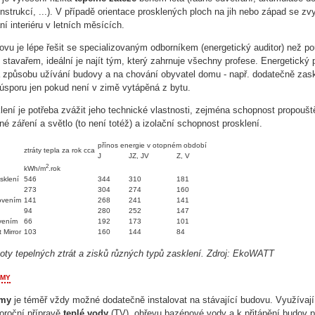
nstrukcí, ...). V případě orientace prosklených ploch na jih nebo západ se zv
ání interiéru v letních měsících.
ovu je lépe řešit se specializovaným odborníkem (energetický auditor) než p
 stavařem, ideální je najít tým, který zahrnuje všechny profese. Energetický 
a způsobu užívání budovy a na chování obyvatel domu - např. dodatečně zas
í úsporu jen pokud není v zimě vytápěná z bytu.
klení je potřeba zvážit jeho technické vlastnosti, zejména schopnost propoušt
né záření a světlo (to není totéž) a izolační schopnost prosklení.
přínos energie v otopném období
ztráty tepla za rok cca
J
JZ, JV
Z, V
2
kWh/m
.rok
sklení
546
344
310
181
273
304
274
160
kovením
141
268
241
141
94
280
252
147
ovením
66
192
173
101
 Mirror
103
160
144
84
noty tepelných ztrát a zisků různých typů zasklení. Zdroj: EkoWATT
émy
émy
je téměř vždy možné dodatečně instalovat na stávající budovu. Využívají
oroční přípravě
teplé vody
(TV), ohřevu bazénové vody a k přitápění budov 