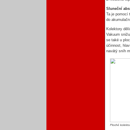
Sluneční abs
Ta je pomocí 
do akumulačn
Kolektory dělí
Vakuum snižuj
se také u plo
účinnost, hla
navátý sníh m
Ploché kolekt