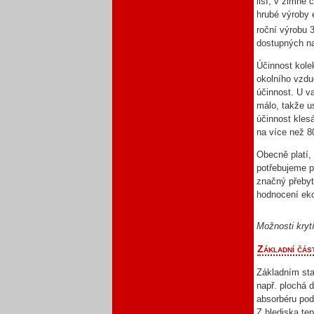
liší; v zimně 
hrubé výroby 
roční výrobu
dostupných n
Účinnost kolek
okolního vzdu
účinnost. U v
málo, takže u
účinnost kles
na více než 8
Obecně platí,
potřebujeme p
značný přebyte
hodnocení eko
Možnosti kryt
Základní čás
Základním st
např. plochá 
absorbéru pod
Z hlediska te