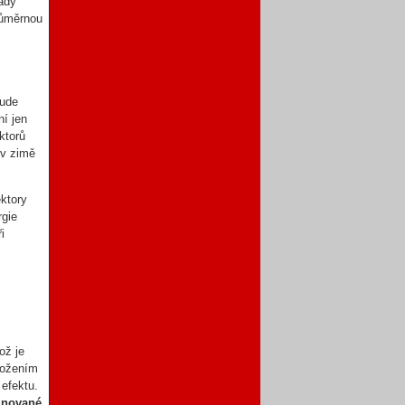
hady
růměrnou
e
bude
ní jen
ktorů
 v zimě
ektory
rgie
i
což je
ložením
 efektu.
inované
.