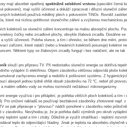
ktory mají absorbér opatřený
spektrálně selektivní vrstvou
(speciální černá b
ké pokovení), mají vyšší účinnost a dokáží zpracovat i difuzní sluneční zářen
asných kolektorů používá měděný plech s pokovením TiNOx. Rovněž zasklení
kla, které má nízkou pohltivost slunečního záření a zvýšenou mechanickou p
ích kolektorů se sluneční záření koncentruje na malou absorpční plochu. Pou
resnelovy čočky nebo zrcadlové plochy, obvykle žlabová zrcadla. Dosáhne se 
t a vyšší účinnosti. Poloha slunce, a tím i ohnisko, se během dne mění, proto
vací zařízení, které natáčí (nebo u lineárních kolektorů posunuje) kolektor n
luncem. Některé typy se žlabovými zrcadly fungují i bez natáčení, ale ne tak
bník
slouží pro přípravu TV. Při nedostatku sluneční energie se dohřívá tepel
ředního vytápění či elektřinou. Objem zásobníku většinou odpovídá ploše kolek
akumuloval zachycenou energii a nedošlo k poškození systému. Z hygienickýc
oucí alespoň jednou týdně ohřát obsah zásobníku na 72 °C, neboť při provoz
t a malém odběru vody se mohou rozmnožit nežádoucí mikroorganizmy.
ní energie využívá i pro přitápění, je potřeba větších ploch kolektorů a tím i
3). Pro snížení nákladů se používají beztlakové zásobníky zhotovené např. z
TV se pak připravuje v "plovoucí" nádrži ponořené v zásobníku nebo průtočn
né v zásobníku. Nevýhodou je, že je potřeba další výměník pro okruh vytápění
ný teplotní spád a tím i ztráty. Důležité je využít stratifikaci - teplotní rozvrst
odával teplo do odpovídající hladiny. Jinak je teplota na absorbéru zbytečně