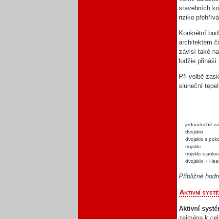
stavebních ko
riziko přehřív
Konkrétní bud
architektem či
závisí také n
lodžie přináš
Při volbě zas
sluneční tepel
jednoduché za
dvojsklo
dvojsklo s po
trojsklo
trojsklo s pok
dvojsklo + Heat
Přibližné hod
Aktivní syst
Aktivní syst
zejména k cel