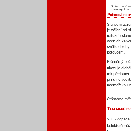
Solární systém
výstavby. Fot
Přírodní pod
Sluneční záře
je záření od 
(difuzní) slu
vodních kapká
světlo oblohy
kotoučem.
Průměrný poče
ukazuje globá
tak představu
je nutné počí
nadmořskou vý
Průměrné ročn
Technické po
V ČR dopadá 
kolektorů mů