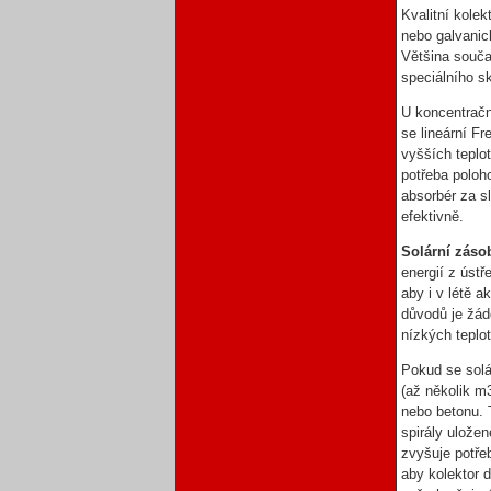
Kvalitní kole
nebo galvanic
Většina souč
speciálního s
U koncentračn
se lineární F
vyšších teplo
potřeba poloho
absorbér za s
efektivně.
Solární záso
energií z úst
aby i v létě 
důvodů je žád
nízkých teplo
Pokud se solár
(až několik m
nebo betonu. 
spirály ulože
zvyšuje potřeb
aby kolektor d