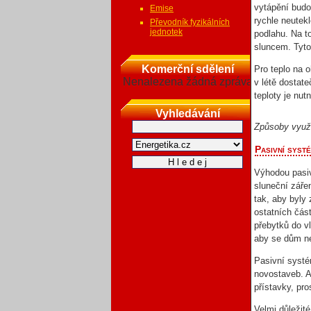
vytápění budo
Emise
rychle neutekl
Převodník fyzikálních
jednotek
podlahu. Na to
sluncem. Tyto
Komerční sdělení
Pro teplo na o
Nenalezena žádná zpráva
v létě dostat
teploty je nut
Vyhledávání
Způsoby využ
Pasivní syst
Výhodou pasiv
sluneční záře
tak, aby byly 
ostatních čás
přebytků do v
aby se dům ne
Pasivní systé
novostaveb. A
přístavky, pr
Velmi důležité