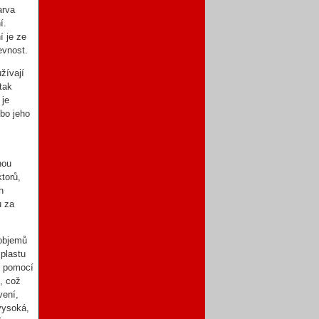
arva
í.
 je ze
evnost.
žívají
tak
 je
ebo jeho
nou
torů,
h
u za
 objemů
 plastu
ě pomocí
, což
vení,
 vysoká,