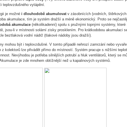
či teplovzdušného vytápění.
gii je možné
i dlouhodobě akumulovat
v zásobnících (vodních, štěrkových 
doba akumulace, tím je systém dražší a méně ekonomický. Proto se nejčastěj
kodobá akumulace
(několikadenní) spolu s pružnými topnými systémy, které 
ě, jsou-li v místnosti solární zisky prosklením. Pro krátkodobou akumulaci s
le beztlaková vodní nádrž (tlakové nádoby jsou dražší).
my mohou být i teplovzdušné. V tomto případě nehrozí zamrzání nebo vyvař
h z kolektorů lze přivádět přímo do místností. Systém pracuje s nižšími teplo
nnost. Nevýhodou je potřeba silnějších potrubí a hluk ventilátorů, který se mů
 Akumulace je zde mnohem obtížnější než u kapalinových systémů.