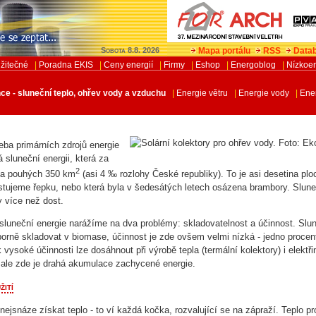
Mapa portálu
RSS
Datab
Sobota 8.8. 2026
žitečné
|
Poradna EKIS
|
Ceny energií
|
Firmy
|
Eshop
|
Energoblog
|
Nízkoe
ce - sluneční teplo, ohřev vody a vzduchu
|
Energie větru
|
Energie vody
|
Ene
 slunce - sluneční teplo, ohřev vody a vzduch
eba primárních zdrojů energie
 sluneční energii, která za
2
na pouhých 350 km
(asi 4 ‰ rozlohy České republiky). To je asi desetina plo
stujeme řepku, nebo která byla v šedesátých letech osázena brambory. Slun
y více než dost.
 sluneční energie narážíme na dva problémy: skladovatelnost a účinnost. Slu
ýborně skladovat v biomase, účinnost je zde ovšem velmi nízká - jedno procent
ysoké účinnosti lze dosáhnout při výrobě tepla (termální kolektory) i elektři
), ale zde je drahá akumulace zachycené energie.
žití
nejsnáze získat teplo - to ví každá kočka, rozvalující se na zápraží. Teplo pr