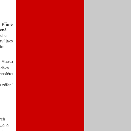
í.
Přímé
lené
uchu,
eví jako
ním
k. Mapka
 dává
tmosférou
 záření.
ých
načně