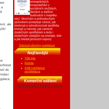
energetických
ase
hospodářství v
 a
sociálních službách,
vě
školách a dalších
budovách v majetku
obcí. Stručným a jednoduchým
způsobem poskytuje návod, jak
ivní, ale
sledovat a vyhodnocovat spotřeby
yšší
energií a návody, jak zamezit
zbytečným spotřebám a tedy i
zbytečným výdajům na energie, kde
a jak hledat provozní úspory.
Zobrazit všechny publikace
Nejčtenější
TZB info
se
Refsite
avrhnout
ASB Udržitelná
ostí do
architektura
umulaci
egulace,
Komerční sdělení
Nenalezena žádná zpráva
o