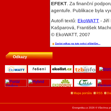
EFEKT
. Za finanční podpo
agentuře. Publikace byla vy
Autoři textů:
EkoWATT
- Jiř
Kašparová, František Macho
© EkoWATT, 2007
Zaslat odkaz na tuto sekci přátelům...
Odkazy
Mapa portálu
RSS
Da
Energetika.cz 2026 © Všechna pr