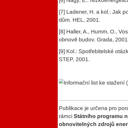
[6] Nagy, E.: Nízkoenergeti
[7] Ladener, H. a kol.: Jak p
dům. HEL, 2001.
[8] Haller, A., Humm, O., Voss
obnově budov. Grada, 2001
[9] Kol.: Spotřebitelské ot
STEP, 2001.
Informační list ke stažení
Publikace je určena pro po
rámci
Státního programu n
obnovitelných zdrojů ener