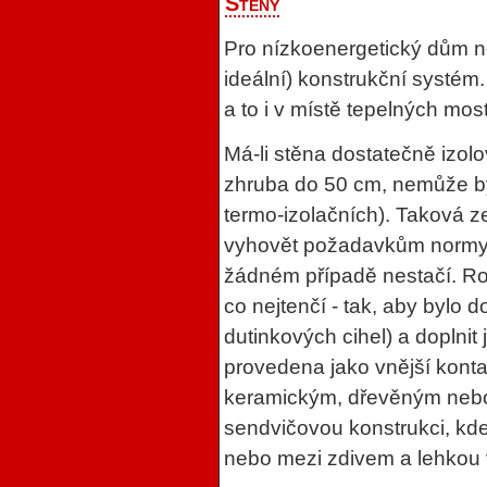
Stěny
Pro nízkoenergetický dům n
ideální) konstrukční systém.
a to i v místě tepelných mos
Má-li stěna dostatečně izolo
zhruba do 50 cm, nemůže být
termo-izolačních). Taková z
vyhovět požadavkům normy, 
žádném případě nestačí. R
co nejtenčí - tak, aby bylo
dutinkových cihel) a doplnit 
provedena jako vnější konta
keramickým, dřevěným nebo
sendvičovou konstrukci, kde
nebo mezi zdivem a lehkou 