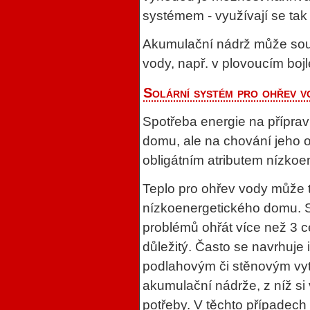
systémem - využívají se tak
Akumulační nádrž může souča
vody, např. v plovoucím bojl
Solární systém pro ohřev v
Spotřeba energie na příprav
domu, ale na chování jeho ob
obligátním atributem nízko
Teplo pro ohřev vody může tv
nízkoenergetického domu. S
problémů ohřát více než 3 ce
důležitý. Často se navrhuje i
podlahovým či stěnovým vyt
akumulační nádrže, z níž si
potřeby. V těchto případech 