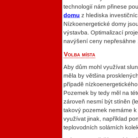
technologií nám přinese p
domu
z hlediska investiční
Nízkoenergetické domy jsou
výstavba. Optimalizací pro
navýšení ceny nepřesáhne 
Volba místa
Aby dům mohl využívat sluneč
měla by většina prosklených 
případě nízkoenergetického 
Pozemek by tedy měl na tét
zároveň nesmí být stíněn (l
takový pozemek nemáme k di
využívat jinak, například 
teplovodních solárních kolek