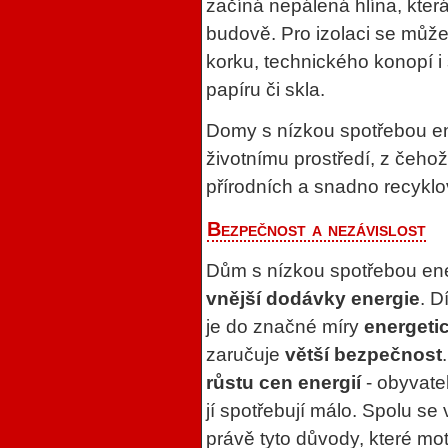
začíná nepálená hlína, která
budově. Pro izolaci se může 
korku, technického konopí i
papíru či skla.
Domy s nízkou spotřebou ene
životnímu prostředí, z čeho
přírodních a snadno recyklo
Bezpečnost a nezávislost
Dům s nízkou spotřebou ene
vnější dodávky energie
. D
je do značné míry
energeti
zaručuje
větší bezpečnost
růstu cen energií
- obyvatel
jí spotřebují málo. Spolu se
právě tyto důvody, které mot