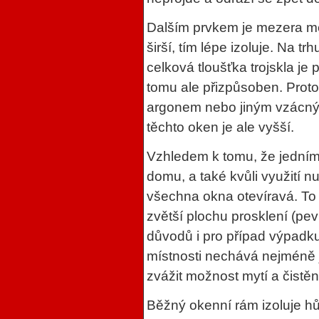
Dalším prvkem je mezera mez
širší, tím lépe izoluje. Na t
celková tloušťka trojskla je
tomu ale přizpůsoben. Prot
argonem nebo jiným vzácným
těchto oken je ale vyšší.
Vzhledem k tomu, že jedním
domu, a také kvůli využití n
všechna okna otevíravá. To 
zvětší plochu prosklení (pe
důvodů i pro případ výpadk
místnosti nechává nejméně 
zvážit možnost mytí a čistěn
Běžný okenní rám izoluje hůř