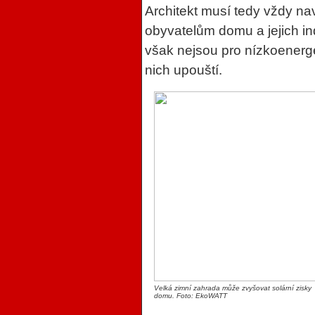
Architekt musí tedy vždy na
obyvatelům domu a jejich i
však nejsou pro nízkoenerg
nich upouští.
Velká zimní zahrada může zvyšovat solární zisky
domu. Foto: EkoWATT