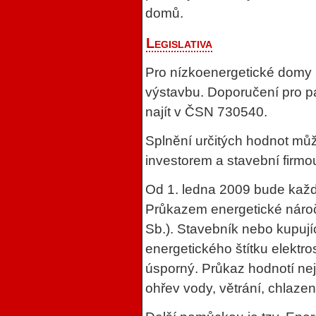
domů.
Legislativa
Pro nízkoenergetické domy p
výstavbu. Doporučení pro p
najít v ČSN 730540.
Splnění určitých hodnot může
investorem a stavební firmo
Od 1. ledna 2009 bude kaž
Průkazem energetické nároč
Sb.). Stavebník nebo kupují
energetického štítku elektr
úsporný. Průkaz hodnotí nej
ohřev vody, větrání, chlazen