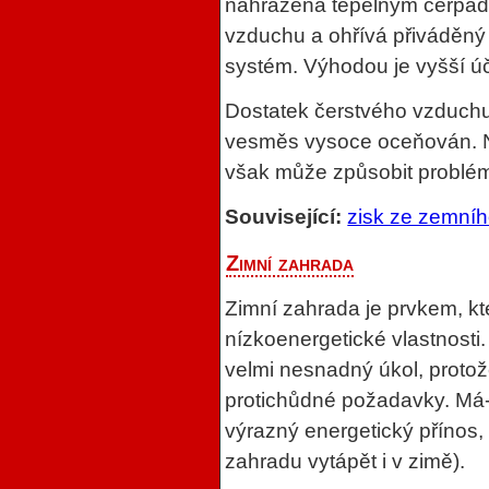
nahrazena tepelným čerpadl
vzduchu a ohřívá přiváděný
systém. Výhodou je vyšší ú
Dostatek čerstvého vzduchu 
vesměs vysoce oceňován. N
však může způsobit problém
Související:
zisk ze zemníh
Zimní zahrada
Zimní zahrada je prvkem, 
nízkoenergetické vlastnosti
velmi nesnadný úkol, protož
protichůdné požadavky. Má-li
výrazný energetický přínos,
zahradu vytápět i v zimě).