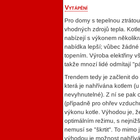
Vytápění
Pro domy s tepelnou ztrátou
vhodných zdrojů tepla. Kotl
nabízejí s výkonem několikr
nabídka lepší; vůbec žádné
topením. Výroba elektřiny vš
takže mnozí lidé odmítají "pá
Trendem tedy je začlenit d
která je nahřívána kotlem (u
nevyhnutelné). Z ní se pak 
(případně pro ohřev vzduchu
výkonu kotle. Výhodou je, ž
optimálním režimu, s nejniž
nemusí se "škrtit". To mimo j
výhodou je možnost nahřívá