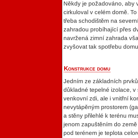
Někdy je požadováno, aby 
cirkuloval v celém domě. To u
třeba schodištěm na severní
zahradou probíhající přes d
navržená zimní zahrada však
zvyšovat tak spotřebu domu
Konstrukce domu
Jedním ze základních prvk
důkladné tepelné izolace, v 
venkovní zdi, ale i vnitřní 
nevytápěným prostorem (gará
a stěny přilehlé k terénu mu
jenom zapuštěním do země 
pod terénem je teplota celo