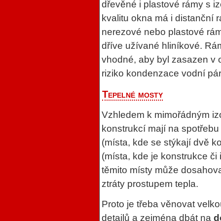
dřevěné i plastové rámy s iz
kvalitu okna má i distanční
nerezové nebo plastové ráme
dříve užívané hliníkové. Rám
vhodné, aby byl zasazen v 
riziko kondenzace vodní pár
Tepelné mosty
Vzhledem k mimořádným iz
konstrukcí mají na spotřebu 
(místa, kde se stýkají dvě k
(místa, kde je konstrukce či
těmito místy může dosahova
ztráty prostupem tepla.
Proto je třeba věnovat velk
detailů a zejména dbát na
d