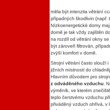
měla být intenzita větrání c
případných škodlivin (např. 
Nízkoenergetické domy mají 
domě je tak vždy zajištěn d
na rozdíl od větrání okny se
být zároveň filtrován, přípa
zvýší komfort v domě.
Strojní větrání často slouží
jižních místností do chladn
Hlavním důvodem pro strojní
z odváděného vzduchu
. N
výměník, ve kterém znečišt
teplo čerstvému vzduchu př
přiváděný vzduch ohřívá, v