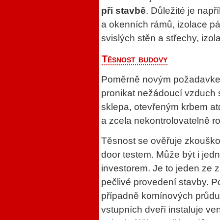
při stavbě
. Důležité je nap
a okenních rámů, izolace pá
svislých stěn a střechy, izol
Těsnost budovy
Poměrně novým požadavkem
pronikat nežádoucí vzduch 
sklepa, otevřeným krbem at
a zcela nekontrolovatelně ro
Těsnost se ověřuje zkouškou
door testem. Může být i jed
investorem. Je to jeden ze z
pečlivé provedení stavby. P
případně komínových průduc
vstupních dveří instaluje ven