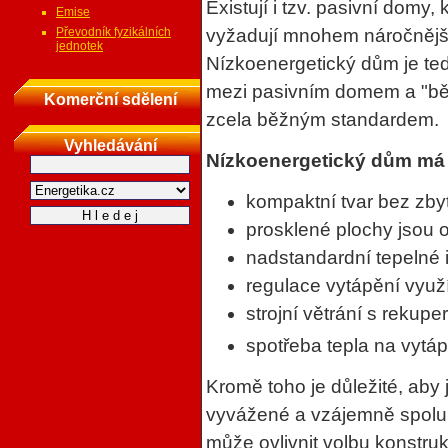
Existují i tzv. pasivní domy, 
Emise
Převodník fyzikálních
vyžadují mnohem náročnější 
jednotek
Nízkoenergetický dům je te
mezi pasivním domem a "běž
Komerční sdělení
zcela běžným standardem.
Vyhledávání
Nízkoenergetický dům má 
kompaktní tvar bez zb
prosklené plochy jsou o
nadstandardní tepelné 
regulace vytápění využí
strojní větrání s rekupe
spotřeba tepla na vytá
Kromě toho je důležité, aby
vyvážené a vzájemně spolup
může ovlivnit volbu konstru