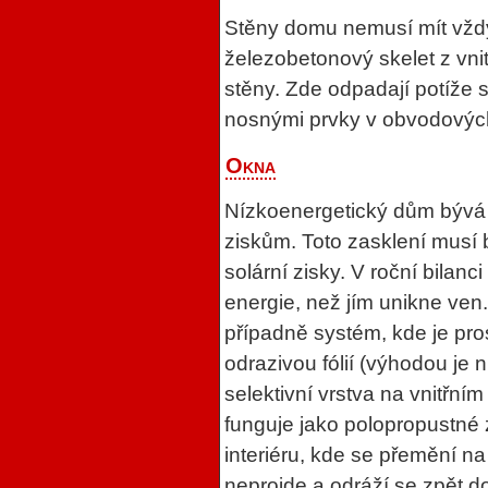
Stěny domu nemusí mít vžd
železobetonový skelet z vnit
stěny. Zde odpadají potíže 
nosnými prvky v obvodovýc
Okna
Nízkoenergetický dům bývá 
ziskům. Toto zasklení musí b
solární zisky. V roční bilan
energie, než jím unikne ven.
případně systém, kde je pro
odrazivou fólií (výhodou je 
selektivní vrstva na vnitřní
funguje jako polopropustné 
interiéru, kde se přemění na
neprojde a odráží se zpět do