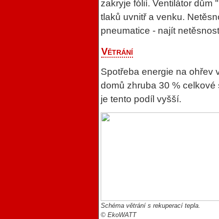
zakryje fólií. Ventilátor dů
tlaků uvnitř a venku. Netěsn
pneumatice - najít netěsnost
Větrání
Spotřeba energie na ohřev 
domů zhruba 30 % celkové s
je tento podíl vyšší.
Schéma větrání s rekuperací tepla.
© EkoWATT