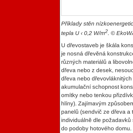
Příklady stěn nízkoenerget
2
tepla U ‹ 0,2 W/m
. © Eko
U dřevostaveb je škála kons
je nosná dřevěná konstrukce
různých materiálů a libovoln
dřeva nebo z desek, nesoucí
dřeva nebo dřevovláknitých 
akumulační schopnost konstr
omítky nebo tenkou přizdívko
hlíny). Zajímavým způsobem
panelů (sendvič ze dřeva a 
individuálně dle požadavků s
do podoby hotového domu.