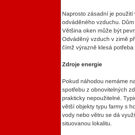
Naprosto zásadní je použití 
odváděného vzduchu. Dům s
Většina oken může být pevně
Odváděný vzduch v zimě př
čímž výrazně klesá potřeba t
Zdroje energie
Pokud náhodou nemáme na p
spotřebu z obnovitelných zdr
prakticky nepoužitelné. Typi
větší objekty typu farmy s 
vody nebo větru se dá využí
situovanou lokalitu.