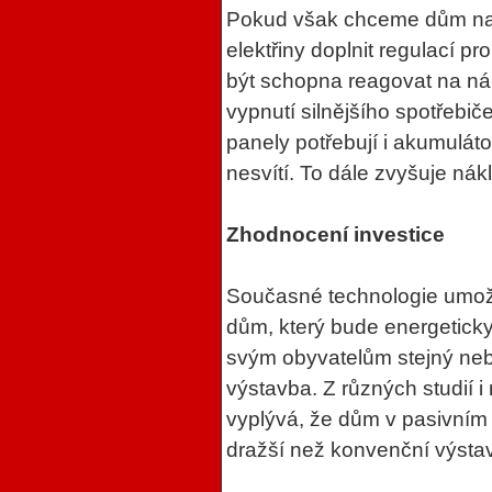
Pokud však chceme dům na sí
elektřiny doplnit regulací p
být schopna reagovat na náh
vypnutí silnějšího spotřebič
panely potřebují i akumulát
nesvítí. To dále zvyšuje nák
Zhodnocení investice
Současné technologie umožň
dům, který bude energetick
svým obyvatelům stejný neb
výstavba. Z různých studií i
vyplývá, že dům v pasivním
dražší než konvenční výsta