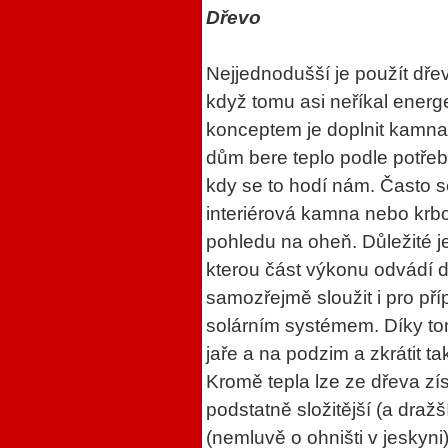
Dřevo
Nejjednodušší je použít dřev
když tomu asi neříkal energ
konceptem je doplnit kamna 
dům bere teplo podle potřeb
kdy se to hodí nám. Často se
interiérová kamna nebo krbo
pohledu na oheň. Důležité je
kterou část výkonu odvádí 
samozřejmě sloužit i pro příp
solárním systémem. Díky tom
jaře a na podzim a zkrátit t
Kromě tepla lze ze dřeva zís
podstatně složitější (a dražš
(nemluvě o ohništi v jeskyni