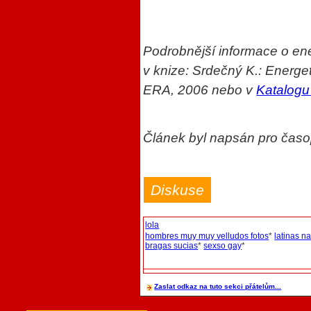
Podrobnější informace o en
v knize: Srdečný K.: Energet
ERA, 2006 nebo v
Katalogu
Článek byl napsán pro čas
Diskuse
lola
hombres muy muy velludos fotos
*
latinas n
bragas sucias
*
sexso gay
*
Zaslat odkaz na tuto sekci přátelům...