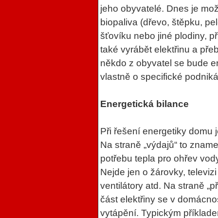
jeho obyvatelé. Dnes je mož
biopaliva (dřevo, štěpku, pe
šťovíku nebo jiné plodiny, p
také vyrábět elektřinu a př
někdo z obyvatel se bude e
vlastně o specifické podniká
Energetická bilance
Při řešení energetiky domu j
Na straně „výdajů“ to znamená
potřebu tepla pro ohřev vod
Nejde jen o žárovky, televiz
ventilátory atd. Na straně „p
část elektřiny se v domácnos
vytápění. Typickým příklade