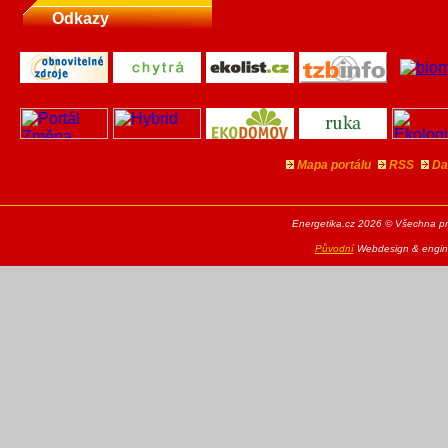
Odkazy
Mapa portálu
RSS
Da
Energetika.cz 2026 © Všechna pr
Původní
Webdesign & engine