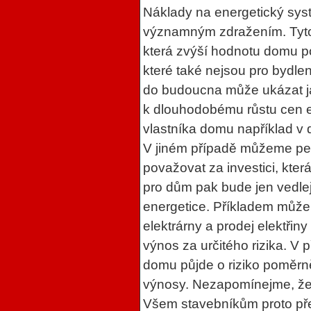
Náklady na energetický sys
významným zdražením. Tyto n
která zvýší hodnotu domu p
které také nejsou pro bydle
do budoucna může ukázat ja
k dlouhodobému růstu cen ene
vlastníka domu například 
V jiném případě můžeme pe
považovat za investici, kter
pro dům pak bude jen vedle
energetice. Příkladem může 
elektrárny a prodej elektřiny 
výnos za určitého rizika. V
domu půjde o riziko poměrně 
výnosy. Nezapomínejme, že 
Všem stavebníkům proto př