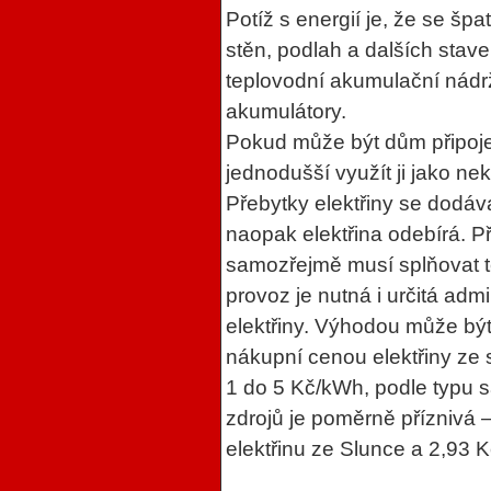
Potíž s energií je, že se šp
stěn, podlah a dalších stav
teplovodní akumulační nádrž
akumulátory.
Pokud může být dům připojený
jednodušší využít ji jako ne
Přebytky elektřiny se dodáva
naopak elektřina odebírá. P
samozřejmě musí splňovat t
provoz je nutná i určitá admi
elektřiny. Výhodou může být
nákupní cenou elektřiny ze s
1 do 5 Kč/kWh, podle typu 
zdrojů je poměrně příznivá 
elektřinu ze Slunce a 2,93 K