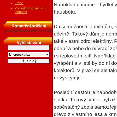
Emise
Například chceme-li bydlet 
Převodník fyzikálních
hausbótu.
jednotek
Komerční sdělení
Další možností je mít dům, 
Nenalezena žádná zpráva
účetně. Takový dům je normál
také vlastní zdroj elektřiny.
Vyhledávání
odebírá nebo do ní vrací z
i s teplovodní sítí. Napříkl
vytápění a v létě by do ní d
kolektorů. V praxi se ale t
nevyskytuje.
Poslední cestou je napodob
statku. Takový statek byl a
soběstačný zcela samozřejmě
dřevo z vlastního lesa a krm