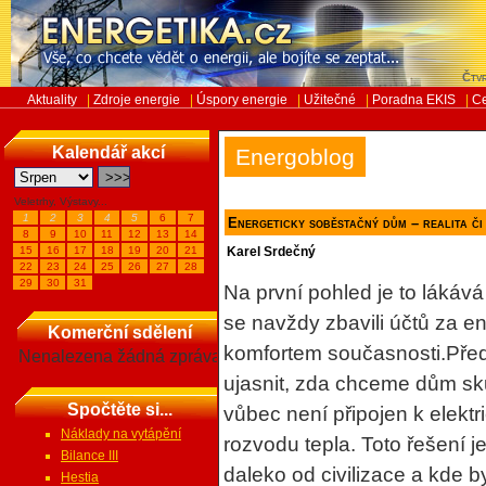
Čtvr
Aktuality
|
Zdroje energie
|
Úspory energie
|
Užitečné
|
Poradna EKIS
|
Ce
Kalendář akcí
Energoblog
Veletrhy, Výstavy...
1
2
3
4
5
6
7
Energeticky soběstačný dům – realita či
8
9
10
11
12
13
14
15
16
17
18
19
20
21
Karel Srdečný
22
23
24
25
26
27
28
29
30
31
Na první pohled je to lákáv
se navždy zbavili účtů za 
Komerční sdělení
komfortem současnosti.Před
Nenalezena žádná zpráva
ujasnit, zda chceme dům sku
Spočtěte si...
vůbec není připojen k elektr
Náklady na vytápění
rozvodu tepla. Toto řešení 
Bilance III
daleko od civilizace a kde by
Hestia