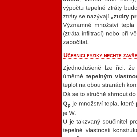
výpočtu tepelné ztráty bud
ztráty se nazývají
„ztráty 
Významné množství tepla a
(ztráta infiltrací) nebo při v
započítat.
Učebnici fyziky nechte zavř
Zjednodušeně lze říci, že
úměrné
tepelným vlastno
teplot na obou stranách kon
Dá se to stručně shrnout do
Q
je množství tepla, které
p
je W.
U
je takzvaný součinitel pro
tepelné vlastnosti konstr