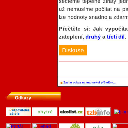
sečteme tepelné ztráty jedn
už nemusíme počítat na pap
lze hodnoty snadno a zdarm
Přečtěte si: Jak vypočíta
zateplení,
druhý
a
třetí díl
.
Diskuse
Zaslat odkaz na tuto sekci přátelům...
Odkazy