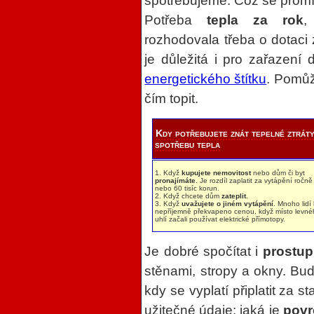
spotřebujeme. Což se promí
Potřeba
tepla za rok
,
rozhodovala třeba o dotac
je důležitá i pro zařazení
energetického štítku
. Pomůž
čím topit.
Kdy potřebujete znát tepelné ztráty
spotřebu tepla
1. Když
kupujete nemovitost
nebo dům či byt
pronajímáte
. Je rozdíl zaplatit za vytápění ročně 
nebo 60 tisíc korun.
2. Když chcete dům
zateplit
.
3. Když
uvažujete o jiném vytápění
. Mnoho lidí
nepříjemně překvapeno cenou, když místo levné
uhlí začali používat elektrické přímotopy.
Je dobré spočítat i
prostup
stěnami, stropy a okny. B
kdy se vyplatí připlatit za st
užitečné údaje: jaká je
povr