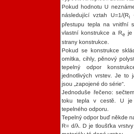
Pokud hodnotu U neznáme, 
následující vztah U=1/(R
i
přestupu tepla na vnitřní 
vlastní konstrukce a R
je 
e
strany konstrukce.
Pokud se konstrukce sklád
omítka, cihly, pěnový polys
tepelný odpor konstruk
jednotlivých vrstev. Je to 
jsou „zapojené do série“.
Jednoduše řečeno: sečteme
toku tepla v cestě. U j
tepelného odporu.
Tepelný odpor buď někde n
R= d/λ. D je tloušťka vrstv