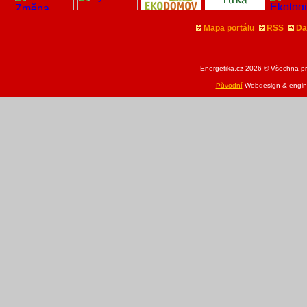
Mapa portálu
RSS
Da
Energetika.cz 2026 © Všechna pr
Původní
Webdesign & engine