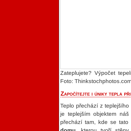
Zateplujete? Výpočet tepe
Foto: Thinkstochphotos.co
Započítejte i úniky tepla při
Teplo přechází z teplejšího
je teplejším objektem náš
přechází tam, kde se tato 
domu
, kterou tvoří stěn