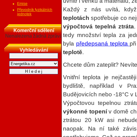
uvnitř i venku a materiálu, z
Emise
Každý z nás uvítá, kd
Převodník fyzikálních
jednotek
teplotách
spotřebuje co nej
výpočtová tepelná ztráta
.
Komerční sdělení
tedy množství tepla za je
Nenalezena žádná zpráva
byla
předepsaná teplota
př
Vyhledávání
teplotě
.
Chcete dům zateplit? Nevíte 
Vnitřní teplota je nejčastě
bydliště, například v 
Budějovicích nebo -18°C v L
Výpočtovou tepelnou ztrát
výkonné topení
v domě ch
ztrátou 20 kW asi nebu
naopak. Na ní také závis