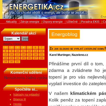
Čtvr
Aktuality
|
Zdroje energie
|
Úspory energie
|
Užitečné
|
Poradna EKIS
|
Ce
Kalendář akcí
Energoblog
Veletrhy, Výstavy...
1
2
3
4
5
6
7
Za jak dlouho se vyplatí zateplení domu? 
8
9
10
11
12
13
14
15
16
17
18
19
20
21
Karel Murtinger, Nazeleno.cz
22
23
24
25
26
27
28
29
30
31
Přinášíme první díl o tom, 
zdarma a zvládnete ho jed
Komerční sdělení
topení je pro vás nejlevněj
Nenalezena žádná zpráva
vyplatí investice do zateplen
Spočtěte si...
V našem
klimatickém p
Náklady na vytápění
Kolik peněz za topení zapla
Bilance III
Hestia