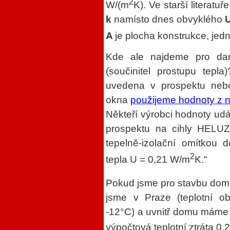
2
W/(m
K). Ve starší literatu
k
namísto dnes obvyklého
A
je plocha konstrukce, jed
Kde ale najdeme pro dan
(součinitel prostupu tepl
uvedena v prospektu nebo 
okna
použijeme hodnoty z 
Někteří výrobci hodnoty udáv
prospektu na cihly HELUZ 
tepelně-izolační omítkou 
2
tepla U = 0,21 W/m
K.“
Pokud jsme pro stavbu domu
jsme v Praze (teplotní ob
-12°C) a uvnitř domu máme
výpočtová teplotní ztráta 0,