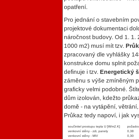
opatření.
Pro jednání o stavebním pov
projektové dokumentaci dol
náročnost budovy. Od 1. 1.
1000 m2) musí mít tzv.
Průk
zpracovaný dle vyhlášky 14
konstrukce domu splnit po
definuje i tzv.
Energetický š
záměnu s výše zmíněným p
graficky velmi podobné. Štít
dům izolován, kdežto průkaz
domě - na vytápění, větrání,
Průkaz tedy napoví, i jak vy
součinitel prostupu tepla U [W/m2.K]
požado
venkovní stěny - zdi, panely
0,38
venkovní stěny - MIV
0,30