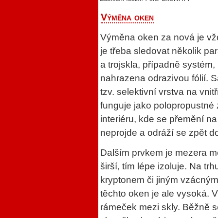
Výměna oken
Výměna oken za nová je vž
je třeba sledovat několik pa
a trojskla, případně systém, 
nahrazena odrazivou fólií. 
tzv. selektivní vrstva na vni
funguje jako polopropustné 
interiéru, kde se přemění na
neprojde a odráží se zpět do
Dalším prvkem je mezera mez
širší, tím lépe izoluje. Na 
kryptonem či jiným vzácným 
těchto oken je ale vysoká. V
rámeček mezi skly. Běžně s