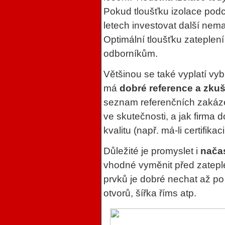
Pokud tloušťku izolace pod
letech investovat další nema
Optimální tloušťku zateplení
odborníkům.
Většinou se také vyplatí vyb
má
dobré reference a zku
seznam referenčních zakázek
ve skutečnosti, a jak firma
kvalitu (např. má-li certifik
Důležité je promyslet i
nača
vhodné vyměnit před zatep
prvků je dobré nechat až po
otvorů, šířka říms atp.