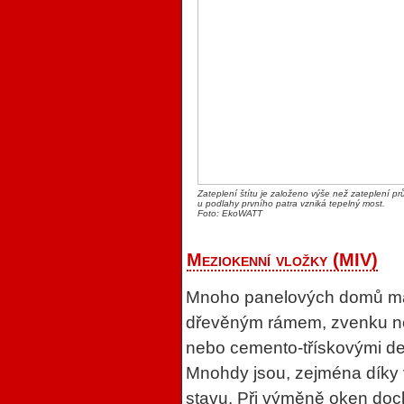
Zateplení štítu je založeno výše než zateplení prů
u podlahy prvního patra vzniká tepelný most.
Foto: EkoWATT
Meziokenní vložky (MIV)
Mnoho panelových domů má 
dřevěným rámem, zvenku ne
nebo cemento-třískovými des
Mnohdy jsou, zejména díky v
stavu. Při výměně oken doch