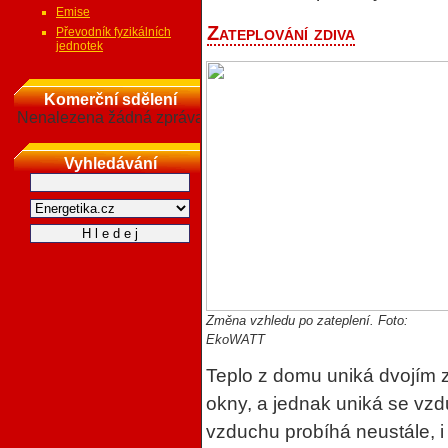
Emise
Zateplování zdiva
Převodník fyzikálních
jednotek
Komerční sdělení
Nenalezena žádná zpráva
Vyhledávání
Změna vzhledu po zateplení. Foto:
EkoWATT
Teplo z domu uniká dvojím 
okny, a jednak uniká se v
vzduchu probíhá neustále, i