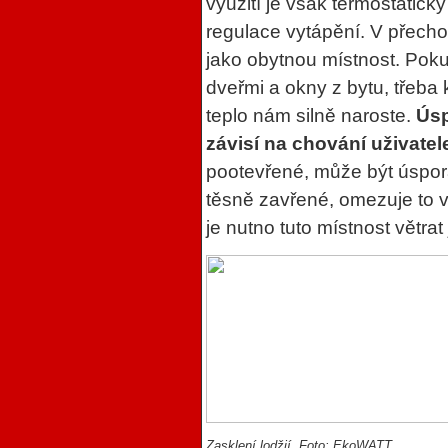
využití je však termostatick
regulace vytápění. V přecho
jako obytnou místnost. Poku
dveřmi a okny z bytu, třeba
teplo nám silně naroste.
Úsp
závisí na chování uživatel
pootevřené, může být úspor
těsně zavřené, omezuje to v
je nutno tuto místnost větrat 
Zasklení lodžií. Foto: EkoWATT