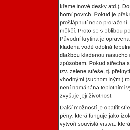
křemelinové desky atd.). Do
horní povrch. Pokud je překry
prošlápnutí nebo proražení, 
měkčí. Proto se s oblibou p
Původní krytina je opravena
kladena vodě odolná tepelná
dlažbou kladenou nasucho 
způsobem. Pokud střecha sne
tzv. zelené střeše, tj. překr
vhodnými (suchomilnými) ros
není namáhána teplotními v
zvyšuje její životnost.
Další možností je opatřit s
pěny, která funguje jako izo
vytvoří souvislá vrstva, kter