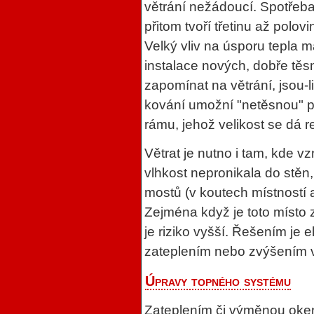
větrání nežádoucí. Spotřeba 
přitom tvoří třetinu až polo
Velký vliv na úsporu tepla 
instalace nových, dobře tě
zapomínat na větrání, jsou-li
kování umožní "netěsnou" p
rámu, jehož velikost se dá r
Větrat je nutno i tam, kde v
vlhkost nepronikala do stěn,
mostů (v koutech místností ap
Zejména když je toto místo z
je riziko vyšší. Řešením je
zateplením nebo zvýšením vni
Úpravy topného systému
Zateplením či výměnou oken 