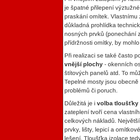
je špatné přilepení výztužné
praskání omítek. Vlastnímu 
důkladná prohlídka technic
nosných prvků (ponechání z
přídržnosti omítky, by mohl
Při realizaci se také často
vnější plochy
- okenních os
štítových panelů atd. To mů
Tepelné mosty jsou obecně r
problémů či poruch.
Důležitá je i
volba tloušťky 
zateplení tvoří cena vlastního
celkových nákladů. Největší 
prvky, lišty, lepicí a omítk
lešení. Tloušťka izolace ted