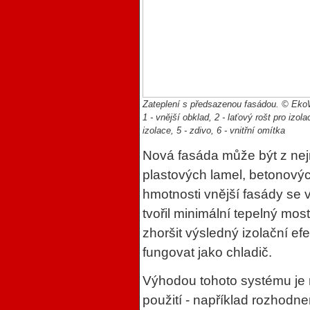
Zateplení s předsazenou fasádou. © Ek
1 - vnější obklad, 2 - laťový rošt pro izolac
izolace, 5 - zdivo, 6 - vnitřní omítka
Nová fasáda může být z nejr
plastových lamel, betonovýc
hmotnosti vnější fasády se 
tvořil minimální tepelný mo
zhoršit výsledný izolační ef
fungovat jako chladič.
Výhodou tohoto systému je
použití - například rozhodne