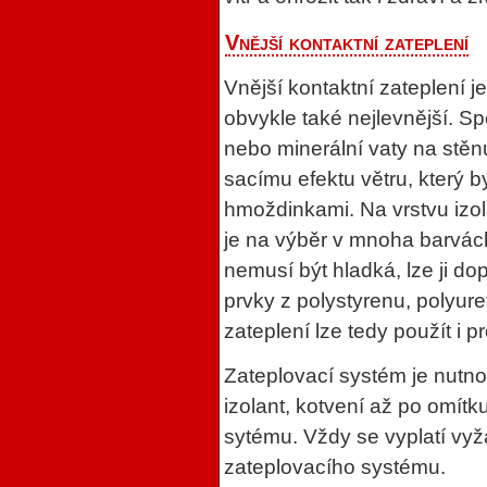
Vnější kontaktní zateplení
Vnější kontaktní zateplení j
obvykle také nejlevnější. S
nebo minerální vaty na stěnu
sacímu efektu větru, který b
hmoždinkami. Na vrstvu izol
je na výběr v mnoha barvách
nemusí být hladká, lze ji do
prvky z polystyrenu, polyur
zateplení lze tedy použít i p
Zateplovací systém je nutno 
izolant, kotvení až po omítku
sytému. Vždy se vyplatí vyžá
zateplovacího systému.