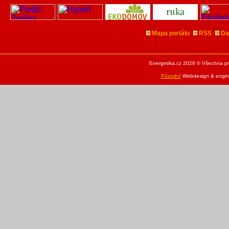
Mapa portálu
RSS
Da
Energetika.cz 2026 © Všechna pr
Původní
Webdesign & engine