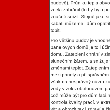
budově). Průniku tepla obv
zcela zabránit (to by bylo pr
značně snížit. Stejně jako 
kabát, můžeme i dům opatřit i
topit.
Pro většinu budov je vhodně
panelových domů je to i účin
domu. Zateplení chrání v zi
slunečním žárem, a snižuje
změnami teplot. Zateplením 
mezi panely a při správném
však na nesprávný návrh za
vody v železobetonovém pan
což může být pro dům fatál
kontrola kvality prací. V ex
vítr a ohrozit tak i zdraví a 