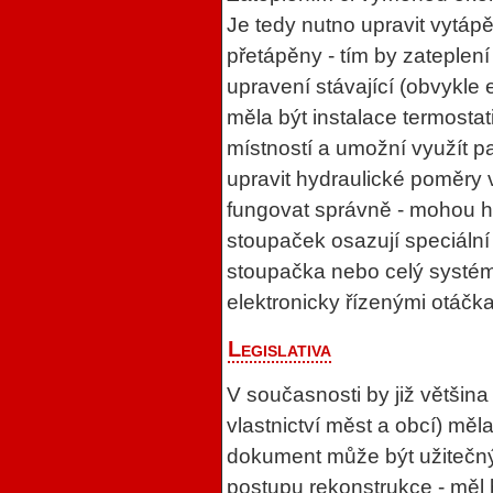
Je tedy nutno upravit vytáp
přetápěny - tím by zateplení
upravení stávající (obvykle
měla být instalace termostat
místností a umožní využít pa
upravit hydraulické poměry 
fungovat správně - mohou hl
stoupaček osazují speciální
stoupačka nebo celý systé
elektronicky řízenými otáčk
Legislativa
V současnosti by již většin
vlastnictví měst a obcí) měl
dokument může být užitečn
postupu rekonstrukce - měl