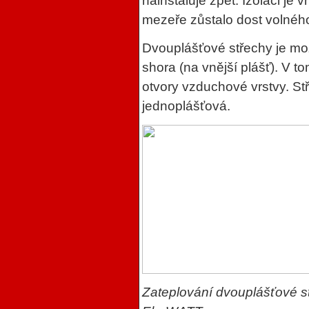
nainstaluje zpět. Izolaci je
mezeře zůstalo dost volného
Dvouplášťové střechy je mož
shora (na vnější plášť). V to
otvory vzduchové vrstvy. St
jednoplášťová.
Zateplování dvouplášťové s