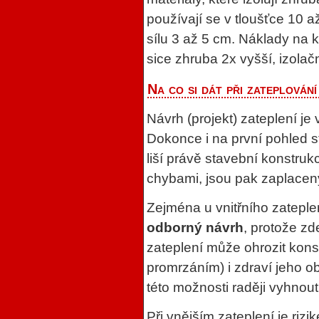
používají se v tloušťce 10 
sílu 3 až 5 cm. Náklady na k
sice zhruba 2x vyšší, izolačn
Na co si dát při zateplován
Návrh (projekt) zateplení je
Dokonce i na první pohled s
liší právě stavební konstruk
chybami, jsou pak zaplaceny
Zejména u vnitřního zateple
odborný návrh
, protože z
zateplení může ohrozit kons
promrzáním) i zdraví jeho oby
této možnosti raději vyhnout
Při vnějším zateplení je riz