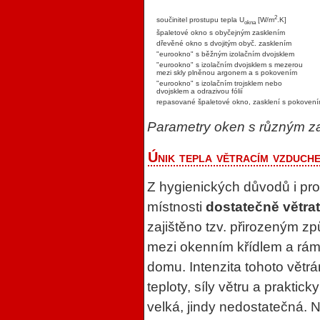
2
součinitel prostupu tepla U
[W/m
.K]
okna
špaletové okno s obyčejným zasklením
dřevěné okno s dvojitým obyč. zasklením
"eurookno" s běžným izolačním dvojsklem
"eurookno" s izolačním dvojsklem s mezerou
mezi skly plněnou argonem a s pokovením
"eurookno" s izolačním trojsklem nebo
dvojsklem a odrazivou fólií
repasované špaletové okno, zasklení s pokoven
Parametry oken s různým z
Únik tepla větracím vzduch
Z hygienických důvodů i pro
místnosti
dostatečně větra
zajištěno tzv. přirozeným 
mezi okenním křídlem a rám
domu. Intenzita tohoto větr
teploty, síly větru a prakti
velká, jindy nedostatečná. Ne