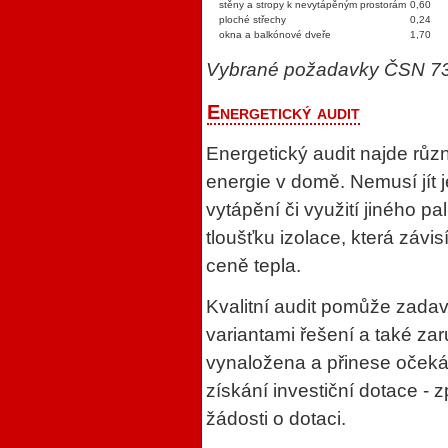
stěny a stropy k nevytápěným prostorám
0,60
ploché střechy
0,24
okna a balkónové dveře
1,70
Vybrané požadavky ČSN 73
Energetický audit
Energetický audit najde různ
energie v domě. Nemusí jít j
vytápění či využití jiného pa
tloušťku izolace, která závi
ceně tepla.
Kvalitní audit pomůže zadav
variantami řešení a také zar
vynaložena a přinese očeká
získání investiční dotace - 
žádosti o dotaci.