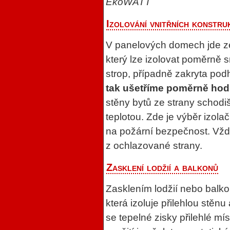
EkoWATT
Izolování vnitřních konstru
V panelových domech jde ze
který lze izolovat poměrně
strop, případně zakryta po
tak ušetříme poměrně hod
stěny bytů ze strany schodiš
teplotou. Zde je výběr izol
na požární bezpečnost. Vždy
z ochlazované strany.
Zasklení lodžií a balkonů
Zasklením lodžií nebo balko
která izoluje přilehlou stěnu
se tepelné zisky přilehlé mí