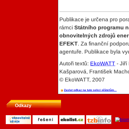
Publikace je určena pro po
rámci
Státního programu n
obnovitelných zdrojů ener
EFEKT
. Za finanční podpo
agentuře. Publikace byla vy
Autoři textů:
EkoWATT
- Jiř
Kašparová, František Macho
© EkoWATT, 2007
Zaslat odkaz na tuto sekci přátelům...
Odkazy