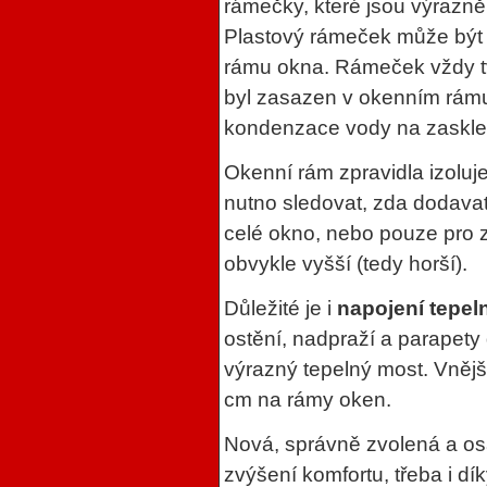
rámečky, které jsou výrazně
Plastový rámeček může být 
rámu okna. Rámeček vždy tv
byl zasazen v okenním rámu 
kondenzace vody na zaskle
Okenní rám zpravidla izoluje
nutno sledovat, zda dodavate
celé okno, nebo pouze pro z
obvykle vyšší (tedy horší).
Důležité je i
napojení tepel
ostění, nadpraží a parapety
výrazný tepelný most. Vnějš
cm na rámy oken.
Nová, správně zvolená a os
zvýšení komfortu, třeba i dí