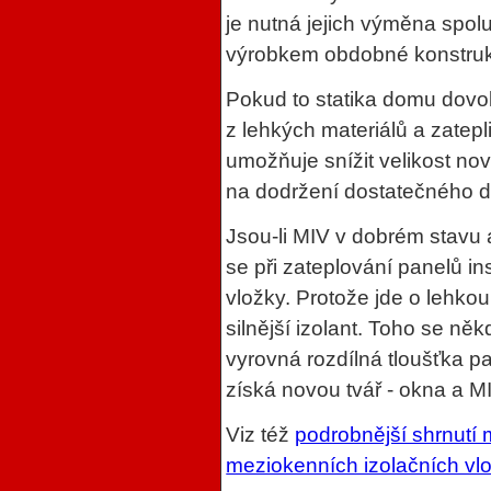
je nutná jejich výměna spol
výrobkem obdobné konstrukce
Pokud to statika domu dovol
z lehkých materiálů a zatepl
umožňuje snížit velikost nov
na dodržení dostatečného d
Jsou-li MIV v dobrém stavu 
se při zateplování panelů in
vložky. Protože jde o lehkou 
silnější izolant. Toho se ně
vyrovná rozdílná tloušťka 
získá novou tvář - okna a MI
Viz též
podrobnější shrnutí 
meziokenních izolačních vl