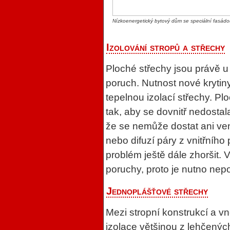
Nízkoenergetický bytový dům se speciální fasád
Izolování stropů a střechy
Ploché střechy jsou právě 
poruch. Nutnost nové krytiny 
tepelnou izolací střechy. Pl
tak, aby se dovnitř nedosta
že se nemůže dostat ani ven
nebo difuzí páry z vnitřníh
problém ještě dále zhoršit.
poruchy, proto je nutno nep
Jednoplášťové střechy
Mezi stropní konstrukcí a v
izolace většinou z lehčenýc