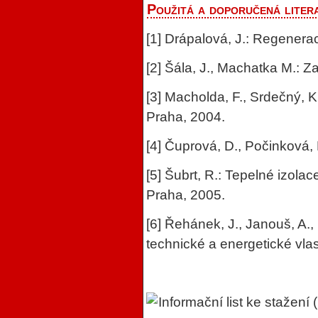
Použitá a doporučená liter
[1] Drápalová, J.: Regener
[2] Šála, J., Machatka M.: Z
[3] Macholda, F., Srdečný, 
Praha, 2004.
[4] Čuprová, D., Počinková
[5] Šubrt, R.: Tepelné izol
Praha, 2005.
[6] Řehánek, J., Janouš, A.,
technické a energetické vla
Informační list ke stažení