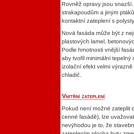
Rovněž opravy jsou snazší. 
strakapoudům a jiným ptákům
kontaktní zateplení s polys
Nová fasáda může být z nejr
plastových lamel, betonovýc
Podle hmotnosti vnější fasá
aby tvořil minimální tepeln
izolační efekt velmi výrazně
chladič.
Vnitřní zateplení
Pokud není možné zateplit d
cenné fasádě), lze uvažovat
nevýhodou je to, že stavební
zateplením plocha bytu zmen