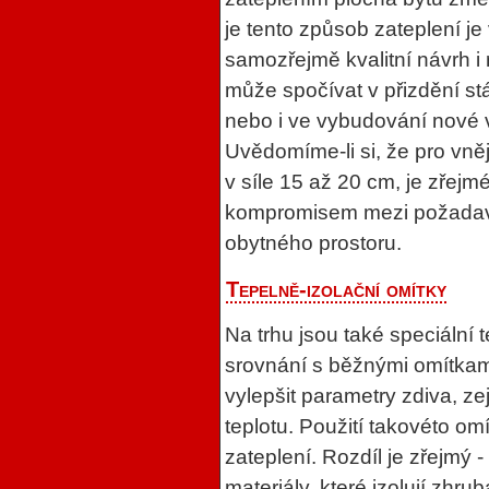
je tento způsob zateplení j
samozřejmě kvalitní návrh i r
může spočívat v přizdění stá
nebo i ve vybudování nové vn
Uvědomíme-li si, že pro vně
v síle 15 až 20 cm, je zřejm
kompromisem mezi požadavk
obytného prostoru.
Tepelně-izolační omítky
Na trhu jsou také speciální 
srovnání s běžnými omítkam
vylepšit parametry zdiva, ze
teplotu. Použití takovéto o
zateplení. Rozdíl je zřejmý -
materiály, které izolují zhru