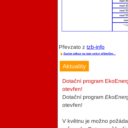
nad 4
nad 4
nad 5
nad 5
na
* C
Převzato z
tzb-info
Zaslat odkaz na tuto sekci přátelům...
Aktuality
Dotační program EkoEnerg
otevřen!
Dotační program
EkoEner
otevřen!
V květnu je možno požádat