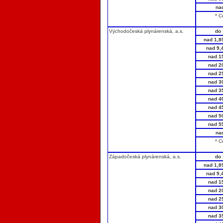
na
* C
Východočeská plynárenská, a.s.
do 
nad 1,8
nad 9,
nad 1
nad 2
nad 2
nad 3
nad 3
nad 4
nad 4
nad 5
nad 5
na
* C
Západočeská plynárenská, a.s.
do 
nad 1,8
nad 9,
nad 1
nad 2
nad 2
nad 3
nad 3