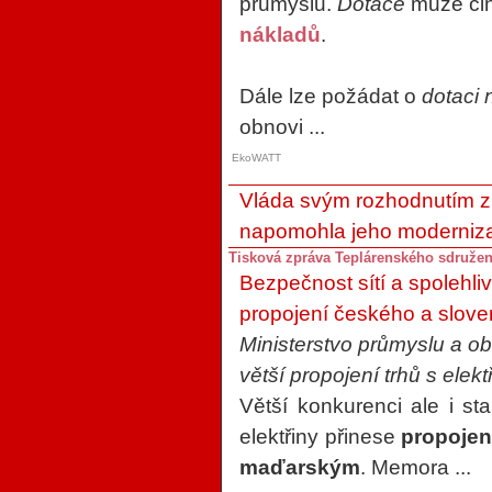
průmyslu.
Dotace
může čin
nákladů
.
Dále lze požádat o
dotaci
obnovi ...
EkoWATT
Vláda svým rozhodnutím zmí
napomohla jeho moderniz
Tisková zpráva Teplárenského sdruže
Bezpečnost sítí a spolehliv
propojení českého a slov
Ministerstvo průmyslu a 
větší propojení trhů s elek
Větší konkurenci ale i st
elektřiny přinese
propojen
maďarským
. Memora ...