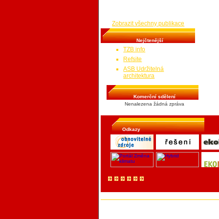
zbytečným výdajům na energie, kde
a jak hledat provozní úspory.
Zobrazit všechny publikace
Nejčtenější
TZB info
Refsite
ASB Udržitelná
architektura
Komerční sdělení
Nenalezena žádná zpráva
Odkazy