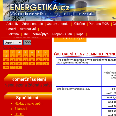
Ned
Aktuality
|
Zdroje energie
|
Úspory energie
|
Užitečné
|
Poradna EKIS
|
Ce
Fosilní
|
Alternativní
|
Elektřina
|
Uhlí
|
Zemní plyn
|
Propan-Butan
|
Ropa
|
Kalendář akcí
Zemní plyn
Veletrhy, Výstavy...
1
2
3
4
5
6
7
Aktuální ceny zemního plyn
8
9
10
11
12
13
14
15
16
17
18
19
20
21
Pro dodávky zemního plynu chráněným zákaz
platí tyto maximální ceny
22
23
24
25
26
27
28
29
30
31
Roční odb
nad
MWh
Komerční sdělení
Nenalezena žádná zpráva
Jihočeská plynárenská, a.s.
do 
nad 1,8
Spočtěte si...
nad 9,
nad 1
Náklady na vytápění
nad 2
Bilance III
nad 2
Hestia
nad 3