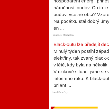
hospodaření energií přine
náročnosti budov. Co to je
budov, včetně obcí? Vzore
Na počátku stál dobrý úm
en ...
František Macholda
Black-outu lze předejít de
Minulý týden postihl zápa
elektřiny, tak zvaný blac
v létě, kdy byla na několik
V rizikové situaci jsme se v
letošního roku. K black-o
brilant ...
Karel Srdečný