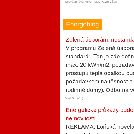
Tisková zpráva MPO - Mgr. Pavel Vlček
Energoblog
Zelená úsporám: nestanda
V programu Zelená úsporá
standard“. Ten je zde defi
max. 20 kWh/m2, požadav
prostupu tepla obálkou b
požadavkem na těsnost bud
rodinné domy). Odborná veř
Karel Srdečný
Energetické průkazy budov
nemovitostí
REKLAMA: Loňská novela