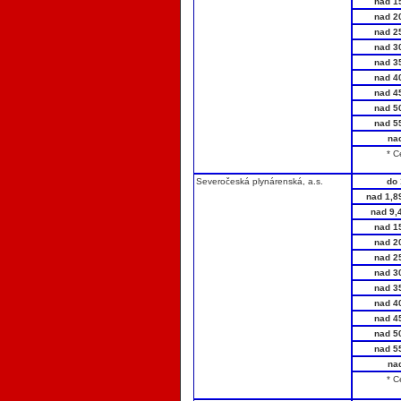
nad 1
nad 2
nad 2
nad 3
nad 3
nad 4
nad 4
nad 5
nad 5
na
* C
Severočeská plynárenská, a.s.
do 
nad 1,8
nad 9,
nad 1
nad 2
nad 2
nad 3
nad 3
nad 4
nad 4
nad 5
nad 5
na
* C