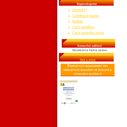
Doporučujeme
EkoWATT
Certifikace budov
Refsite
Ceny elektřiny
Ceny zemního plynu
Komerční sdělení
Nenalezena žádná zpráva
Náš e-shop
Energetický management pro
energetické manažery ve školství a
sociálních službách
Publikace je určena
správcům budov a
energetických
hospodářství v
sociálních službách,
školách a dalších
budovách v majetku
obcí. Stručným a jednoduchým
způsobem poskytuje návod, jak
sledovat a vyhodnocovat spotřeby
energií a návody, jak zamezit
zbytečným spotřebám a tedy i