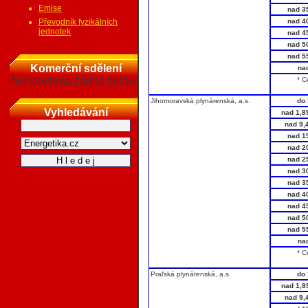
Emise
nad 3
Převodník fyzikálních
nad 4
jednotek
nad 4
nad 5
nad 5
Komerční sdělení
na
Nenalezena žádná zpráva
* C
Jihomoravská plynárenská, a.s.
do 
Vyhledávání
nad 1,8
nad 9,
nad 1
nad 2
nad 2
nad 3
nad 3
nad 4
nad 4
nad 5
nad 5
na
* C
Praľská plynárenská, a.s.
do 
nad 1,8
nad 9,