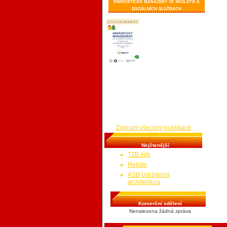
energetické manažery ve školství a
sociálních službách
Publikace je určena
správcům budov a
energetických
hospodářství v
sociálních službách,
školách a dalších
budovách v majetku
obcí. Stručným a jednoduchým
způsobem poskytuje návod, jak
sledovat a vyhodnocovat spotřeby
energií a návody, jak zamezit
zbytečným spotřebám a tedy i
zbytečným výdajům na energie, kde
a jak hledat provozní úspory.
Zobrazit všechny publikace
Nejčtenější
TZB info
Refsite
ASB Udržitelná
architektura
Komerční sdělení
Nenalezena žádná zpráva