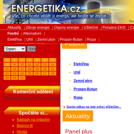
Ned
Aktuality
|
Zdroje energie
|
Úspory energie
|
Užitečné
|
Poradna EKIS
|
Ce
Fosilní
|
Alternativní
|
Elektřina
|
Uhlí
|
Zemní plyn
|
Propan-Butan
|
Ropa
|
Kalendář akcí
Fosilní
Veletrhy, Výstavy...
1
2
3
4
5
6
7
Elektřina
8
9
10
11
12
13
14
15
16
17
18
19
20
21
Uhlí
22
23
24
25
26
27
28
29
30
31
Zemní plyn
Propan-Butan
Komerční sdělení
Ropa
Nenalezena žádná zpráva
Zaslat odkaz na tuto sekci přátelům...
Spočtěte si...
Aktuality
Náklady na vytápění
Bilance III
Panel plus
Hestia