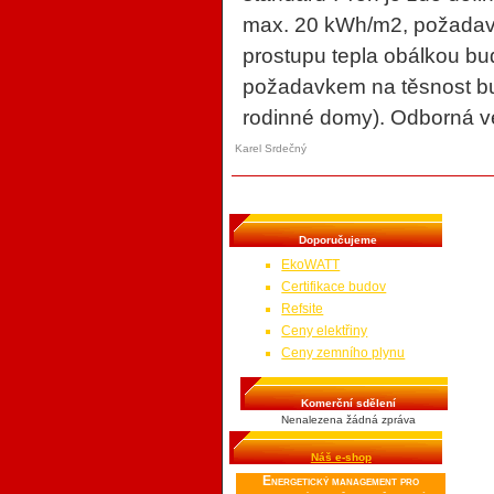
max. 20 kWh/m2, požadav
prostupu tepla obálkou b
požadavkem na těsnost bud
rodinné domy). Odborná veř
Karel Srdečný
Doporučujeme
EkoWATT
Certifikace budov
Refsite
Ceny elektřiny
Ceny zemního plynu
Komerční sdělení
Nenalezena žádná zpráva
Náš e-shop
Energetický management pro