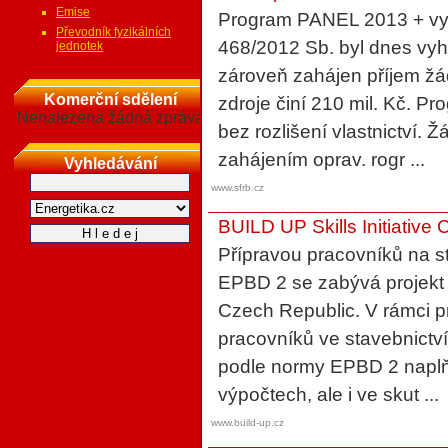
Emise
Program PANEL 2013 + vyh
Převodník fyzikálních
468/2012 Sb. byl dnes vy
jednotek
zároveň zahájen příjem žá
Komerční sdělení
zdroje činí 210 mil. Kč. P
Nenalezena žádná zpráva
bez rozlišení vlastnictví. 
zahájením oprav. rogr ...
Vyhledávání
www.sfrb.cz
BUILD UP Skills Initiative
Přípravou pracovníků na s
EPBD 2 se zabývá projekt T
Czech Republic. V rámci pr
pracovníků ve stavebnictví
podle normy EPBD 2 naplň
výpočtech, ale i ve skut ...
www.build-up.cz