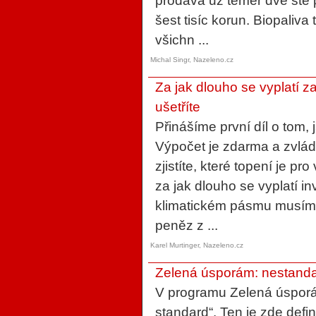
prodává už téměř dvě stě 
šest tisíc korun. Biopaliv
všichn ...
Michal Singr, Nazeleno.cz
Za jak dlouho se vyplatí za
ušetříte
Přinášíme první díl o tom, j
Výpočet je zdarma a zvlá
zjistíte, které topení je pr
za jak dlouho se vyplatí i
klimatickém pásmu musíme 
peněz z ...
Karel Murtinger, Nazeleno.cz
Zelená úsporám: nestanda
V programu Zelená úsporá
standard“. Ten je zde defi