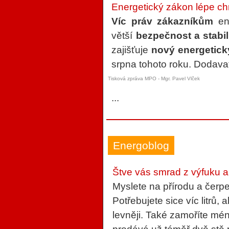
Energetický zákon lépe ch
Víc práv zákazníkům
ene
větší
bezpečnost a stabi
zajišťuje
nový energetick
srpna tohoto roku. Dodavat
Tisková zpráva MPO - Mgr. Pavel Vlček
...
Energoblog
Štve vás smrad z výfuku a
Myslete na přírodu a čerpe
Potřebujete sice víc litrů, 
levněji. Také zamoříte mé