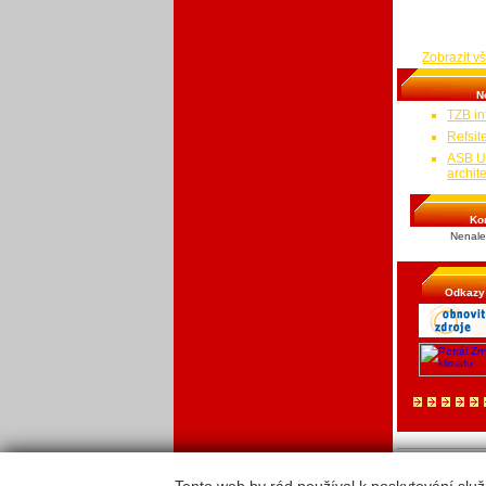
zbytečným výd
a jak hledat p
Zobrazit v
N
TZB in
Refsit
ASB Ud
archit
Ko
Nenale
Odkazy