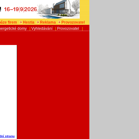
áze firem
Hestia
Reklama
Provozovatel
nergetické domy
|
Vyhledávání
|
Provozovatel
|
dní stranu