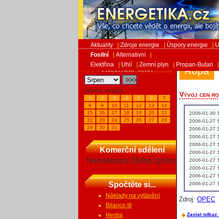
Aktuality
|
Zdroje energie
|
Úspory energie
|
U
Fosilní
|
Alternativní
|
Elektřina
|
Uhlí
|
Zemní plyn
|
Propan-Butan
Kalendář akcí
Ropa
Veletrhy, Výstavy...
Vývoj cen r
1
2
3
4
5
6
7
8
9
10
11
12
13
14
15
16
17
18
19
20
21
2006-01-30
22
23
24
25
26
27
28
2006-01-27
29
30
31
2006-01-27
2006-01-27
2006-01-27
Komerční sdělení
2006-01-27
Nenalezena žádná zpráva
2006-01-27
2006-01-27
2006-01-27
Spočtěte si...
2006-01-27
Náklady na vytápění
Zdroj:
OPEC
Bilance III
Hestia
Zaslat odkaz 