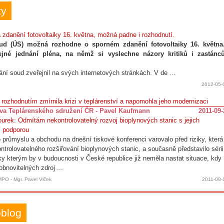
ty
 zdanění fotovoltaiky 16. května, možná padne i rozhodnutí.
ud (ÚS) možná rozhodne o sporném zdanění fotovoltaiky 16. května
ejné jednání pléna, na němž si vyslechne názory kritiků i zastánc
ání soud zveřejnil na svých internetových stránkách. V de ...
2012-05-
rozhodnutím zmírnila krizi v teplárenství a napomohla jeho modernizaci
áva Teplárenského sdružení ČR - Pavel Kaufmann
2011-09-
ourek: Odmítám nekontrolovatelný rozvoj bioplynových stanic s jejich
í podporou
o průmyslu a obchodu na dnešní tiskové konferenci varovalo před riziky, která
ontrolovatelného rozšiřování bioplynových stanic, a současně představilo sérii
íky kterým by v budoucnosti v České republice již neměla nastat situace, kdy
bnovitelných zdroj ...
MPO - Mgr. Pavel Vlček
2011-08-
blog