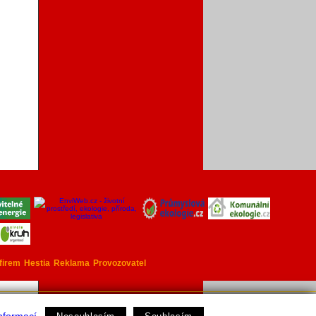
firem
Hestia
Reklama
Provozovatel
ovozovatelem toho serveru je
Ekowatt
.