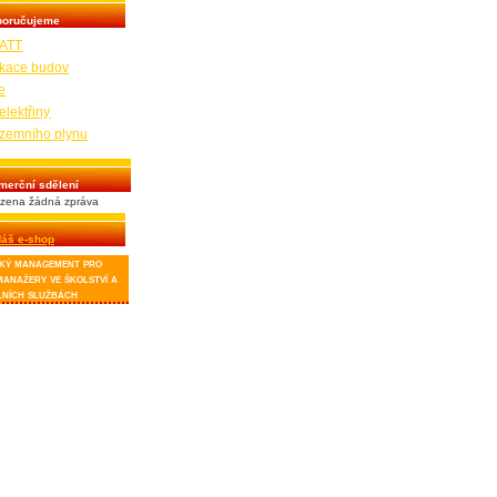
poručujeme
ATT
fikace budov
e
elektřiny
zemního plynu
merční sdělení
zena žádná zpráva
áš e-shop
ký management pro
manažery ve školství a
lních službách
blikace je určena
rávcům budov a
ergetických
spodářství v
ciálních službách,
olách a dalších
dovách v majetku
m a jednoduchým
ytuje návod, jak
hodnocovat spotřeby
dy, jak zamezit
třebám a tedy i