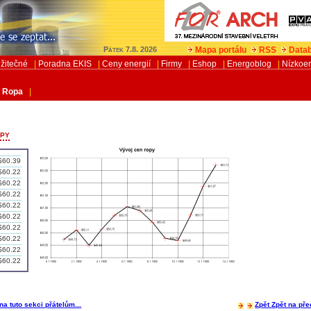
Mapa portálu
RSS
Datab
Pátek 7.8. 2026
žitečné
|
Poradna EKIS
|
Ceny energií
|
Firmy
|
Eshop
|
Energoblog
|
Nízkoe
|
Ropa
|
opy
$60.39
$60.22
$60.22
$60.22
$60.22
$60.22
$60.22
$60.22
$60.22
$60.22
na tuto sekci přátelům...
Zpět
Zpět na pře