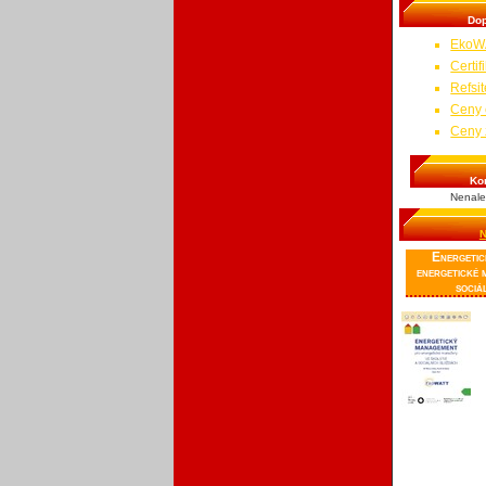
Do
EkoW
Certi
Refsit
Ceny 
Ceny 
Ko
Nenale
N
Energetic
energetické 
sociá
Pu
sp
en
ho
so
šk
bu
obcí. Stručný
způsobem posk
sledovat a vy
energií a návo
zbytečným spo