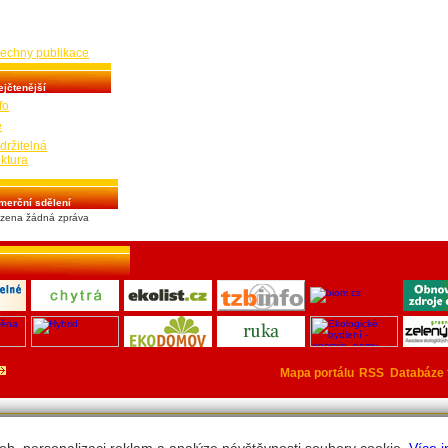
ajům na energie, kde
rovozní úspory.
šechny publikace
ejčtenější
fo
e
ržitelná
ektura
merční sdělení
zena žádná zpráva
Mapa portálu
RSS
Databáze 
Energetika.cz 2026 © Všechna práva vyhrazena Pr