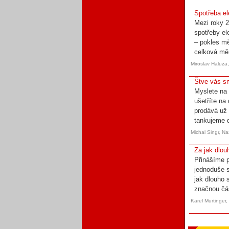
Spotřeba el
Mezi roky 2
spotřeby el
– pokles mě
celková měr
Miroslav Haluza
Štve vás sm
Myslete na 
ušetříte na
prodává už 
tankujeme d
Michal Singr, N
Za jak dlou
Přinášíme p
jednoduše s
jak dlouho 
značnou čás
Karel Murtinger