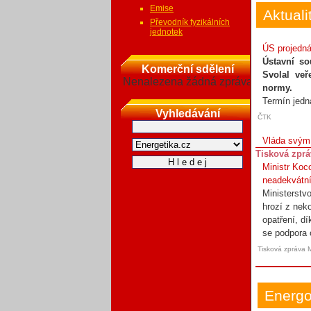
Emise
Aktuali
Převodník fyzikálních
jednotek
ÚS projedná
Ústavní so
Komerční sdělení
Svolal veř
Nenalezena žádná zpráva
normy.
Termín jedn
Vyhledávání
ČTK
Vláda svým 
Tisková zpr
Ministr Koc
neadekvátn
Ministerstv
hrozí z nek
opatření, d
se podpora o
Tisková zpráva 
Energo