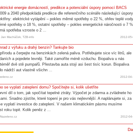
ektrické energie domácností, predikce a potenciální úspory pomocí BACS
009 a 2040 předpokládá predikce dle referenčního scénáře následující úspor
ektřiny: elektrické vytápění – pokles měrné spotřeby o 22 %, ohřev teplé vod
rné spotřeby o 18 %, ostatní spotřeby – pokles energetické náročnosti o 7 %
ná spotřeba vzroste o 2 ...
, Jan Macháček, TZB-info
2012-05
rad z výfuku a drahý benzin? Tankujte bio
přírodu a čerpejte na benzinkách zelená paliva. Potřebujete sice víc litrů, ale
 daních a pojedete levněji. Také zamoříte méně vzduchu. Biopaliva u nás
téměř dvě stě pumpařů. Přestavba auta stojí asi šest tisíc korun. Biopaliva
o nádrží aut vlastně všichn ...
azeleno.cz
2012-04
ho se vyplatí zateplení domu? Spočítejte si, kolik ušetříte
rvní díl o tom, jak spočítat tepelné ztráty. Výpočet je zdarma a zvládnete ho
ami. Snadno zjistíte, které topení je pro vás nejlevnější. A naplánujete si, za
se vyplatí investice do zateplení. V našem klimatickém pásmu musíme
t roku topit. Kolik peněz z ...
, Nazeleno.cz
2012-04
Da