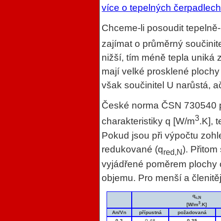
více o tepelných čerpadlec
Chceme-li posoudit tepelně-
zajímat o průměrný součinit
nižší, tím méně tepla uniká
mají velké prosklené plochy 
však součinitel U narůstá, 
České norma ČSN 730540 p
3
charakteristiky q [W/m
.K], 
Pokud jsou při výpočtu zohle
redukované (q
). Přitom
red,N
vyjádřené poměrem plochy
objemu. Pro menší a členitějš
q
c,N
3
[W/m
.K]
An/Vn
přípustná
požadovaná
0,2
0,48
0,35