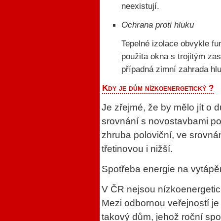
neexistují.
Ochrana proti hluku
Tepelné izolace obvykle fun
použita okna s trojitým za
případná zimní zahrada hlu
Kdy je dům nízkoenergetický ?
Je zřejmé, že by mělo jít o
srovnání s novostavbami po
zhruba poloviční, ve srovná
třetinovou i nižší.
Spotřeba energie na vytápě
V ČR nejsou nízkoenergetic
Mezi odbornou veřejností j
takový dům, jehož roční spo