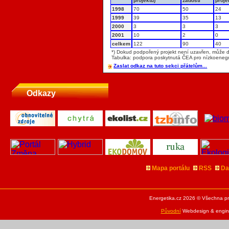
projektů)
žádosti
proje
1998
70
50
24
1999
39
35
13
2000
3
3
3
2001
10
2
0
celkem
122
90
40
*) Dokud podpořený projekt není uzavřen, může do
Tabulka: podpora poskytnutá ČEA pro nízkoenegr
Zaslat odkaz na tuto sekci přátelům...
Odkazy
Mapa portálu
RSS
Da
Energetika.cz 2026 © Všechna pr
Původní
Webdesign & engine