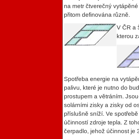
na metr čtverečný vytápěné 
přitom definována různě.
V ČR a 
kterou z
Spotřeba energie na vytápě
palivu, které je nutno do bud
prostupem a větráním. Jsou-l
solárními zisky a zisky od 
příslušně sníží. Ve spotřebě 
účinností zdroje tepla. Z t
čerpadlo, jehož účinnost je 