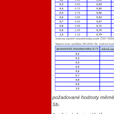
0,3
0,60
0,43
0,4
0,70
0,50
0,5
0,79
0,56
0,6
0,86
0,62
0,7
0,93
0,67
0,8
0,99
0,71
0,9
1,05
0,75
1,0
1,10
0,79
hodnoty tepelné charakteristiky podle ČSN 7305
Naproti tomu vyhláška 291/2001 Sb. hodnotí budov
geometrická charakteristika A / V
měrná spo
0,2
0,3
0,4
0,5
0,6
0,7
0,8
0,9
1,0
požadované hodnoty měrné s
Sb.