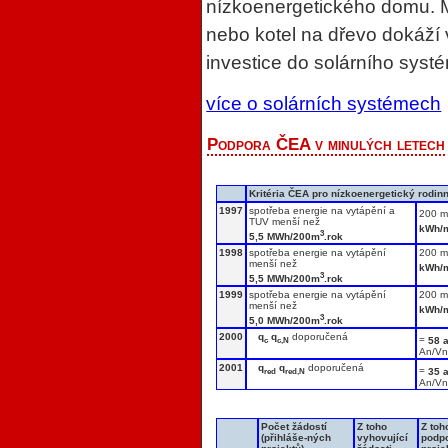
nízkoenergetického domu. M
nebo kotel na dřevo dokáží 
investice do solárního syst
více o solárních systémech
Podpora ČEA v minulých letech
Kritéria ČEA pro nízkoenergetický rodi
1997
spotřeba energie na vytápění a
200 
TUV menší než
kWh/
3
5,5 MWh/200m
.rok
1998
spotřeba energie na vytápění
200 m3
menší než
kWh/
3
5,5 MWh/200m
.rok
1999
spotřeba energie na vytápění
200 m3
menší než
kWh/
3
5,0 MWh/200m
.rok
2000
q
q
doporučená
=
58 
c
c,N
An/Vn
2001
q
q
doporučená
=
35 
red
red,N
An/Vn
Počet žádostí
Z toho
Z toh
(přihláše-ných
vyhovující
podp