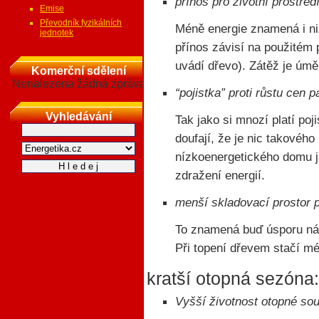
přínos pro životní prostřed
Emise
Převodník fyzikálních
Méně energie znamená i niž
jednotek
přínos závisí na použitém p
uvádí dřevo). Zátěž je úmě
Komerční sdělení
Nenalezena žádná zpráva
“pojistka” proti růstu cen p
Vyhledávání
Tak jako si mnozí platí poj
doufají, že je nic takového
nízkoenergetického domu j
zdražení energií.
menší skladovací prostor p
To znamená buď úsporu nák
Při topení dřevem stačí mé
kratší otopná sezóna
Vyšší životnost otopné so