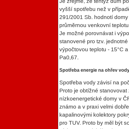
Je zřejmé, že tentýž dům p
vyšší spotřebu než v případě
291/2001 Sb. hodnotí domy 
průměrnou venkovní teplotu
Je možné porovnávat i výp
stanovené pro tzv. jednotné 
výpočtovou teplotu - 15°C a 
Pa0,67.
Spotřeba energie na ohřev vod
Spotřeba vody závisí na poč
Proto je obtížné stanovovat 
nízkoenergetické domy v ČR
známo a v praxi velmi dobře
kapalinovými kolektory pokr
pro TUV. Proto by měl být s