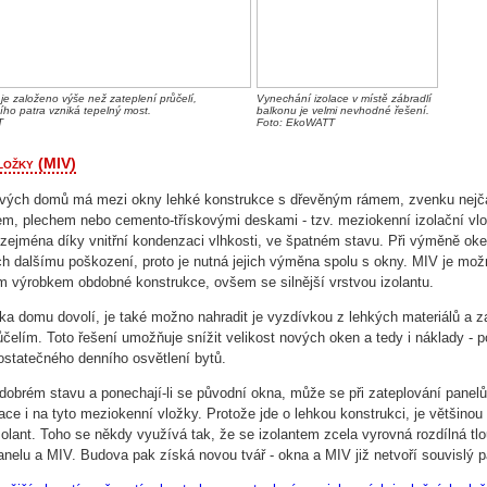
 je založeno výše než zateplení průčelí,
Vynechání izolace v místě zábradlí
ího patra vzniká tepelný most.
balkonu je velmi nevhodné řešení.
T
Foto: EkoWATT
ložky (MIV)
vých domů má mezi okny lehké konstrukce s dřevěným rámem, zvenku nejča
em, plechem nebo cemento-třískovými deskami - tzv. meziokenní izolační vlo
zejména díky vnitřní kondenzaci vlhkosti, ve špatném stavu. Při výměně ok
ich dalšímu poškození, proto je nutná jejich výměna spolu s okny. MIV je mo
m výrobkem obdobné konstrukce, ovšem se silnější vrstvou izolantu.
ika domu dovolí, je také možno nahradit je vyzdívkou z lehkých materiálů a za
ůčelím. Toto řešení umožňuje snížit velikost nových oken a tedy i náklady - p
ostatečného denního osvětlení bytů.
 dobrém stavu a ponechají-li se původní okna, může se při zateplování panel
lace i na tyto meziokenní vložky. Protože jde o lehkou konstrukci, je většinou
 izolant. Toho se někdy využívá tak, že se izolantem zcela vyrovná rozdílná tl
anelu a MIV. Budova pak získá novou tvář - okna a MIV již netvoří souvislý p