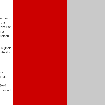
počívá v
ti a
lantu se
ěna
uretanu
u), jinak
tifikátu
dní
ůstala
rávný
trávacích