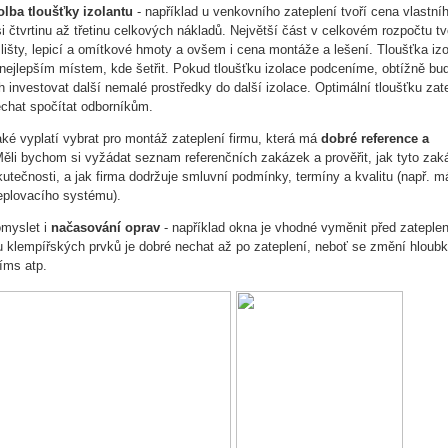
olba tloušťky izolantu
- například u venkovního zateplení tvoří cena vlastní
si čtvrtinu až třetinu celkových nákladů. Největší část v celkovém rozpočtu tv
, lišty, lepicí a omítkové hmoty a ovšem i cena montáže a lešení. Tloušťka iz
 nejlepším místem, kde šetřit. Pokud tloušťku izolace podceníme, obtížně b
h investovat další nemalé prostředky do další izolace. Optimální tloušťku zate
echat spočítat odborníkům.
aké vyplatí vybrat pro montáž zateplení firmu, která má
dobré reference a
Měli bychom si vyžádat seznam referenčních zakázek a prověřit, jak tyto za
utečnosti, a jak firma dodržuje smluvní podmínky, termíny a kvalitu (např. má
teplovacího systému).
omyslet i
načasování oprav
- například okna je vhodné vyměnit před zateple
 klempířských prvků je dobré nechat až po zateplení, neboť se změní hloub
říms atp.