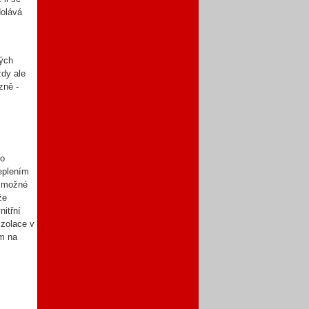
dolává
vých
ždy ale
zně -
 o
teplením
c možné
že
nitřní
izolace v
em na