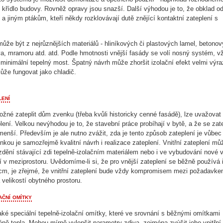
é křídlo budovy. Rovněž opravy jsou snazší. Další výhodou je to, že obklad o
a jiným ptákům, kteří někdy rozklovávají dutě znějící kontaktní zateplení s
.
ůže být z nejrůznějších materiálů - hliníkových či plastových lamel, betono
va, mramoru atd. atd. Podle hmotnosti vnější fasády se volí nosný systém, v
l minimální tepelný most. Špatný návrh může zhoršit izolační efekt velmi výra
ůže fungovat jako chladič.
lení
žné zateplit dům zvenku (třeba kvůli historicky cenné fasádě), lze uvažovat
plení. Velkou nevýhodou je to, že stavební práce probíhají v bytě, a že se za
menší. Především je ale nutno zvážit, zda je tento způsob zateplení je vůbe
nkou je samozřejmě kvalitní návrh i realizace zateplení. Vnitřní zateplení mů
zdění stávající zdi tepelně-izolačním materiálem nebo i ve vybudování nové v
cí v meziprostoru. Uvědomíme-li si, že pro vnější zateplení se běžně používá 
 cm, je zřejmé, že vnitřní zateplení bude vždy kompromisem mezi požadavk
 velikostí obytného prostoru.
ační omítky
také speciální tepelně-izolační omítky, které ve srovnání s běžnými omítkami
éně tepla. Mohou mírně vylepšit parametry zdiva, zejména zvýšit jeho vnitřní