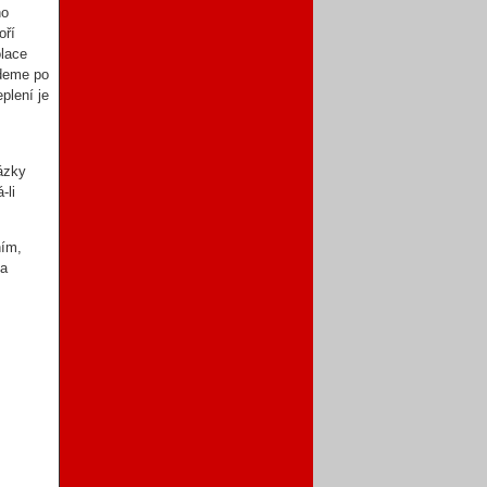
ho
oří
olace
udeme po
plení je
kázky
-li
ním,
ka