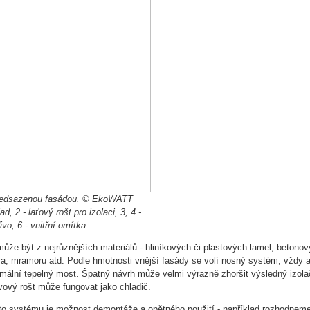
předsazenou fasádou. © EkoWATT
ad, 2 - laťový rošt pro izolaci, 3, 4 -
ivo, 6 - vnitřní omítka
ůže být z nejrůznějších materiálů - hliníkových či plastových lamel, betono
va, mramoru atd. Podle hmotnosti vnější fasády se volí nosný systém, vždy a
nimální tepelný most. Špatný návrh může velmi výrazně zhoršit výsledný izola
ovový rošt může fungovat jako chladič.
o systému je možnost demontáže a opětného použití - například rozhodneme-