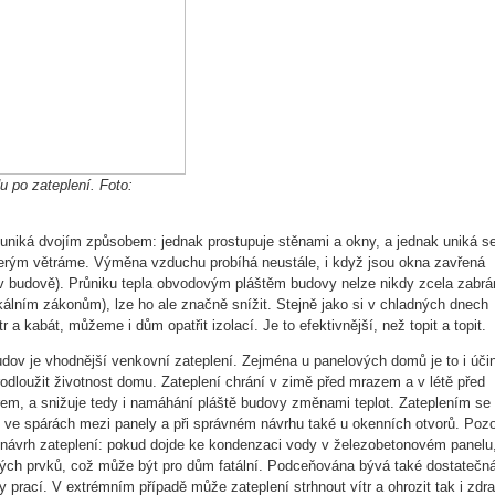
 po zateplení. Foto:
uniká dvojím způsobem: jednak prostupuje stěnami a okny, a jednak uniká s
rým větráme. Výměna vzduchu probíhá neustále, i když jsou okna zavřená
v budově). Průniku tepla obvodovým pláštěm budovy nelze nikdy zcela zabrán
ikálním zákonům), lze ho ale značně snížit. Stejně jako si v chladných dnech
 a kabát, můžeme i dům opatřit izolací. Je to efektivnější, než topit a topit.
udov je vhodnější venkovní zateplení. Zejména u panelových domů je to i úči
rodloužit životnost domu. Zateplení chrání v zimě před mrazem a v létě před
em, a snižuje tedy i namáhání pláště budovy změnami teplot. Zateplením se p
 ve spárách mezi panely a při správném návrhu také u okenních otvorů. Poz
návrh zateplení: pokud dojde ke kondenzaci vody v železobetonovém panelu,
ých prvků, což může být pro dům fatální. Podceňována bývá také dostatečn
ty prací. V extrémním případě může zateplení strhnout vítr a ohrozit tak i zdra