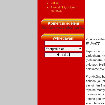
Emise
Převodník fyzikálních
jednotek
Komerční sdělení
Nenalezena žádná zpráva
Vyhledávání
Změna vzhledu
EkoWATT
Teplo z domu 
vzduchem, kte
(netěsnostmi 
bylo proti fyz
oblékáme svetr
Pro většinu b
způsob, jak p
slunečním žár
tepelné mosty
na nesprávný 
koroze ocelov
kontrola kvali