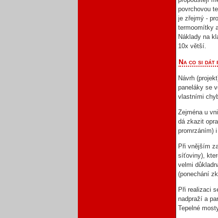
povrchovou te
je zřejmý - pr
termoomítky a
Náklady na kla
10x větší.
Na co si dát 
Návrh (projekt
paneláky se v
vlastními chy
Zejména u vni
dá zkazit opr
promrzáním) i 
Při vnějším z
síťoviny), kt
velmi důkladn
(ponechání zk
Při realizaci
nadpraží a pa
Tepelné mosty