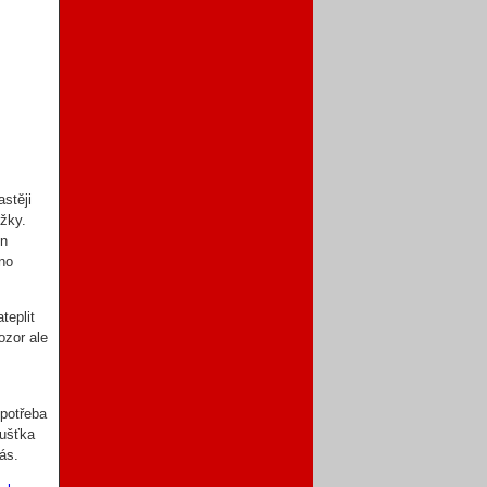
stěji
žky.
en
žno
teplit
ozor ale
ů
 potřeba
oušťka
ás.