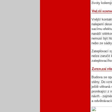
životy kolemj
Vnější kontak
Vnější kontak
nalepení dese
sacímu efektu
nanáší stěrko
nemusí být hla
nebo ze sádry.
Zateplovací sy
nelze zaručit 
zateplovacíh
Zateplení př
Budova se opa
stěny. Do vzn
ještě větraná
pronikající z 
návrh - zejmé
a odvětrávací