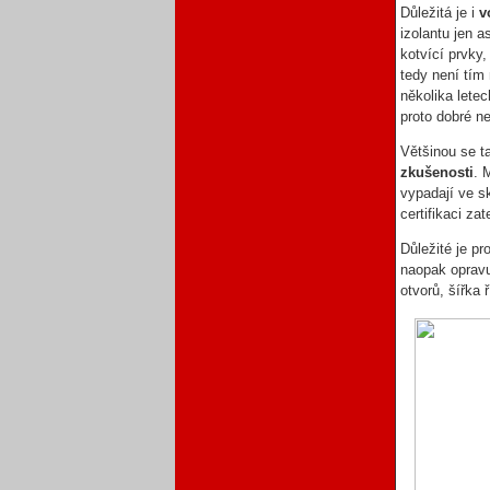
Důležitá je i
v
izolantu jen a
kotvící prvky
tedy není tím
několika letec
proto dobré n
Většinou se t
zkušenosti
. 
vypadají ve sk
certifikaci za
Důležité je pr
naopak opravu
otvorů, šířka 