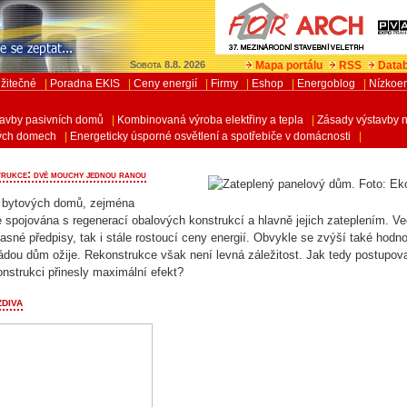
Mapa portálu
RSS
Datab
Sobota 8.8. 2026
žitečné
|
Poradna EKIS
|
Ceny energií
|
Firmy
|
Eshop
|
Energoblog
|
Nízkoe
tavby pasivních domů
|
Kombinovaná výroba elektřiny a tepla
|
Zásady výstavby 
á opatření v bytových domech
ných domech
|
Energeticky úsporné osvětlení a spotřebiče v domácnosti
|
rukce: dvě mouchy jednou ranou
v bytových domů, zejména
e spojována s regenerací obalových konstrukcí a hlavně jejich zateplením. V
asné předpisy, tak i stále rostoucí ceny energií. Obvykle se zvýší také hod
ádou dům ožije. Rekonstrukce však není levná záležitost. Jak tedy postupov
onstrukci přinesly maximální efekt?
zdiva