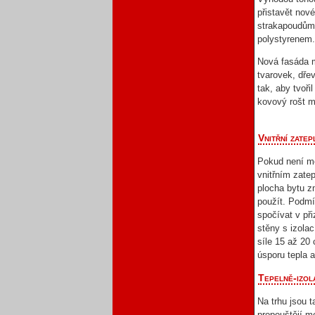
přistavět nov
strakapoudům 
polystyrenem
Nová fasáda m
tvarovek, dře
tak, aby tvoři
kovový rošt m
Vnitřní zatep
Pokud není mo
vnitřním zate
plocha bytu z
použít. Podmí
spočívat v při
stěny s izola
síle 15 až 20
úsporu tepla a
Tepelně-izol
Na trhu jsou 
propouštějí m