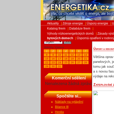
Aktuality
|
Zdroje energie
|
Úspory energie
|
U
Katalog firem
|
Databáze firem
|
Výhody nízkoenergetických domů
|
Zásady výs
Kalendář akcí
Úsporn
bytových domech
|
Úsporná opatření v rodin
Veletrhy, Výstavy...
Úspory a rekont
1
2
3
4
5
6
7
8
9
10
11
12
13
14
Většina opra
15
16
17
18
19
20
21
panelových, j
22
23
24
25
26
27
28
tomu jak souč
29
30
31
a s novou fas
výdaje na rek
Komerční sdělení
Nenalezena žádná zpráva
Zateplování 
Spočtěte si...
Náklady na vytápění
Bilance III
Hestia