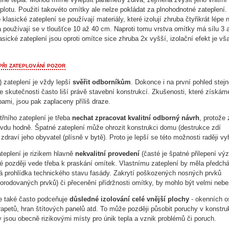
plotu. Použití takovéto omítky ale nelze pokládat za plnohodnotné zateplení.
o klasické zateplení se používají materiály, které izolují zhruba čtyřikrát lépe 
 používají se v tloušťce 10 až 40 cm. Naproti tomu vrstva omítky má sílu 3 
sické zateplení jsou oproti omítce sice zhruba 2x vyšší, izolační efekt je vš
při zateplování pozor
) zateplení je vždy lepší
svěřit odborníkům
. Dokonce i na první pohled stej
e skutečnosti často liší právě stavební konstrukcí. Zkušenosti, které získám
bami, jsou pak zaplaceny příliš draze.
třního zateplení je třeba
nechat zpracovat kvalitní odborný návrh
, protože
avdu hodně. Špatné zateplení může ohrozit konstrukci domu (destrukce zdí
zdraví jeho obyvatel (plísně v bytě). Proto je lepší se této možnosti raději vy
ateplení je rizikem hlavně
nekvalitní provedení
(časté je špatné přilepení vý
eré později vede třeba k praskání omítek. Vlastnímu zateplení by měla předch
á prohlídka technického stavu fasády. Zakrytí poškozených nosných prvků
orodovaných prvků) či přecenění přídržnosti omítky, by mohlo být velmi neb
 se také často podceňuje
důsledné izolování celé vnější plochy
- okenních o
rapetů, hran štítových panelů atd. To může později působit poruchy v konstru
 jsou obecně rizikovými místy pro únik tepla a vznik problémů či poruch.