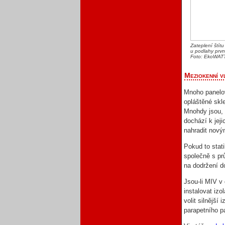
Zateplení štítu
u podlahy prvn
Foto: EkoWAT
Meziokenní v
Mnoho panelo
opláštěné skl
Mnohdy jsou, 
dochází k jej
nahradit nový
Pokud to stat
společně s pr
na dodržení d
Jsou-li MIV v
instalovat izo
volit silnější
parapetního p