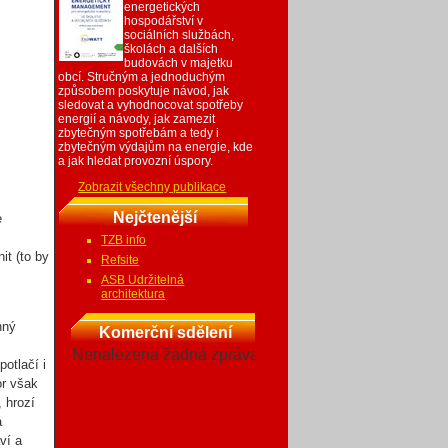
energetických
hospodářství v
sociálních službách,
školách a dalších
budovách v majetku
obcí. Stručným a jednoduchým
způsobem poskytuje návod, jak
sledovat a vyhodnocovat spotřeby
energií a návody, jak zamezit
zbytečným spotřebám a tedy i
zbytečným výdajům na energie, kde
a jak hledat provozní úspory.
Zobrazit všechny publikace
Nejčtenější
e
TZB info
it (to by
Refsite
ASB Udržitelná
architektura
nný
Komerční sdělení
Nenalezena žádná zpráva
otlačí i
or však
 hrozí
á
ví a