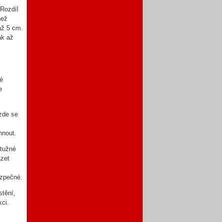
 Rozdíl
než
až 5 cm.
ak až
né
e
 zde se
hnout.
ztužné
ázet
ezpečné.
stění,
kci.