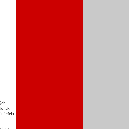
vých
le tak,
ční efekt
li se