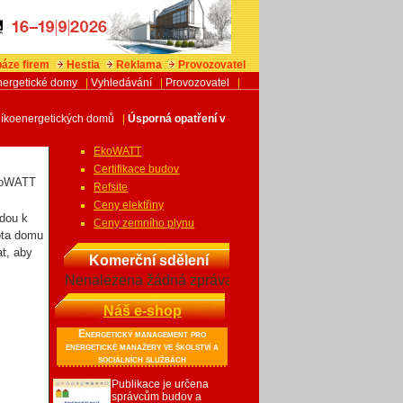
áze firem
Hestia
Reklama
Provozovatel
nergetické domy
|
Vyhledávání
|
Provozovatel
|
níkoenergetických domů
|
Úsporná opatření v
Doporučujeme
EkoWATT
Certifikace budov
Refsite
Ceny elektřiny
edou k
Ceny zemního plynu
nota domu
at, aby
Komerční sdělení
Nenalezena žádná zpráva
Náš e-shop
Energetický management pro
energetické manažery ve školství a
sociálních službách
Publikace je určena
správcům budov a