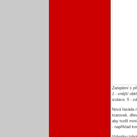
Zateplení s 
1 - vnější obkl
izolace, 5 - zd
Nová fasáda m
tvarovek, dře
aby tvořil mi
- například k
Výhodou tohot