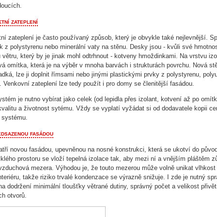
doucích.
tní zateplení
tní zateplení je často používaný způsob, který je obvykle také nejlevnější. S
k z polystyrenu nebo minerální vaty na stěnu. Desky jsou - kvůli své hmotnos
 větru, který by je jinak mohl odtrhnout - kotveny hmoždinkami. Na vrstvu izo
vá omítka, která je na výběr v mnoha barvách i strukturách povrchu. Nová st
dká, lze ji doplnit římsami nebo jinými plastickými prvky z polystyrenu, poly
 Venkovní zateplení lze tedy použít i pro domy se členitější fasádou.
stém je nutno vybírat jako celek (od lepidla přes izolant, kotvení až po omítk
kvalitu a životnost sytému. Vždy se vyplatí vyžádat si od dodavatele kopii cer
o systému.
edsazenou fasádou
tří novou fasádou, upevněnou na nosné konstrukci, která se ukotví do půvo
iklého prostoru se vloží tepelná izolace tak, aby mezi ní a vnějším pláštěm z
 vzduchová mezera. Výhodou je, že touto mezerou může volně unikat vlhkost
interiéru, takže riziko trvalé kondenzace se výrazně snižuje. I zde je nutný sp
na dodržení minimální tloušťky větrané dutiny, správný počet a velikost přivě
ch otvorů.