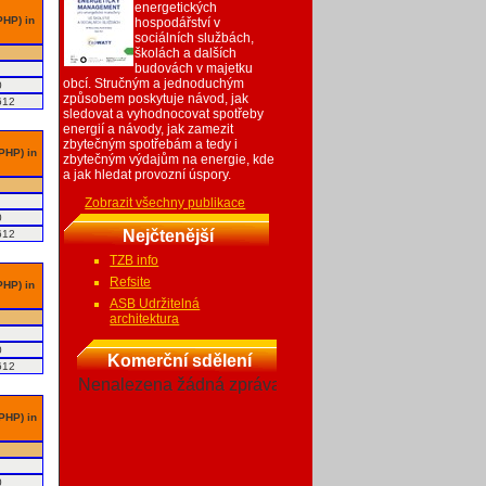
energetických
PHP) in
hospodářství v
sociálních službách,
školách a dalších
budovách v majetku
obcí. Stručným a jednoduchým
0
způsobem poskytuje návod, jak
612
sledovat a vyhodnocovat spotřeby
energií a návody, jak zamezit
zbytečným spotřebám a tedy i
 PHP) in
zbytečným výdajům na energie, kde
a jak hledat provozní úspory.
Zobrazit všechny publikace
0
Nejčtenější
612
TZB info
Refsite
PHP) in
ASB Udržitelná
architektura
0
Komerční sdělení
612
Nenalezena žádná zpráva
 PHP) in
0