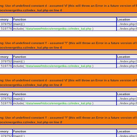
g: Use of undefined constant d - assumed 'd' (this will throw an Error in a future version of 
ocs/energetika.cz/index_kal.php on line
6
emory
Function
Location
379752
{main}( )
.../index.php
:
519776
include(
'/data/www/htdocs/energetika.cz/index_kal.php
)
.../index.php
:
g: Use of undefined constant Y - assumed 'Y' (this will throw an Error in a future version of
ocs/energetika.cz/index_kal.php on line
6
emory
Function
Location
379752
{main}( )
.../index.php
:
519776
include(
'/data/www/htdocs/energetika.cz/index_kal.php
)
.../index.php
:
g: Use of undefined constant d - assumed 'd' (this will throw an Error in a future version of 
ocs/energetika.cz/index_kal.php on line
8
emory
Function
Location
379752
{main}( )
.../index.php
:
519776
include(
'/data/www/htdocs/energetika.cz/index_kal.php
)
.../index.php
:
g: Use of undefined constant Y - assumed 'Y' (this will throw an Error in a future version of
ocs/energetika.cz/index_kal.php on line
8
emory
Function
Location
379752
{main}( )
.../index.php
: