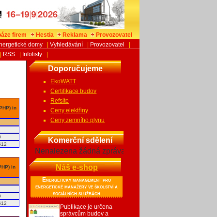
áze firem
Hestia
Reklama
Provozovatel
nergetické domy
|
Vyhledávání
|
Provozovatel
|
|
RSS
|
Infolisty
|
Doporučujeme
EkoWATT
Certifikace budov
Refsite
 PHP) in
Ceny elektřiny
Ceny zemního plynu
0
Komerční sdělení
612
Nenalezena žádná zpráva
Náš e-shop
PHP) in
Energetický management pro
energetické manažery ve školství a
sociálních službách
0
612
Publikace je určena
správcům budov a