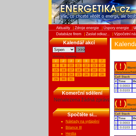
Aktuality
|
Zdroje energie
|
Úspory energie
|
U
Databáze firem
|
Zaslat odkaz...
|
Výpočetní ná
Kalendář akcí
Kalend
Veletrhy, Výstavy...
1
2
3
4
5
6
7
( ! )
8
9
10
11
12
13
14
Warnin
15
16
17
18
19
20
21
/data/www/htd
22
23
24
25
26
27
28
Call Stack
29
30
31
#
Time
M
1
0.0003
2
0.0103
Komerční sdělení
Nenalezena žádná zpráva
( ! )
Warnin
/data/www/htd
Spočtěte si...
Call Stack
#
Time
M
Náklady na vytápění
1
0.0003
Bilance III
2
0.0103
Hestia