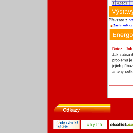
2
0.0103
Výstavy
Převzato z
ht
Zaslat odkaz 
Energo
Dotaz - Jak
Jak zabráni
problému je
jejich příbu
antény setk
Odkazy