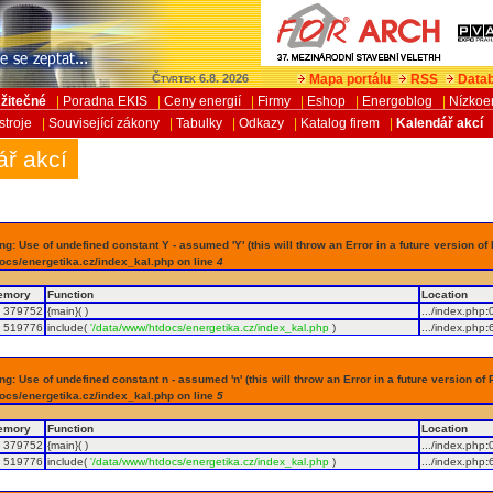
Mapa portálu
RSS
Datab
Čtvrtek 6.8. 2026
žitečné
|
Poradna EKIS
|
Ceny energií
|
Firmy
|
Eshop
|
Energoblog
|
Nízkoe
stroje
|
Související zákony
|
Tabulky
|
Odkazy
|
Katalog firem
|
Kalendář akcí
ář akcí
g: Use of undefined constant Y - assumed 'Y' (this will throw an Error in a future version of
ocs/energetika.cz/index_kal.php on line
4
emory
Function
Location
379752
{main}( )
.../index.php
:
519776
include(
'/data/www/htdocs/energetika.cz/index_kal.php
)
.../index.php
:
g: Use of undefined constant n - assumed 'n' (this will throw an Error in a future version of 
ocs/energetika.cz/index_kal.php on line
5
emory
Function
Location
379752
{main}( )
.../index.php
:
519776
include(
'/data/www/htdocs/energetika.cz/index_kal.php
)
.../index.php
: