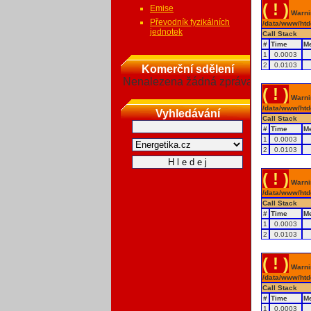
( ! )
Emise
Warnin
Převodník fyzikálních
/data/www/htd
jednotek
Call Stack
#
Time
M
1
0.0003
2
0.0103
Komerční sdělení
Nenalezena žádná zpráva
( ! )
Warnin
/data/www/htd
Vyhledávání
Call Stack
#
Time
M
1
0.0003
2
0.0103
( ! )
Warnin
/data/www/htd
Call Stack
#
Time
M
1
0.0003
2
0.0103
( ! )
Warnin
/data/www/htd
Call Stack
#
Time
M
1
0.0003