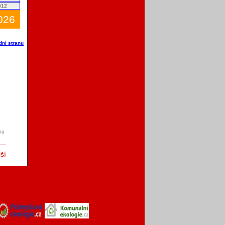
612
2026
dní stranu
29
ší