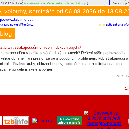
519776
include(
'/data/www/htdocs/energetika.cz/index_kal.php
)
.../index.php
:
, veletrhy, semináře od 06.08.2026 do 13.08.
tp://www.tzb-info.cz
.
na tuto sekci přátelům...
Zpět
Zpět na pře
blog
 zabránit strakapoudům v ničení lidských obydlí?
t strakapoudům v poškozování lidských staveb? Řešení výše popisovaného
 velice obtížné. To i přesto, že se s podobným problémem, kdy strakapoudi a
zní ničí dřevěné sruby, obložení budov, tepelné izolace, ale třeba i satelitní
áváme po celém světě a poměr ...
2005-11-
Dal