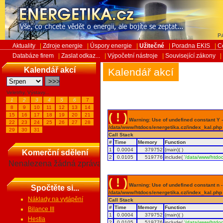
Pá
Aktuality
|
Zdroje energie
|
Úspory energie
|
Užitečné
|
Poradna EKIS
|
C
Databáze firem
|
Zaslat odkaz...
|
Výpočetní nástroje
|
Související zákony
|
Kalendář akcí
Kalendář akcí
Veletrhy, Výstavy...
1
2
3
4
5
6
7
8
9
10
11
12
13
14
( ! )
15
16
17
18
19
20
21
Warning: Use of undefined constant Y - 
22
23
24
25
26
27
28
/data/www/htdocs/energetika.cz/index_kal.php
29
30
31
Call Stack
#
Time
Memory
Function
1
0.0004
379752
{main}( )
Komerční sdělení
2
0.0105
519776
include(
'/data/www/htdoc
Nenalezena žádná zpráva
( ! )
Warning: Use of undefined constant n - a
Spočtěte si...
/data/www/htdocs/energetika.cz/index_kal.php
Náklady na vytápění
Call Stack
#
Time
Memory
Function
Bilance III
1
0.0004
379752
{main}( )
Hestia
2
0.0105
519776
include(
'/data/www/htdoc