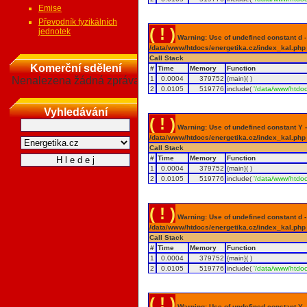
Emise
Převodník fyzikálních
( ! )
jednotek
Warning: Use of undefined constant d - a
/data/www/htdocs/energetika.cz/index_kal.php
Call Stack
Komerční sdělení
#
Time
Memory
Function
Nenalezena žádná zpráva
1
0.0004
379752
{main}( )
2
0.0105
519776
include(
'/data/www/htdoc
Vyhledávání
( ! )
Warning: Use of undefined constant Y - 
/data/www/htdocs/energetika.cz/index_kal.php
Call Stack
#
Time
Memory
Function
1
0.0004
379752
{main}( )
2
0.0105
519776
include(
'/data/www/htdoc
( ! )
Warning: Use of undefined constant d - a
/data/www/htdocs/energetika.cz/index_kal.php
Call Stack
#
Time
Memory
Function
1
0.0004
379752
{main}( )
2
0.0105
519776
include(
'/data/www/htdoc
( ! )
Warning: Use of undefined constant Y - 