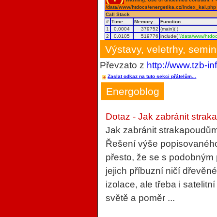
/data/www/htdocs/energetika.cz/index_kal.php
Call Stack
#
Time
Memory
Function
1
0.0004
379752
{main}( )
2
0.0105
519776
include(
'/data/www/htdoc
Výstavy, veletrhy, semi
Převzato z
http://www.tzb-in
Zaslat odkaz na tuto sekci přátelům...
Energoblog
Dotaz - Jak zabránit strak
Jak zabránit strakapoudům
Řešení výše popisovaného 
přesto, že se s podobným
jejich příbuzní ničí dřevěn
izolace, ale třeba i sateli
světě a poměr ...