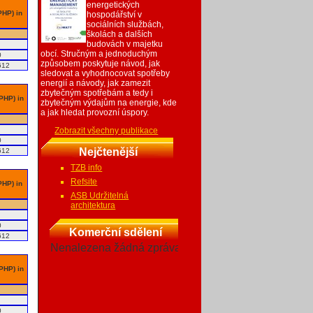
energetických
PHP) in
hospodářství v
sociálních službách,
školách a dalších
budovách v majetku
obcí. Stručným a jednoduchým
0
způsobem poskytuje návod, jak
612
sledovat a vyhodnocovat spotřeby
energií a návody, jak zamezit
zbytečným spotřebám a tedy i
 PHP) in
zbytečným výdajům na energie, kde
a jak hledat provozní úspory.
Zobrazit všechny publikace
0
Nejčtenější
612
TZB info
Refsite
PHP) in
ASB Udržitelná
architektura
0
Komerční sdělení
612
Nenalezena žádná zpráva
 PHP) in
0