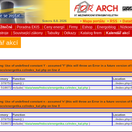
Mapa portálu
RSS
Datab
Sobota 8.8. 2026
žitečné
|
Poradna EKIS
|
Ceny energií
|
Firmy
|
Eshop
|
Energoblog
|
Nízkoe
stroje
|
Související zákony
|
Tabulky
|
Odkazy
|
Katalog firem
|
Kalendář akcí
ář akcí
g: Use of undefined constant Y - assumed 'Y' (this will throw an Error in a future version of
ocs/energetika.cz/index_kal.php on line
4
emory
Function
Location
379752
{main}( )
.../index.php
:
518672
include(
'/data/www/htdocs/energetika.cz/index_kal.php
)
.../index.php
:
g: Use of undefined constant n - assumed 'n' (this will throw an Error in a future version of 
ocs/energetika.cz/index_kal.php on line
5
emory
Function
Location
379752
{main}( )
.../index.php
:
518672
include(
'/data/www/htdocs/energetika.cz/index_kal.php
)
.../index.php
: