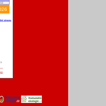
612
2026
dní stranu
29
ší