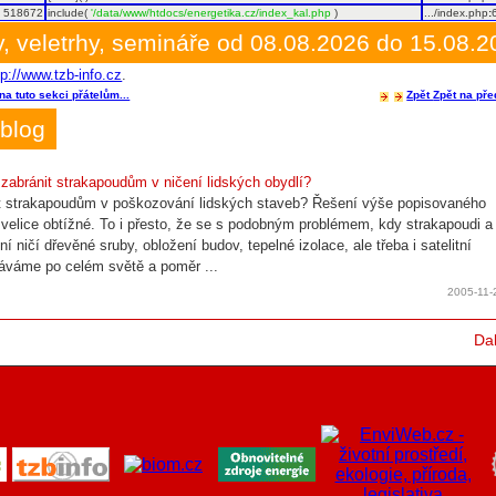
518672
include(
'/data/www/htdocs/energetika.cz/index_kal.php
)
.../index.php
:
, veletrhy, semináře od 08.08.2026 do 15.08.
tp://www.tzb-info.cz
.
na tuto sekci přátelům...
Zpět
Zpět na pře
blog
 zabránit strakapoudům v ničení lidských obydlí?
t strakapoudům v poškozování lidských staveb? Řešení výše popisovaného
 velice obtížné. To i přesto, že se s podobným problémem, kdy strakapoudi a
zní ničí dřevěné sruby, obložení budov, tepelné izolace, ale třeba i satelitní
áváme po celém světě a poměr ...
2005-11-
Dal