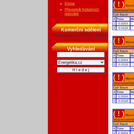
( ! )
Emise
Warnin
Převodník fyzikálních
/data/www/htd
jednotek
Call Stack
#
Time
M
1
0.0004
2
0.0118
Komerční sdělení
Nenalezena žádná zpráva
( ! )
Warnin
/data/www/htd
Vyhledávání
Call Stack
#
Time
M
1
0.0004
2
0.0118
( ! )
Warnin
/data/www/htd
Call Stack
#
Time
M
1
0.0004
2
0.0118
( ! )
Warnin
/data/www/htd
Call Stack
#
Time
M
1
0.0004