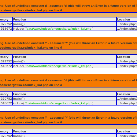
g: Use of undefined constant d - assumed 'd' (this will throw an Error in a future version of 
ocs/energetika.cz/index_kal.php on line
6
emory
Function
Location
379752
{main}( )
.../index.php
:
518672
include(
'/data/www/htdocs/energetika.cz/index_kal.php
)
.../index.php
:
g: Use of undefined constant Y - assumed 'Y' (this will throw an Error in a future version of
ocs/energetika.cz/index_kal.php on line
6
emory
Function
Location
379752
{main}( )
.../index.php
:
518672
include(
'/data/www/htdocs/energetika.cz/index_kal.php
)
.../index.php
:
g: Use of undefined constant d - assumed 'd' (this will throw an Error in a future version of 
ocs/energetika.cz/index_kal.php on line
8
emory
Function
Location
379752
{main}( )
.../index.php
:
518672
include(
'/data/www/htdocs/energetika.cz/index_kal.php
)
.../index.php
:
g: Use of undefined constant Y - assumed 'Y' (this will throw an Error in a future version of
ocs/energetika.cz/index_kal.php on line
8
emory
Function
Location
379752
{main}( )
.../index.php
: