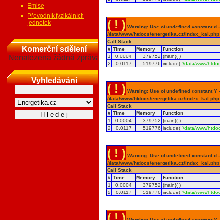
Emise
Převodník fyzikálních
( ! )
jednotek
Warning: Use of undefined constant d - a
/data/www/htdocs/energetika.cz/index_kal.php
Call Stack
Komerční sdělení
#
Time
Memory
Function
Nenalezena žádná zpráva
1
0.0004
379752
{main}( )
2
0.0117
519776
include(
'/data/www/htdoc
Vyhledávání
( ! )
Warning: Use of undefined constant Y - 
/data/www/htdocs/energetika.cz/index_kal.php
Call Stack
#
Time
Memory
Function
1
0.0004
379752
{main}( )
2
0.0117
519776
include(
'/data/www/htdoc
( ! )
Warning: Use of undefined constant d - a
/data/www/htdocs/energetika.cz/index_kal.php
Call Stack
#
Time
Memory
Function
1
0.0004
379752
{main}( )
2
0.0117
519776
include(
'/data/www/htdoc
( ! )
Warning: Use of undefined constant Y - 