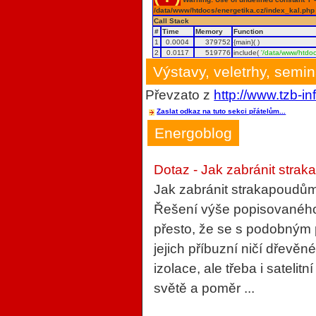
/data/www/htdocs/energetika.cz/index_kal.php
Call Stack
#
Time
Memory
Function
1
0.0004
379752
{main}( )
2
0.0117
519776
include(
'/data/www/htdoc
Výstavy, veletrhy, semi
Převzato z
http://www.tzb-in
Zaslat odkaz na tuto sekci přátelům...
Energoblog
Dotaz - Jak zabránit strak
Jak zabránit strakapoudům
Řešení výše popisovaného 
přesto, že se s podobným
jejich příbuzní ničí dřevěn
izolace, ale třeba i sateli
světě a poměr ...