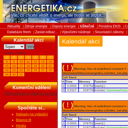
Sob
Aktuality
|
Zdroje energie
|
Úspory energie
|
Užitečné
|
Poradna EKIS
|
C
Databáze firem
|
Zaslat odkaz...
|
Výpočetní nástroje
|
Související zákony
|
Kalendář akcí
Kalendář akcí
Veletrhy, Výstavy...
1
2
3
4
5
6
7
8
9
10
11
12
13
14
( ! )
15
16
17
18
19
20
21
Warning: Use of undefined constant Y - 
22
23
24
25
26
27
28
/data/www/htdocs/energetika.cz/index_kal.php
29
30
31
Call Stack
#
Time
Memory
Function
1
0.0004
379752
{main}( )
Komerční sdělení
2
0.0117
519776
include(
'/data/www/htdoc
Nenalezena žádná zpráva
( ! )
Warning: Use of undefined constant n - a
Spočtěte si...
/data/www/htdocs/energetika.cz/index_kal.php
Náklady na vytápění
Call Stack
#
Time
Memory
Function
Bilance III
1
0.0004
379752
{main}( )
Hestia
2
0.0117
519776
include(
'/data/www/htdoc