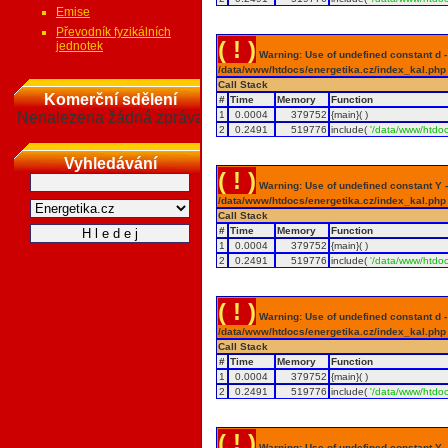
Emise
Převodník fyzikálních
( ! )
jednotek
Warning: Use of undefined constant d - a
/data/www/htdocs/energetika.cz/index_kal.php
Call Stack
Komerční sdělení
#
Time
Memory
Function
Nenalezena žádná zpráva
1
0.0004
379752
{main}( )
2
0.2491
519776
include(
'/data/www/htdoc
Vyhledávání
( ! )
Warning: Use of undefined constant Y - 
/data/www/htdocs/energetika.cz/index_kal.php
Call Stack
#
Time
Memory
Function
1
0.0004
379752
{main}( )
2
0.2491
519776
include(
'/data/www/htdoc
( ! )
Warning: Use of undefined constant d - a
/data/www/htdocs/energetika.cz/index_kal.php
Call Stack
#
Time
Memory
Function
1
0.0004
379752
{main}( )
2
0.2491
519776
include(
'/data/www/htdoc
( ! )
Warning: Use of undefined constant Y - 