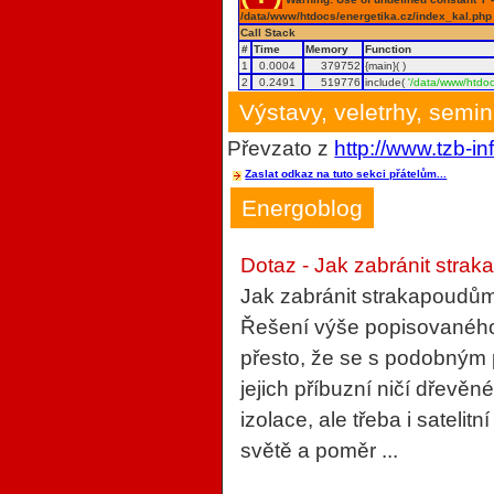
/data/www/htdocs/energetika.cz/index_kal.php
Call Stack
#
Time
Memory
Function
1
0.0004
379752
{main}( )
2
0.2491
519776
include(
'/data/www/htdoc
Výstavy, veletrhy, semi
Převzato z
http://www.tzb-in
Zaslat odkaz na tuto sekci přátelům...
Energoblog
Dotaz - Jak zabránit strak
Jak zabránit strakapoudům
Řešení výše popisovaného 
přesto, že se s podobným
jejich příbuzní ničí dřevěn
izolace, ale třeba i sateli
světě a poměr ...