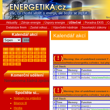
Ned
Aktuality
|
Zdroje energie
|
Úspory energie
|
Užitečné
|
Poradna EKIS
|
C
Databáze firem
|
Zaslat odkaz...
|
Výpočetní nástroje
|
Související zákony
|
Kalendář akcí
Kalendář akcí
Veletrhy, Výstavy...
1
2
3
4
5
6
7
8
9
10
11
12
13
14
( ! )
15
16
17
18
19
20
21
Warning: Use of undefined constant Y - 
22
23
24
25
26
27
28
/data/www/htdocs/energetika.cz/index_kal.php
29
30
31
Call Stack
#
Time
Memory
Function
1
0.0004
379752
{main}( )
Komerční sdělení
2
0.2491
519776
include(
'/data/www/htdoc
Nenalezena žádná zpráva
( ! )
Warning: Use of undefined constant n - a
Spočtěte si...
/data/www/htdocs/energetika.cz/index_kal.php
Náklady na vytápění
Call Stack
#
Time
Memory
Function
Bilance III
1
0.0004
379752
{main}( )
Hestia
2
0.2491
519776
include(
'/data/www/htdoc