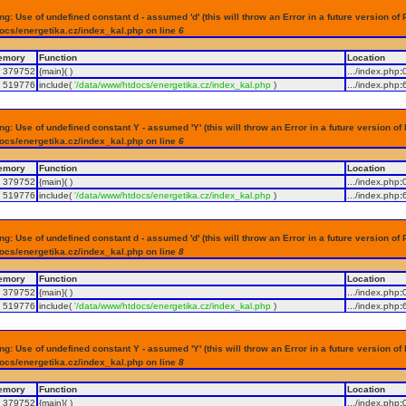
g: Use of undefined constant d - assumed 'd' (this will throw an Error in a future version of 
ocs/energetika.cz/index_kal.php on line
6
emory
Function
Location
379752
{main}( )
.../index.php
:
519776
include(
'/data/www/htdocs/energetika.cz/index_kal.php
)
.../index.php
:
g: Use of undefined constant Y - assumed 'Y' (this will throw an Error in a future version of
ocs/energetika.cz/index_kal.php on line
6
emory
Function
Location
379752
{main}( )
.../index.php
:
519776
include(
'/data/www/htdocs/energetika.cz/index_kal.php
)
.../index.php
:
g: Use of undefined constant d - assumed 'd' (this will throw an Error in a future version of 
ocs/energetika.cz/index_kal.php on line
8
emory
Function
Location
379752
{main}( )
.../index.php
:
519776
include(
'/data/www/htdocs/energetika.cz/index_kal.php
)
.../index.php
:
g: Use of undefined constant Y - assumed 'Y' (this will throw an Error in a future version of
ocs/energetika.cz/index_kal.php on line
8
emory
Function
Location
379752
{main}( )
.../index.php
: