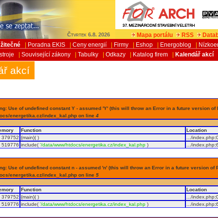
Mapa portálu
RSS
Datab
Čtvrtek 6.8. 2026
žitečné
|
Poradna EKIS
|
Ceny energií
|
Firmy
|
Eshop
|
Energoblog
|
Nízkoe
stroje
|
Související zákony
|
Tabulky
|
Odkazy
|
Katalog firem
|
Kalendář akcí
ář akcí
g: Use of undefined constant Y - assumed 'Y' (this will throw an Error in a future version of
ocs/energetika.cz/index_kal.php on line
4
emory
Function
Location
379752
{main}( )
.../index.php
:
519776
include(
'/data/www/htdocs/energetika.cz/index_kal.php
)
.../index.php
:
g: Use of undefined constant n - assumed 'n' (this will throw an Error in a future version of 
ocs/energetika.cz/index_kal.php on line
5
emory
Function
Location
379752
{main}( )
.../index.php
:
519776
include(
'/data/www/htdocs/energetika.cz/index_kal.php
)
.../index.php
: