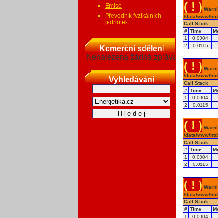
( ! )
Emise
Warnin
Převodník fyzikálních
/data/www/htd
jednotek
Call Stack
#
Time
M
1
0.0004
2
0.0115
Komerční sdělení
Nenalezena žádná zpráva
( ! )
Warnin
/data/www/htd
Vyhledávání
Call Stack
#
Time
M
1
0.0004
2
0.0115
( ! )
Warnin
/data/www/htd
Call Stack
#
Time
M
1
0.0004
2
0.0115
( ! )
Warnin
/data/www/htd
Call Stack
#
Time
M
1
0.0004