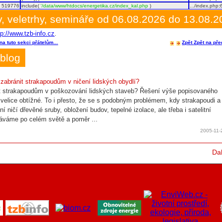
519776
include(
'/data/www/htdocs/energetika.cz/index_kal.php
)
.../index.php
:
, veletrhy, semináře od 06.08.2026 do 13.08.
tp://www.tzb-info.cz
.
na tuto sekci přátelům...
Zpět
Zpět na pře
blog
 zabránit strakapoudům v ničení lidských obydlí?
t strakapoudům v poškozování lidských staveb? Řešení výše popisovaného
 velice obtížné. To i přesto, že se s podobným problémem, kdy strakapoudi a
zní ničí dřevěné sruby, obložení budov, tepelné izolace, ale třeba i satelitní
áváme po celém světě a poměr ...
2005-11-
Dal