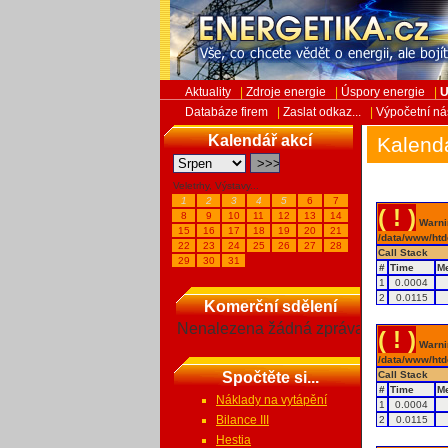
Aktuality
|
Zdroje energie
|
Úspory energie
|
U
Databáze firem
|
Zaslat odkaz...
|
Výpočetní ná
Kalendář akcí
Kalend
Veletrhy, Výstavy...
1
2
3
4
5
6
7
( ! )
8
9
10
11
12
13
14
Warnin
15
16
17
18
19
20
21
/data/www/htd
22
23
24
25
26
27
28
Call Stack
29
30
31
#
Time
M
1
0.0004
2
0.0115
Komerční sdělení
Nenalezena žádná zpráva
( ! )
Warnin
/data/www/htd
Spočtěte si...
Call Stack
#
Time
M
Náklady na vytápění
1
0.0004
Bilance III
2
0.0115
Hestia