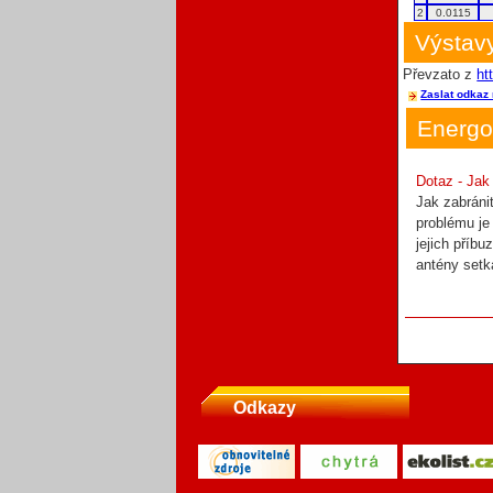
2
0.0115
Výstavy
Převzato z
ht
Zaslat odkaz 
Energo
Dotaz - Jak
Jak zabráni
problému je
jejich příbu
antény setk
Odkazy