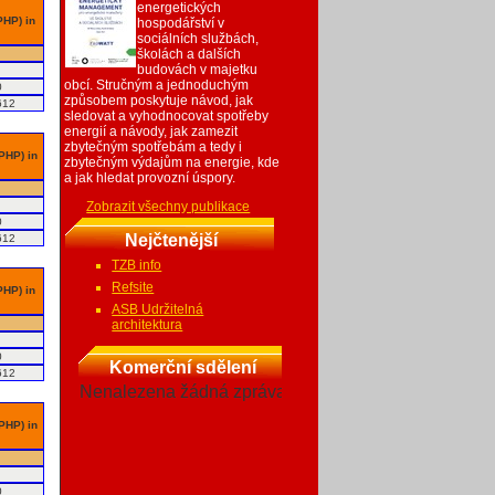
energetických
PHP) in
hospodářství v
sociálních službách,
školách a dalších
budovách v majetku
obcí. Stručným a jednoduchým
0
způsobem poskytuje návod, jak
612
sledovat a vyhodnocovat spotřeby
energií a návody, jak zamezit
zbytečným spotřebám a tedy i
 PHP) in
zbytečným výdajům na energie, kde
a jak hledat provozní úspory.
Zobrazit všechny publikace
0
Nejčtenější
612
TZB info
Refsite
PHP) in
ASB Udržitelná
architektura
0
Komerční sdělení
612
Nenalezena žádná zpráva
 PHP) in
0