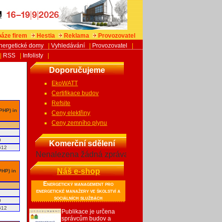
áze firem
Hestia
Reklama
Provozovatel
nergetické domy
|
Vyhledávání
|
Provozovatel
|
|
RSS
|
Infolisty
|
Doporučujeme
EkoWATT
Certifikace budov
Refsite
 PHP) in
Ceny elektřiny
Ceny zemního plynu
0
Komerční sdělení
612
Nenalezena žádná zpráva
Náš e-shop
PHP) in
Energetický management pro
energetické manažery ve školství a
sociálních službách
0
612
Publikace je určena
správcům budov a