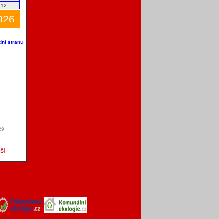
612
2026
dní stranu
29
ší