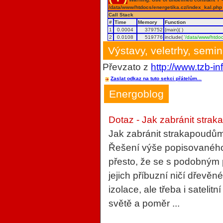
/data/www/htdocs/energetika.cz/index_kal.php
Call Stack
#
Time
Memory
Function
1
0.0004
379752
{main}( )
2
0.0108
519776
include(
'/data/www/htdoc
Výstavy, veletrhy, semi
Převzato z
http://www.tzb-in
Zaslat odkaz na tuto sekci přátelům...
Energoblog
Dotaz - Jak zabránit strak
Jak zabránit strakapoudům
Řešení výše popisovaného 
přesto, že se s podobným
jejich příbuzní ničí dřevěn
izolace, ale třeba i sateli
světě a poměr ...