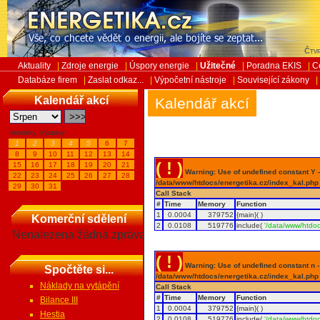
Čtvr
Aktuality
|
Zdroje energie
|
Úspory energie
|
Užitečné
|
Poradna EKIS
|
C
Databáze firem
|
Zaslat odkaz...
|
Výpočetní nástroje
|
Související zákony
|
Kalendář akcí
Kalendář akcí
Veletrhy, Výstavy...
1
2
3
4
5
6
7
8
9
10
11
12
13
14
( ! )
15
16
17
18
19
20
21
Warning: Use of undefined constant Y - 
22
23
24
25
26
27
28
/data/www/htdocs/energetika.cz/index_kal.php
29
30
31
Call Stack
#
Time
Memory
Function
1
0.0004
379752
{main}( )
Komerční sdělení
2
0.0108
519776
include(
'/data/www/htdoc
Nenalezena žádná zpráva
( ! )
Warning: Use of undefined constant n - a
Spočtěte si...
/data/www/htdocs/energetika.cz/index_kal.php
Náklady na vytápění
Call Stack
#
Time
Memory
Function
Bilance III
1
0.0004
379752
{main}( )
Hestia
2
0.0108
519776
include(
'/data/www/htdoc