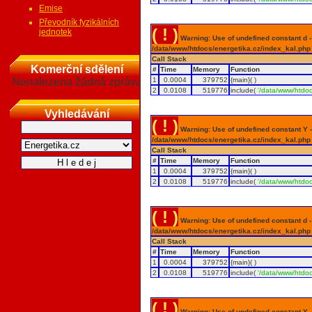
Emise
Převodník fyzikálních
( ! )
jednotek
Warning: Use of undefined constant d - a
/data/www/htdocs/energetika.cz/index_kal.php
Call Stack
Komerční sdělení
#
Time
Memory
Function
Nenalezena žádná zpráva
1
0.0004
379752
{main}( )
2
0.0108
519776
include(
'/data/www/htdoc
Vyhledávání
( ! )
Warning: Use of undefined constant Y - 
/data/www/htdocs/energetika.cz/index_kal.php
Call Stack
#
Time
Memory
Function
1
0.0004
379752
{main}( )
2
0.0108
519776
include(
'/data/www/htdoc
( ! )
Warning: Use of undefined constant d - a
/data/www/htdocs/energetika.cz/index_kal.php
Call Stack
#
Time
Memory
Function
1
0.0004
379752
{main}( )
2
0.0108
519776
include(
'/data/www/htdoc
( ! )
Warning: Use of undefined constant Y - 