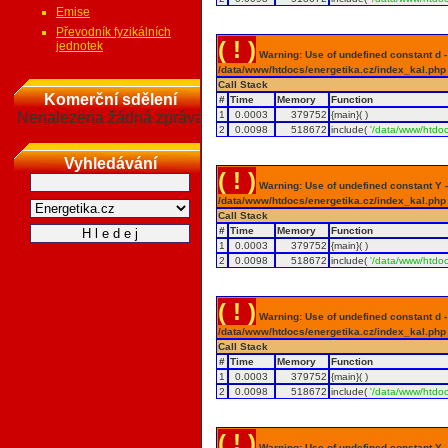
Emise
Převodník fyzikálních
( ! )
jednotek
Warning: Use of undefined constant d - a
/data/www/htdocs/energetika.cz/index_kal.php
Call Stack
Komerční sdělení
#
Time
Memory
Function
Nenalezena žádná zpráva
1
0.0003
379752
{main}( )
2
0.0098
518672
include(
'/data/www/htdoc
Vyhledávání
( ! )
Warning: Use of undefined constant Y - 
/data/www/htdocs/energetika.cz/index_kal.php
Call Stack
#
Time
Memory
Function
1
0.0003
379752
{main}( )
2
0.0098
518672
include(
'/data/www/htdoc
( ! )
Warning: Use of undefined constant d - a
/data/www/htdocs/energetika.cz/index_kal.php
Call Stack
#
Time
Memory
Function
1
0.0003
379752
{main}( )
2
0.0098
518672
include(
'/data/www/htdoc
( ! )
Warning: Use of undefined constant Y - 