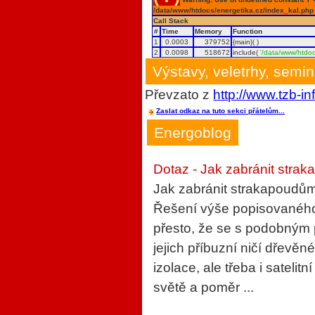
/data/www/htdocs/energetika.cz/index_kal.php
Call Stack
#
Time
Memory
Function
1
0.0003
379752
{main}( )
2
0.0098
518672
include(
'/data/www/htdoc
Výstavy, veletrhy, semi
Převzato z
http://www.tzb-in
Zaslat odkaz na tuto sekci přátelům...
Energoblog
Dotaz - Jak zabránit strak
Jak zabránit strakapoudům
Řešení výše popisovaného 
přesto, že se s podobným
jejich příbuzní ničí dřevěn
izolace, ale třeba i sateli
světě a poměr ...