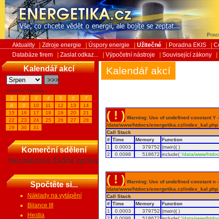
Pond
Aktuality
|
Zdroje energie
|
Úspory energie
|
Užitečné
|
Poradna EKIS
|
C
Databáze firem
|
Zaslat odkaz...
|
Výpočetní nástroje
|
Související zákony
|
Kalendář akcí
Kalendář akcí
Veletrhy, Výstavy...
1
2
3
4
5
6
7
8
9
10
11
12
13
14
( ! )
15
16
17
18
19
20
21
Warning: Use of undefined constant Y - 
22
23
24
25
26
27
28
/data/www/htdocs/energetika.cz/index_kal.php
29
30
31
Call Stack
#
Time
Memory
Function
1
0.0003
379752
{main}( )
Komerční sdělení
2
0.0098
518672
include(
'/data/www/htdoc
Nenalezena žádná zpráva
( ! )
Warning: Use of undefined constant n - a
Spočtěte si...
/data/www/htdocs/energetika.cz/index_kal.php
Náklady na vytápění
Call Stack
#
Time
Memory
Function
Bilance III
1
0.0003
379752
{main}( )
Hestia
2
0.0098
518672
include(
'/data/www/htdoc