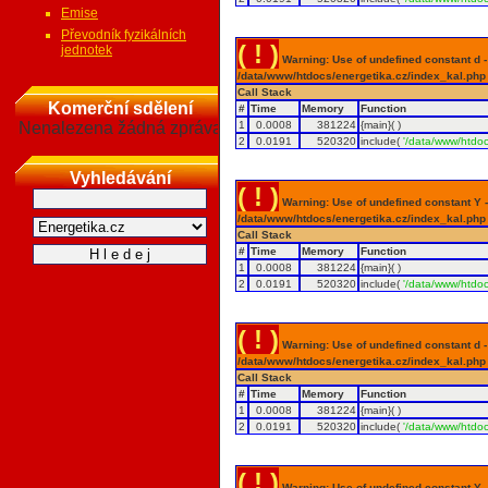
Emise
Převodník fyzikálních
( ! )
jednotek
Warning: Use of undefined constant d - a
/data/www/htdocs/energetika.cz/index_kal.php
Call Stack
Komerční sdělení
#
Time
Memory
Function
Nenalezena žádná zpráva
1
0.0008
381224
{main}( )
2
0.0191
520320
include(
'/data/www/htdoc
Vyhledávání
( ! )
Warning: Use of undefined constant Y - 
/data/www/htdocs/energetika.cz/index_kal.php
Call Stack
#
Time
Memory
Function
1
0.0008
381224
{main}( )
2
0.0191
520320
include(
'/data/www/htdoc
( ! )
Warning: Use of undefined constant d - a
/data/www/htdocs/energetika.cz/index_kal.php
Call Stack
#
Time
Memory
Function
1
0.0008
381224
{main}( )
2
0.0191
520320
include(
'/data/www/htdoc
( ! )
Warning: Use of undefined constant Y - 