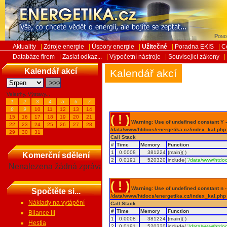
Pond
Aktuality
|
Zdroje energie
|
Úspory energie
|
Užitečné
|
Poradna EKIS
|
C
Databáze firem
|
Zaslat odkaz...
|
Výpočetní nástroje
|
Související zákony
|
Kalendář akcí
Kalendář akcí
Veletrhy, Výstavy...
1
2
3
4
5
6
7
8
9
10
11
12
13
14
( ! )
15
16
17
18
19
20
21
Warning: Use of undefined constant Y - 
22
23
24
25
26
27
28
/data/www/htdocs/energetika.cz/index_kal.php
29
30
31
Call Stack
#
Time
Memory
Function
1
0.0008
381224
{main}( )
Komerční sdělení
2
0.0191
520320
include(
'/data/www/htdoc
Nenalezena žádná zpráva
( ! )
Warning: Use of undefined constant n - a
Spočtěte si...
/data/www/htdocs/energetika.cz/index_kal.php
Náklady na vytápění
Call Stack
#
Time
Memory
Function
Bilance III
1
0.0008
381224
{main}( )
Hestia
2
0.0191
520320
include(
'/data/www/htdoc