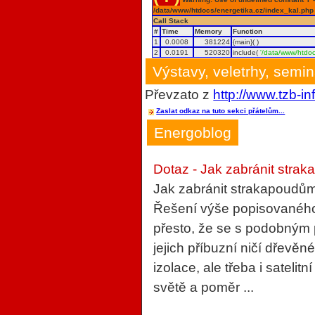
/data/www/htdocs/energetika.cz/index_kal.php
Call Stack
#
Time
Memory
Function
1
0.0008
381224
{main}( )
2
0.0191
520320
include(
'/data/www/htdoc
Výstavy, veletrhy, semi
Převzato z
http://www.tzb-in
Zaslat odkaz na tuto sekci přátelům...
Energoblog
Dotaz - Jak zabránit strak
Jak zabránit strakapoudům
Řešení výše popisovaného 
přesto, že se s podobným
jejich příbuzní ničí dřevěn
izolace, ale třeba i sateli
světě a poměr ...