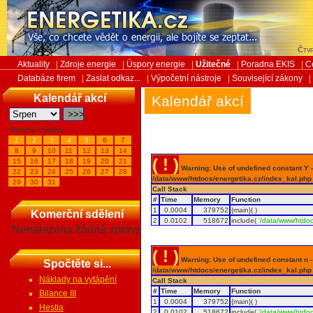
Čtvr
Aktuality
|
Zdroje energie
|
Úspory energie
|
Užitečné
|
Poradna EKIS
|
C
Databáze firem
|
Zaslat odkaz...
|
Výpočetní nástroje
|
Související zákony
|
Kalendář akcí
Kalendář akcí
Veletrhy, Výstavy...
1
2
3
4
5
6
7
8
9
10
11
12
13
14
( ! )
15
16
17
18
19
20
21
Warning: Use of undefined constant Y - 
22
23
24
25
26
27
28
/data/www/htdocs/energetika.cz/index_kal.php
29
30
31
Call Stack
#
Time
Memory
Function
1
0.0004
379752
{main}( )
Komerční sdělení
2
0.0102
518672
include(
'/data/www/htdoc
Nenalezena žádná zpráva
( ! )
Warning: Use of undefined constant n - a
Spočtěte si...
/data/www/htdocs/energetika.cz/index_kal.php
Náklady na vytápění
Call Stack
#
Time
Memory
Function
Bilance III
1
0.0004
379752
{main}( )
Hestia
2
0.0102
518672
include(
'/data/www/htdoc