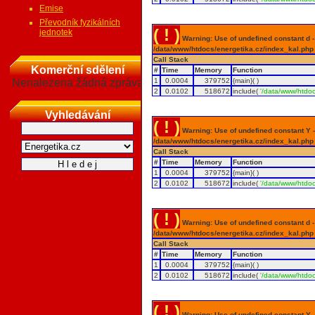
Emise
Převodník fyzikálních
( ! )
jednotek
Warning: Use of undefined constant d - a
/data/www/htdocs/energetika.cz/index_kal.php
Call Stack
Komerční sdělení
#
Time
Memory
Function
Nenalezena žádná zpráva
1
0.0004
379752
{main}( )
2
0.0102
518672
include(
'/data/www/htdoc
Vyhledávání
( ! )
Warning: Use of undefined constant Y - 
/data/www/htdocs/energetika.cz/index_kal.php
Call Stack
#
Time
Memory
Function
1
0.0004
379752
{main}( )
2
0.0102
518672
include(
'/data/www/htdoc
( ! )
Warning: Use of undefined constant d - a
/data/www/htdocs/energetika.cz/index_kal.php
Call Stack
#
Time
Memory
Function
1
0.0004
379752
{main}( )
2
0.0102
518672
include(
'/data/www/htdoc
( ! )
Warning: Use of undefined constant Y - 