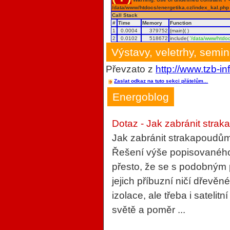
/data/www/htdocs/energetika.cz/index_kal.php
Call Stack
#
Time
Memory
Function
1
0.0004
379752
{main}( )
2
0.0102
518672
include(
'/data/www/htdoc
Výstavy, veletrhy, semi
Převzato z
http://www.tzb-in
Zaslat odkaz na tuto sekci přátelům...
Energoblog
Dotaz - Jak zabránit strak
Jak zabránit strakapoudům
Řešení výše popisovaného 
přesto, že se s podobným
jejich příbuzní ničí dřevěn
izolace, ale třeba i sateli
světě a poměr ...