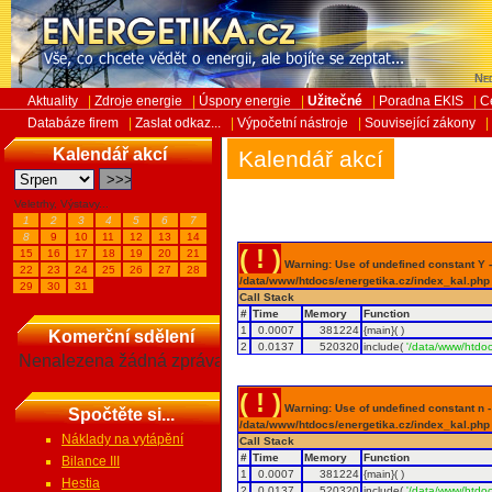
Ned
Aktuality
|
Zdroje energie
|
Úspory energie
|
Užitečné
|
Poradna EKIS
|
C
Databáze firem
|
Zaslat odkaz...
|
Výpočetní nástroje
|
Související zákony
|
Kalendář akcí
Kalendář akcí
Veletrhy, Výstavy...
1
2
3
4
5
6
7
8
9
10
11
12
13
14
( ! )
15
16
17
18
19
20
21
Warning: Use of undefined constant Y - 
22
23
24
25
26
27
28
/data/www/htdocs/energetika.cz/index_kal.php
29
30
31
Call Stack
#
Time
Memory
Function
1
0.0007
381224
{main}( )
Komerční sdělení
2
0.0137
520320
include(
'/data/www/htdoc
Nenalezena žádná zpráva
( ! )
Warning: Use of undefined constant n - a
Spočtěte si...
/data/www/htdocs/energetika.cz/index_kal.php
Náklady na vytápění
Call Stack
#
Time
Memory
Function
Bilance III
1
0.0007
381224
{main}( )
Hestia
2
0.0137
520320
include(
'/data/www/htdoc