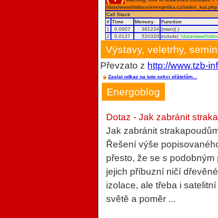
/data/www/htdocs/energetika.cz/index_kal.php
Call Stack
#
Time
Memory
Function
1
0.0007
381224
{main}( )
2
0.0137
520320
include(
'/data/www/htdoc
Výstavy, veletrhy, semi
Převzato z
http://www.tzb-in
Zaslat odkaz na tuto sekci přátelům...
Energoblog
Dotaz - Jak zabránit strak
Jak zabránit strakapoudům
Řešení výše popisovaného 
přesto, že se s podobným
jejich příbuzní ničí dřevěn
izolace, ale třeba i sateli
světě a poměr ...