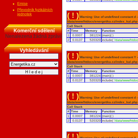
Emise
Převodník fyzikálních
( ! )
jednotek
Warning: Use of undefined constant d - a
/data/www/htdocs/energetika.cz/index_kal.php
Call Stack
Komerční sdělení
#
Time
Memory
Function
Nenalezena žádná zpráva
1
0.0007
381224
{main}( )
2
0.0137
520320
include(
'/data/www/htdoc
Vyhledávání
( ! )
Warning: Use of undefined constant Y - 
/data/www/htdocs/energetika.cz/index_kal.php
Call Stack
#
Time
Memory
Function
1
0.0007
381224
{main}( )
2
0.0137
520320
include(
'/data/www/htdoc
( ! )
Warning: Use of undefined constant d - a
/data/www/htdocs/energetika.cz/index_kal.php
Call Stack
#
Time
Memory
Function
1
0.0007
381224
{main}( )
2
0.0137
520320
include(
'/data/www/htdoc
( ! )
Warning: Use of undefined constant Y - 