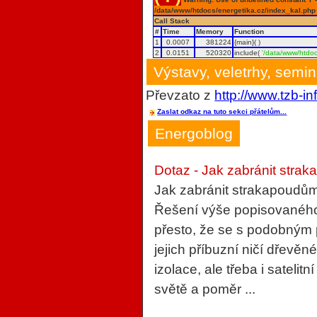
/data/www/htdocs/energetika.cz/index_kal.php
Call Stack
#
Time
Memory
Function
1
0.0007
381224
{main}( )
2
0.0151
520320
include(
'/data/www/htdoc
Výstavy, veletrhy, semi
Převzato z
http://www.tzb-in
Zaslat odkaz na tuto sekci přátelům...
Energoblog
Dotaz - Jak zabránit strak
Jak zabránit strakapoudům
Řešení výše popisovaného 
přesto, že se s podobným
jejich příbuzní ničí dřevěn
izolace, ale třeba i sateli
světě a poměr ...