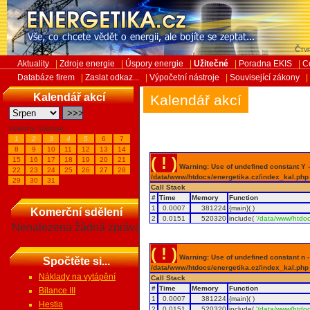
Čtvr
Aktuality
|
Zdroje energie
|
Úspory energie
|
Užitečné
|
Poradna EKIS
|
C
Databáze firem
|
Zaslat odkaz...
|
Výpočetní nástroje
|
Související zákony
|
Kalendář akcí
Kalendář akcí
Veletrhy, Výstavy...
1
2
3
4
5
6
7
8
9
10
11
12
13
14
( ! )
15
16
17
18
19
20
21
Warning: Use of undefined constant Y - 
22
23
24
25
26
27
28
/data/www/htdocs/energetika.cz/index_kal.php
29
30
31
Call Stack
#
Time
Memory
Function
1
0.0007
381224
{main}( )
Komerční sdělení
2
0.0151
520320
include(
'/data/www/htdoc
Nenalezena žádná zpráva
( ! )
Warning: Use of undefined constant n - a
Spočtěte si...
/data/www/htdocs/energetika.cz/index_kal.php
Náklady na vytápění
Call Stack
#
Time
Memory
Function
Bilance III
1
0.0007
381224
{main}( )
Hestia
2
0.0151
520320
include(
'/data/www/htdoc