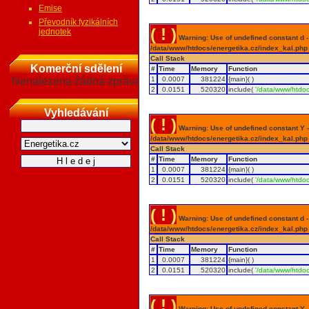
Emise
Převodník fyzikálních
( ! )
jednotek
Warning: Use of undefined constant d - a
/data/www/htdocs/energetika.cz/index_kal.php
Call Stack
Komerční sdělení
#
Time
Memory
Function
Nenalezena žádná zpráva
1
0.0007
381224
{main}( )
2
0.0151
520320
include(
'/data/www/htdoc
Vyhledávání
( ! )
Warning: Use of undefined constant Y - 
/data/www/htdocs/energetika.cz/index_kal.php
Call Stack
#
Time
Memory
Function
1
0.0007
381224
{main}( )
2
0.0151
520320
include(
'/data/www/htdoc
( ! )
Warning: Use of undefined constant d - a
/data/www/htdocs/energetika.cz/index_kal.php
Call Stack
#
Time
Memory
Function
1
0.0007
381224
{main}( )
2
0.0151
520320
include(
'/data/www/htdoc
( ! )
Warning: Use of undefined constant Y - 