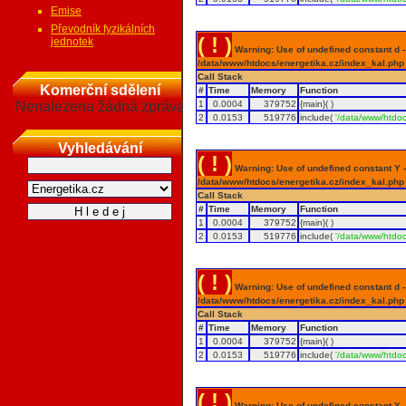
Emise
Převodník fyzikálních
( ! )
jednotek
Warning: Use of undefined constant d - a
/data/www/htdocs/energetika.cz/index_kal.php
Call Stack
Komerční sdělení
#
Time
Memory
Function
Nenalezena žádná zpráva
1
0.0004
379752
{main}( )
2
0.0153
519776
include(
'/data/www/htdoc
Vyhledávání
( ! )
Warning: Use of undefined constant Y - 
/data/www/htdocs/energetika.cz/index_kal.php
Call Stack
#
Time
Memory
Function
1
0.0004
379752
{main}( )
2
0.0153
519776
include(
'/data/www/htdoc
( ! )
Warning: Use of undefined constant d - a
/data/www/htdocs/energetika.cz/index_kal.php
Call Stack
#
Time
Memory
Function
1
0.0004
379752
{main}( )
2
0.0153
519776
include(
'/data/www/htdoc
( ! )
Warning: Use of undefined constant Y - 