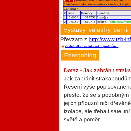
/data/www/htdocs/energetika.cz/index_kal.php
Call Stack
#
Time
Memory
Function
1
0.0004
379752
{main}( )
2
0.0153
519776
include(
'/data/www/htdoc
Výstavy, veletrhy, semi
Převzato z
http://www.tzb-in
Zaslat odkaz na tuto sekci přátelům...
Energoblog
Dotaz - Jak zabránit strak
Jak zabránit strakapoudům
Řešení výše popisovaného 
přesto, že se s podobným
jejich příbuzní ničí dřevěn
izolace, ale třeba i sateli
světě a poměr ...