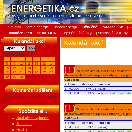
Sob
Aktuality
|
Zdroje energie
|
Úspory energie
|
Užitečné
|
Poradna EKIS
|
C
Databáze firem
|
Zaslat odkaz...
|
Výpočetní nástroje
|
Související zákony
|
Kalendář akcí
Kalendář akcí
Veletrhy, Výstavy...
1
2
3
4
5
6
7
8
9
10
11
12
13
14
( ! )
15
16
17
18
19
20
21
Warning: Use of undefined constant Y - 
22
23
24
25
26
27
28
/data/www/htdocs/energetika.cz/index_kal.php
29
30
31
Call Stack
#
Time
Memory
Function
1
0.0004
379752
{main}( )
Komerční sdělení
2
0.0153
519776
include(
'/data/www/htdoc
Nenalezena žádná zpráva
( ! )
Warning: Use of undefined constant n - a
Spočtěte si...
/data/www/htdocs/energetika.cz/index_kal.php
Náklady na vytápění
Call Stack
#
Time
Memory
Function
Bilance III
1
0.0004
379752
{main}( )
Hestia
2
0.0153
519776
include(
'/data/www/htdoc