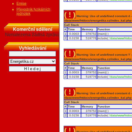
Emise
Převodník fyzikálních
( ! )
jednotek
Warning: Use of undefined constant d - a
/data/www/htdocs/energetika.cz/index_kal.php
Call Stack
Komerční sdělení
#
Time
Memory
Function
Nenalezena žádná zpráva
1
0.0003
379752
{main}( )
2
0.0158
519776
include(
'/data/www/htdoc
Vyhledávání
( ! )
Warning: Use of undefined constant Y - 
/data/www/htdocs/energetika.cz/index_kal.php
Call Stack
#
Time
Memory
Function
1
0.0003
379752
{main}( )
2
0.0158
519776
include(
'/data/www/htdoc
( ! )
Warning: Use of undefined constant d - a
/data/www/htdocs/energetika.cz/index_kal.php
Call Stack
#
Time
Memory
Function
1
0.0003
379752
{main}( )
2
0.0158
519776
include(
'/data/www/htdoc
( ! )
Warning: Use of undefined constant Y - 