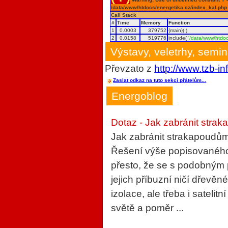
/data/www/htdocs/energetika.cz/index_kal.php
Call Stack
#
Time
Memory
Function
1
0.0003
379752
{main}( )
2
0.0158
519776
include(
'/data/www/htdoc
Výstavy, veletrhy, semi
Převzato z
http://www.tzb-in
Zaslat odkaz na tuto sekci přátelům...
Energoblog
Dotaz - Jak zabránit strak
Jak zabránit strakapoudům
Řešení výše popisovaného 
přesto, že se s podobným
jejich příbuzní ničí dřevěn
izolace, ale třeba i sateli
světě a poměr ...