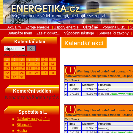
Čtvr
Aktuality
|
Zdroje energie
|
Úspory energie
|
Užitečné
|
Poradna EKIS
|
C
Databáze firem
|
Zaslat odkaz...
|
Výpočetní nástroje
|
Související zákony
|
Kalendář akcí
Kalendář akcí
Veletrhy, Výstavy...
1
2
3
4
5
6
7
8
9
10
11
12
13
14
( ! )
15
16
17
18
19
20
21
Warning: Use of undefined constant Y - 
22
23
24
25
26
27
28
/data/www/htdocs/energetika.cz/index_kal.php
29
30
31
Call Stack
#
Time
Memory
Function
1
0.0003
379752
{main}( )
Komerční sdělení
2
0.0158
519776
include(
'/data/www/htdoc
Nenalezena žádná zpráva
( ! )
Warning: Use of undefined constant n - a
Spočtěte si...
/data/www/htdocs/energetika.cz/index_kal.php
Náklady na vytápění
Call Stack
#
Time
Memory
Function
Bilance III
1
0.0003
379752
{main}( )
Hestia
2
0.0158
519776
include(
'/data/www/htdoc