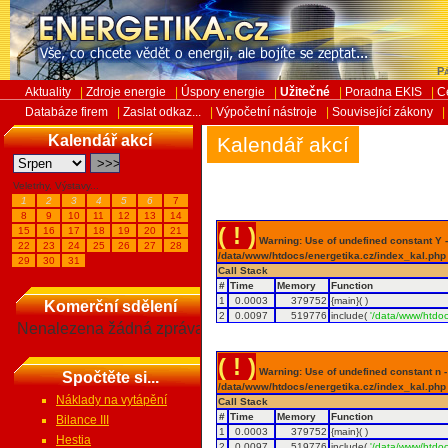
Pá
Aktuality
|
Zdroje energie
|
Úspory energie
|
Užitečné
|
Poradna EKIS
|
C
Databáze firem
|
Zaslat odkaz...
|
Výpočetní nástroje
|
Související zákony
|
Kalendář akcí
Kalendář akcí
Veletrhy, Výstavy...
1
2
3
4
5
6
7
8
9
10
11
12
13
14
( ! )
15
16
17
18
19
20
21
Warning: Use of undefined constant Y - 
22
23
24
25
26
27
28
/data/www/htdocs/energetika.cz/index_kal.php
29
30
31
Call Stack
#
Time
Memory
Function
1
0.0003
379752
{main}( )
Komerční sdělení
2
0.0097
519776
include(
'/data/www/htdoc
Nenalezena žádná zpráva
( ! )
Warning: Use of undefined constant n - a
Spočtěte si...
/data/www/htdocs/energetika.cz/index_kal.php
Náklady na vytápění
Call Stack
#
Time
Memory
Function
Bilance III
1
0.0003
379752
{main}( )
Hestia
2
0.0097
519776
include(
'/data/www/htdoc