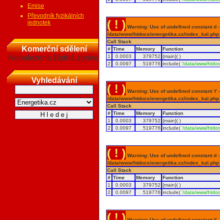
Emise
Převodník fyzikálních
( ! )
jednotek
Warning: Use of undefined constant d - a
/data/www/htdocs/energetika.cz/index_kal.php
Call Stack
Komerční sdělení
#
Time
Memory
Function
Nenalezena žádná zpráva
1
0.0003
379752
{main}( )
2
0.0097
519776
include(
'/data/www/htdoc
Vyhledávání
( ! )
Warning: Use of undefined constant Y - 
/data/www/htdocs/energetika.cz/index_kal.php
Call Stack
#
Time
Memory
Function
1
0.0003
379752
{main}( )
2
0.0097
519776
include(
'/data/www/htdoc
( ! )
Warning: Use of undefined constant d - a
/data/www/htdocs/energetika.cz/index_kal.php
Call Stack
#
Time
Memory
Function
1
0.0003
379752
{main}( )
2
0.0097
519776
include(
'/data/www/htdoc
( ! )
Warning: Use of undefined constant Y - 