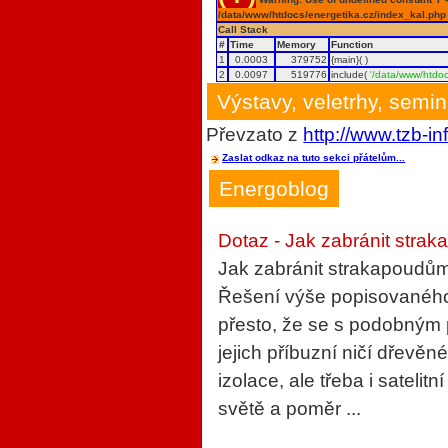
/data/www/htdocs/energetika.cz/index_kal.php
Call Stack
#
Time
Memory
Function
1
0.0003
379752
{main}( )
2
0.0097
519776
include(
'/data/www/htdoc
Výstavy, veletrhy, semi
Převzato z
http://www.tzb-in
Zaslat odkaz na tuto sekci přátelům...
Energoblog
Dotaz - Jak zabránit strak
Jak zabránit strakapoudům
Řešení výše popisovaného 
přesto, že se s podobným
jejich příbuzní ničí dřevěn
izolace, ale třeba i sateli
světě a poměr ...