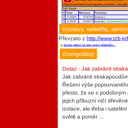
/data/www/htdocs/energetika.cz/index_kal.php
Call Stack
#
Time
Memory
Function
1
0.0005
379752
{main}( )
2
0.0637
518672
include(
'/data/www/htdoc
Výstavy, veletrhy, semi
Převzato z
http://www.tzb-in
Zaslat odkaz na tuto sekci přátelům...
Energoblog
Dotaz - Jak zabránit strak
Jak zabránit strakapoudům
Řešení výše popisovaného 
přesto, že se s podobným
jejich příbuzní ničí dřevěn
izolace, ale třeba i sateli
světě a poměr ...