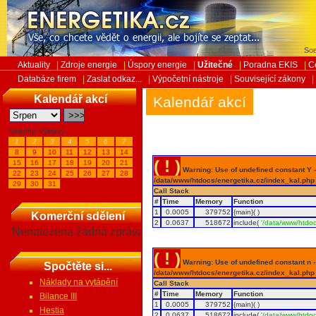
Sob
Aktuality
|
Zdroje energie
|
Úspory energie
|
Užitečné
|
Poradna EKIS
|
C
Databáze firem
|
Zaslat odkaz...
|
Výpočetní nástroje
|
Související zákony
|
Kalendář akcí
Kalendář akcí
Veletrhy, Výstavy...
1
2
3
4
5
6
7
8
9
10
11
12
13
14
( ! )
15
16
17
18
19
20
21
Warning: Use of undefined constant Y - 
22
23
24
25
26
27
28
/data/www/htdocs/energetika.cz/index_kal.php
29
30
31
Call Stack
#
Time
Memory
Function
1
0.0005
379752
{main}( )
Komerční sdělení
2
0.0637
518672
include(
'/data/www/htdoc
Nenalezena žádná zpráva
( ! )
Warning: Use of undefined constant n - a
Spočtěte si...
/data/www/htdocs/energetika.cz/index_kal.php
Náklady na vytápění
Call Stack
#
Time
Memory
Function
Bilance III
1
0.0005
379752
{main}( )
Hestia
2
0.0637
518672
include(
'/data/www/htdoc