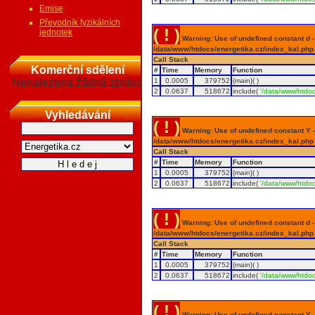
Emise
Převodník fyzikálních
( ! )
jednotek
Warning: Use of undefined constant d - a
/data/www/htdocs/energetika.cz/index_kal.php
Call Stack
Komerční sdělení
#
Time
Memory
Function
Nenalezena žádná zpráva
1
0.0005
379752
{main}( )
2
0.0637
518672
include(
'/data/www/htdoc
Vyhledávání
( ! )
Warning: Use of undefined constant Y - 
/data/www/htdocs/energetika.cz/index_kal.php
Call Stack
#
Time
Memory
Function
1
0.0005
379752
{main}( )
2
0.0637
518672
include(
'/data/www/htdoc
( ! )
Warning: Use of undefined constant d - a
/data/www/htdocs/energetika.cz/index_kal.php
Call Stack
#
Time
Memory
Function
1
0.0005
379752
{main}( )
2
0.0637
518672
include(
'/data/www/htdoc
( ! )
Warning: Use of undefined constant Y - 