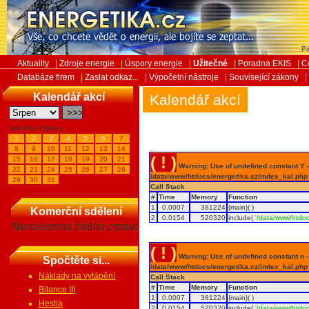
Pá
Aktuality
|
Zdroje energie
|
Úspory energie
|
Užitečné
|
Poradna EKIS
|
C
Databáze firem
|
Zaslat odkaz...
|
Výpočetní nástroje
|
Související zákony
|
Kalendář akcí
Kalendář akcí
Veletrhy, Výstavy...
1
2
3
4
5
6
7
8
9
10
11
12
13
14
( ! )
15
16
17
18
19
20
21
Warning: Use of undefined constant Y - 
22
23
24
25
26
27
28
/data/www/htdocs/energetika.cz/index_kal.php
29
30
31
Call Stack
#
Time
Memory
Function
1
0.0007
381224
{main}( )
Komerční sdělení
2
0.0154
520320
include(
'/data/www/htdoc
Nenalezena žádná zpráva
( ! )
Warning: Use of undefined constant n - a
Spočtěte si...
/data/www/htdocs/energetika.cz/index_kal.php
Náklady na vytápění
Call Stack
#
Time
Memory
Function
Bilance III
1
0.0007
381224
{main}( )
Hestia
2
0.0154
520320
include(
'/data/www/htdoc