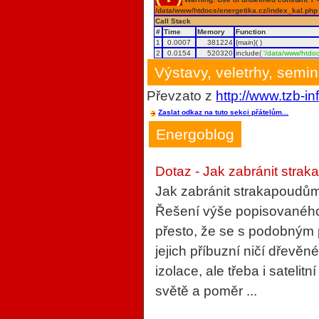
/data/www/htdocs/energetika.cz/index_kal.php
Call Stack
#
Time
Memory
Function
1
0.0007
381224
{main}( )
2
0.0154
520320
include(
'/data/www/htdoc
Výstavy, veletrhy, semi
Převzato z
http://www.tzb-in
Zaslat odkaz na tuto sekci přátelům...
Energoblog
Dotaz - Jak zabránit strak
Jak zabránit strakapoudům
Řešení výše popisovaného 
přesto, že se s podobným
jejich příbuzní ničí dřevěn
izolace, ale třeba i sateli
světě a poměr ...