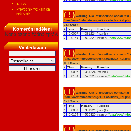
Emise
Převodník fyzikálních
( ! )
jednotek
Warning: Use of undefined constant d - a
/data/www/htdocs/energetika.cz/index_kal.php
Call Stack
Komerční sdělení
#
Time
Memory
Function
Nenalezena žádná zpráva
1
0.0007
381224
{main}( )
2
0.0154
520320
include(
'/data/www/htdoc
Vyhledávání
( ! )
Warning: Use of undefined constant Y - 
/data/www/htdocs/energetika.cz/index_kal.php
Call Stack
#
Time
Memory
Function
1
0.0007
381224
{main}( )
2
0.0154
520320
include(
'/data/www/htdoc
( ! )
Warning: Use of undefined constant d - a
/data/www/htdocs/energetika.cz/index_kal.php
Call Stack
#
Time
Memory
Function
1
0.0007
381224
{main}( )
2
0.0154
520320
include(
'/data/www/htdoc
( ! )
Warning: Use of undefined constant Y - 