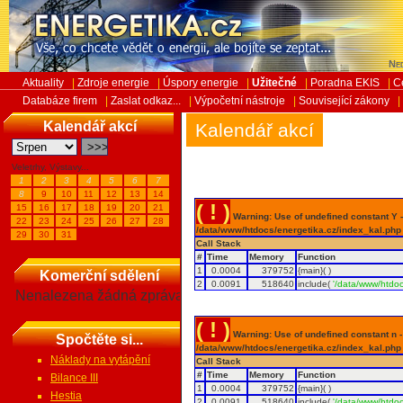
Ned
Aktuality
|
Zdroje energie
|
Úspory energie
|
Užitečné
|
Poradna EKIS
|
C
Databáze firem
|
Zaslat odkaz...
|
Výpočetní nástroje
|
Související zákony
|
Kalendář akcí
Kalendář akcí
Veletrhy, Výstavy...
1
2
3
4
5
6
7
8
9
10
11
12
13
14
( ! )
15
16
17
18
19
20
21
Warning: Use of undefined constant Y - 
22
23
24
25
26
27
28
/data/www/htdocs/energetika.cz/index_kal.php
29
30
31
Call Stack
#
Time
Memory
Function
1
0.0004
379752
{main}( )
Komerční sdělení
2
0.0091
518640
include(
'/data/www/htdoc
Nenalezena žádná zpráva
( ! )
Warning: Use of undefined constant n - a
Spočtěte si...
/data/www/htdocs/energetika.cz/index_kal.php
Náklady na vytápění
Call Stack
#
Time
Memory
Function
Bilance III
1
0.0004
379752
{main}( )
Hestia
2
0.0091
518640
include(
'/data/www/htdoc