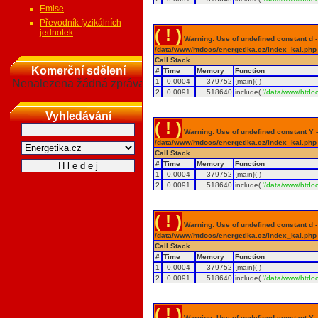
Emise
Převodník fyzikálních
( ! )
jednotek
Warning: Use of undefined constant d - a
/data/www/htdocs/energetika.cz/index_kal.php
Call Stack
Komerční sdělení
#
Time
Memory
Function
Nenalezena žádná zpráva
1
0.0004
379752
{main}( )
2
0.0091
518640
include(
'/data/www/htdoc
Vyhledávání
( ! )
Warning: Use of undefined constant Y - 
/data/www/htdocs/energetika.cz/index_kal.php
Call Stack
#
Time
Memory
Function
1
0.0004
379752
{main}( )
2
0.0091
518640
include(
'/data/www/htdoc
( ! )
Warning: Use of undefined constant d - a
/data/www/htdocs/energetika.cz/index_kal.php
Call Stack
#
Time
Memory
Function
1
0.0004
379752
{main}( )
2
0.0091
518640
include(
'/data/www/htdoc
( ! )
Warning: Use of undefined constant Y - 