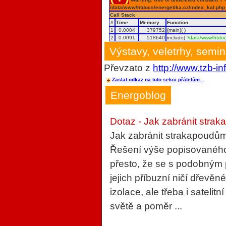
/data/www/htdocs/energetika.cz/index_kal.php
Call Stack
#
Time
Memory
Function
1
0.0004
379752
{main}( )
2
0.0091
518640
include(
'/data/www/htdoc
Výstavy, veletrhy, semi
Převzato z
http://www.tzb-in
Zaslat odkaz na tuto sekci přátelům...
Energoblog
Dotaz - Jak zabránit strak
Jak zabránit strakapoudům
Řešení výše popisovaného 
přesto, že se s podobným
jejich příbuzní ničí dřevěn
izolace, ale třeba i sateli
světě a poměr ...