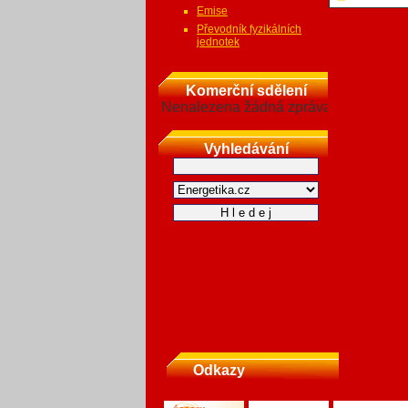
Emise
Převodník fyzikálních
jednotek
Komerční sdělení
Nenalezena žádná zpráva
Vyhledávání
Odkazy