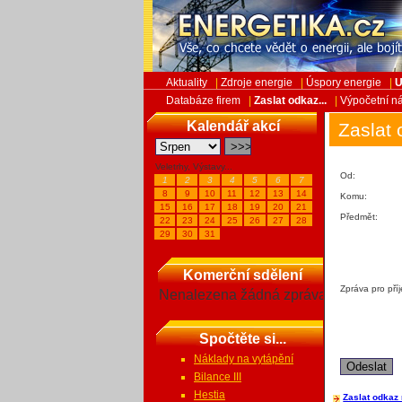
Aktuality
|
Zdroje energie
|
Úspory energie
|
U
Databáze firem
|
Zaslat odkaz...
|
Výpočetní ná
Kalendář akcí
Zaslat 
Veletrhy, Výstavy...
Od:
1
2
3
4
5
6
7
8
9
10
11
12
13
14
Komu:
15
16
17
18
19
20
21
Předmět:
22
23
24
25
26
27
28
29
30
31
Komerční sdělení
Zpráva pro pří
Nenalezena žádná zpráva
Spočtěte si...
Náklady na vytápění
Bilance III
Hestia
Zaslat odkaz 