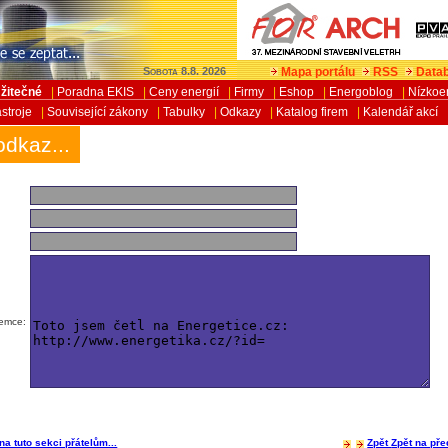
Mapa portálu
RSS
Datab
Sobota 8.8. 2026
žitečné
|
Poradna EKIS
|
Ceny energií
|
Firmy
|
Eshop
|
Energoblog
|
Nízkoe
stroje
|
Související zákony
|
Tabulky
|
Odkazy
|
Katalog firem
|
Kalendář akcí
odkaz...
jemce:
na tuto sekci přátelům...
Zpět
Zpět na pře