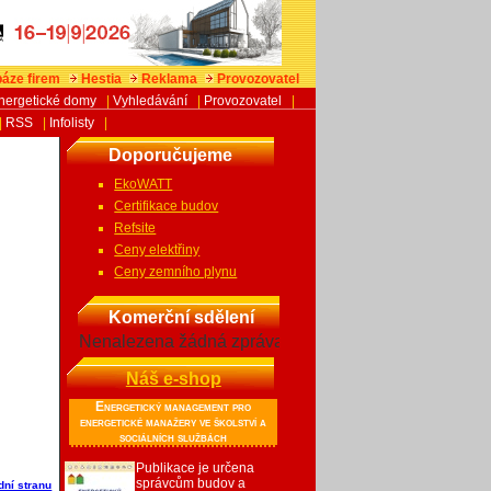
áze firem
Hestia
Reklama
Provozovatel
nergetické domy
|
Vyhledávání
|
Provozovatel
|
|
RSS
|
Infolisty
|
Doporučujeme
EkoWATT
Certifikace budov
Refsite
Ceny elektřiny
Ceny zemního plynu
Komerční sdělení
Nenalezena žádná zpráva
Náš e-shop
Energetický management pro
energetické manažery ve školství a
sociálních službách
Publikace je určena
správcům budov a
dní stranu