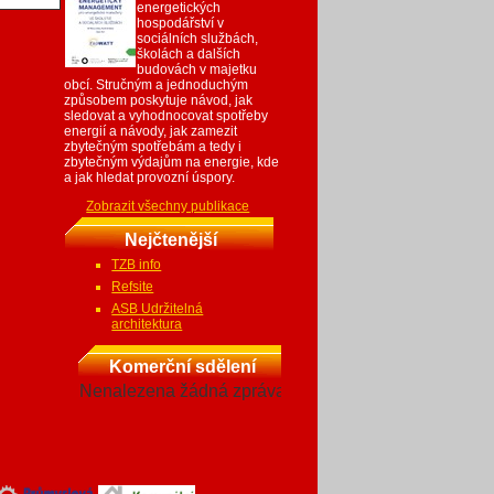
energetických
hospodářství v
sociálních službách,
školách a dalších
budovách v majetku
obcí. Stručným a jednoduchým
způsobem poskytuje návod, jak
sledovat a vyhodnocovat spotřeby
energií a návody, jak zamezit
zbytečným spotřebám a tedy i
zbytečným výdajům na energie, kde
a jak hledat provozní úspory.
Zobrazit všechny publikace
Nejčtenější
TZB info
Refsite
ASB Udržitelná
architektura
Komerční sdělení
Nenalezena žádná zpráva