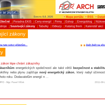
Mapa portálu
RSS
Datab
Sobota 8.8. 2026
žitečné
|
Poradna EKIS
|
Ceny energií
|
Firmy
|
Eshop
|
Energoblog
|
Nízkoe
stroje
|
Související zákony
|
Tabulky
|
Odkazy
|
Katalog firem
|
Kalendář akcí
jící zákony
na tuto sekci přátelům...
Zpět
Zpět na pře
ty
 zákon lépe chrání zákazníky
ákazníkům
energetických společností ale také větší
bezpečnost a stabilit
ektřiny nebo plynu zajišťuje
nový energetický zákon
, který nabyl účinnost
hoto roku. Dodavatelům energií n ...
MPO - Mgr. Pavel Vlček
2011-08-