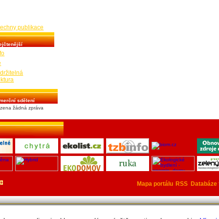
třebám a tedy i
ajům na energie, kde
rovozní úspory.
šechny publikace
ejčtenější
fo
e
ržitelná
ektura
merční sdělení
zena žádná zpráva
Mapa portálu
RSS
Databáze 
Energetika.cz 2026 © Všechna práva vyhrazena Pr