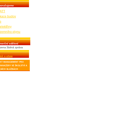
poručujeme
ATT
fikace budov
e
elektřiny
zemního plynu
merční sdělení
zena žádná zpráva
áš e-shop
ký management pro
manažery ve školství a
lních službách
blikace je určena
rávcům budov a
ergetických
spodářství v
ciálních službách,
olách a dalších
dovách v majetku
m a jednoduchým
ytuje návod, jak
hodnocovat spotřeby
dy, jak zamezit