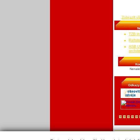
zbytečným spo
zbytečným výd
a jak hledat p
Zobrazit v
N
TZB in
Refsit
ASB Ud
archit
Ko
Nenale
Odkazy