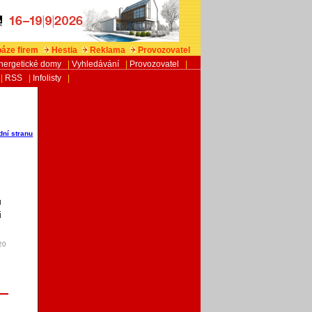
áze firem
Hestia
Reklama
Provozovatel
nergetické domy
|
Vyhledávání
|
Provozovatel
|
|
RSS
|
Infolisty
|
dní stranu
u
i
20