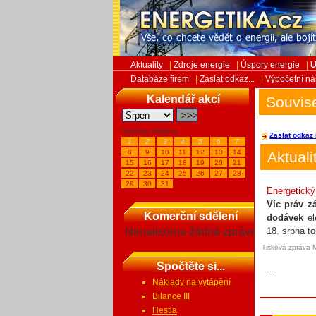
Aktuality
|
Zdroje energie
|
Úspory energie
|
U
Databáze firem
|
Zaslat odkaz...
|
Výpočetní ná
Kalendář akcí
Souvise
Veletrhy, Výstavy...
Zaslat odkaz 
1
2
3
4
5
6
7
8
9
10
11
12
13
14
Aktuali
15
16
17
18
19
20
21
22
23
24
25
26
27
28
29
30
31
Energetický
Víc práv z
Komerční sdělení
dodávek
el
Nenalezena žádná zpráva
18. srpna to
Tisková zpráva 
Spočtěte si...
...
Náklady na vytápění
Bilance III
Hestia