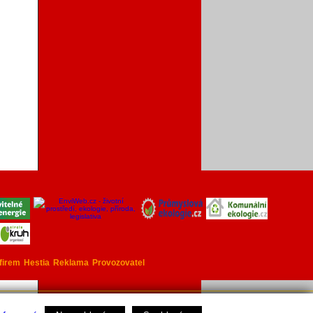
firem
Hestia
Reklama
Provozovatel
ovozovatelem toho serveru je
Ekowatt
.