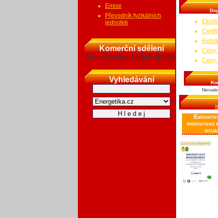
Emise
Do
Převodník fyzikálních
EkoW
jednotek
Certi
Refsit
Komerční sdělení
Ceny 
Nenalezena žádná zpráva
Ceny 
Vyhledávání
Ko
Nenale
N
Energetic
energetické 
sociá
Pu
sp
en
ho
so
šk
bu
obcí. Stručný
způsobem posk
sledovat a vy
energií a návo