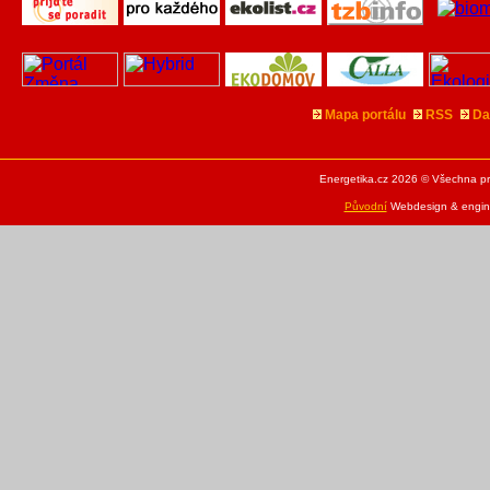
Mapa portálu
RSS
Da
Energetika.cz 2026 © Všechna pr
Původní
Webdesign & engine