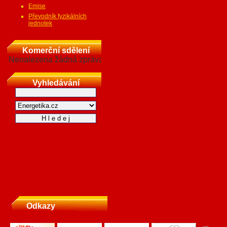
Emise
Převodník fyzikálních
jednotek
Komerční sdělení
Nenalezena žádná zpráva
Vyhledávání
Odkazy