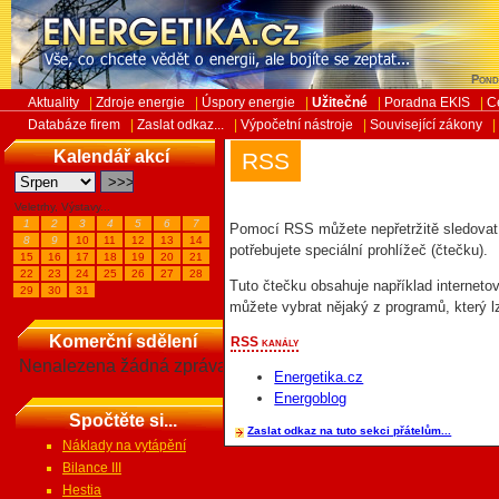
Pond
Aktuality
|
Zdroje energie
|
Úspory energie
|
Užitečné
|
Poradna EKIS
|
C
Databáze firem
|
Zaslat odkaz...
|
Výpočetní nástroje
|
Související zákony
|
Kalendář akcí
RSS
Veletrhy, Výstavy...
1
2
3
4
5
6
7
Pomocí RSS můžete nepřetržitě sledovat
8
9
10
11
12
13
14
potřebujete speciální prohlížeč (čtečku).
15
16
17
18
19
20
21
22
23
24
25
26
27
28
Tuto čtečku obsahuje například interneto
29
30
31
můžete vybrat nějaký z programů, který l
Komerční sdělení
RSS kanály
Nenalezena žádná zpráva
Energetika.cz
Energoblog
Spočtěte si...
Zaslat odkaz na tuto sekci přátelům...
Náklady na vytápění
Bilance III
Hestia