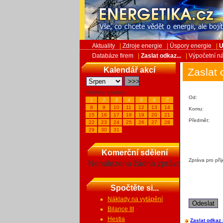
Aktuality
|
Zdroje energie
|
Úspory energie
|
U
Databáze firem
|
Zaslat odkaz...
|
Výpočetní ná
Kalendář akcí
Zaslat 
Veletrhy, Výstavy...
Od:
1
2
3
4
5
6
7
8
9
10
11
12
13
14
Komu:
15
16
17
18
19
20
21
Předmět:
22
23
24
25
26
27
28
29
30
31
Komerční sdělení
Zpráva pro pří
Nenalezena žádná zpráva
Spočtěte si...
Náklady na vytápění
Bilance III
Hestia
Zaslat odkaz 