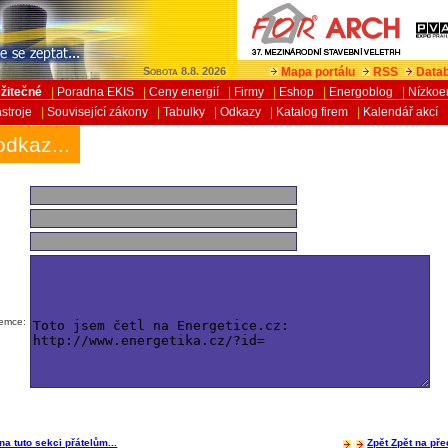
Mapa portálu
RSS
Datab
Sobota 8.8. 2026
žitečné
|
Poradna EKIS
|
Ceny energií
|
Firmy
|
Eshop
|
Energoblog
|
Nízkoe
stroje
|
Související zákony
|
Tabulky
|
Odkazy
|
Katalog firem
|
Kalendář akcí
odkaz...
jemce:
na tuto sekci přátelům...
Zpět
Zpět na pře