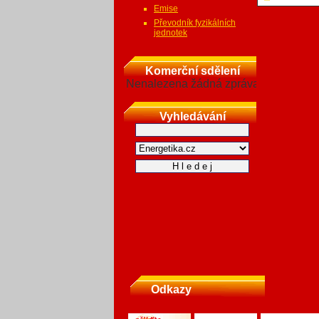
Emise
Převodník fyzikálních
jednotek
Komerční sdělení
Nenalezena žádná zpráva
Vyhledávání
Odkazy