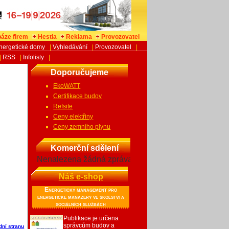
áze firem
Hestia
Reklama
Provozovatel
nergetické domy
|
Vyhledávání
|
Provozovatel
|
|
RSS
|
Infolisty
|
Doporučujeme
EkoWATT
Certifikace budov
Refsite
Ceny elektřiny
Ceny zemního plynu
Komerční sdělení
Nenalezena žádná zpráva
Náš e-shop
Energetický management pro
energetické manažery ve školství a
sociálních službách
Publikace je určena
správcům budov a
dní stranu