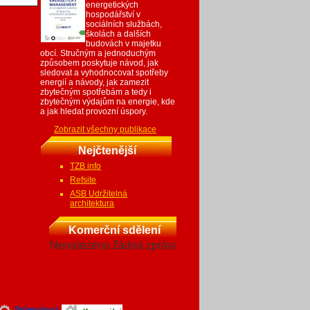
energetických
hospodářství v
sociálních službách,
školách a dalších
budovách v majetku
obcí. Stručným a jednoduchým
způsobem poskytuje návod, jak
sledovat a vyhodnocovat spotřeby
energií a návody, jak zamezit
zbytečným spotřebám a tedy i
zbytečným výdajům na energie, kde
a jak hledat provozní úspory.
Zobrazit všechny publikace
Nejčtenější
TZB info
Refsite
ASB Udržitelná
architektura
Komerční sdělení
Nenalezena žádná zpráva