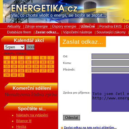
Čtvr
Aktuality
|
Zdroje energie
|
Úspory energie
|
Užitečné
|
Poradna EKIS
|
C
Databáze firem
|
Zaslat odkaz...
|
Výpočetní nástroje
|
Související zákony
Kalendář akcí
Zaslat odkaz...
Veletrhy, Výstavy...
Od:
1
2
3
4
5
6
7
8
9
10
11
12
13
14
Komu:
15
16
17
18
19
20
21
Předmět:
22
23
24
25
26
27
28
29
30
31
Komerční sdělení
Zpráva pro příjemce:
Nenalezena žádná zpráva
Spočtěte si...
Náklady na vytápění
Bilance III
Hestia
Zaslat odkaz na tuto sekci přátelům...