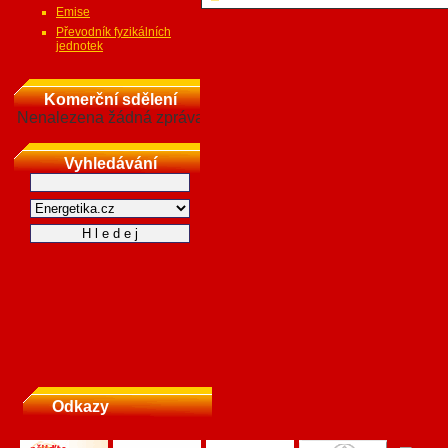
Emise
Převodník fyzikálních
jednotek
Komerční sdělení
Nenalezena žádná zpráva
Vyhledávání
Odkazy