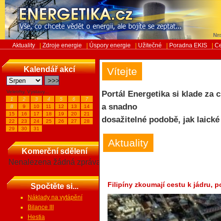
Ned
Aktuality
|
Zdroje energie
|
Úspory energie
|
Užitečné
|
Poradna EKIS
|
Ce
Kalendář akcí
Vítejte
Veletrhy, Výstavy...
Portál Energetika si klade za 
1
2
3
4
5
6
7
a snadno
8
9
10
11
12
13
14
15
16
17
18
19
20
21
dosažitelné podobě, jak laické
22
23
24
25
26
27
28
29
30
31
Aktuality
Komerční sdělení
Nenalezena žádná zpráva
Filipíny zkoumají cestu k jádru,
Spočtěte si...
Náklady na vytápění
Bilance III
Hestia