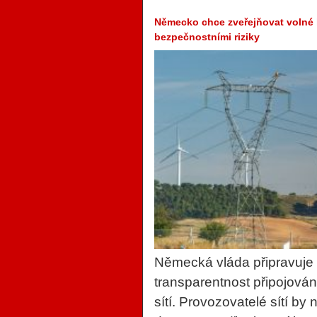
Německo chce zveřejňovat volné ka
bezpečnostními riziky
Německá vláda připravuje n
transparentnost připojován
sítí. Provozovatelé sítí by