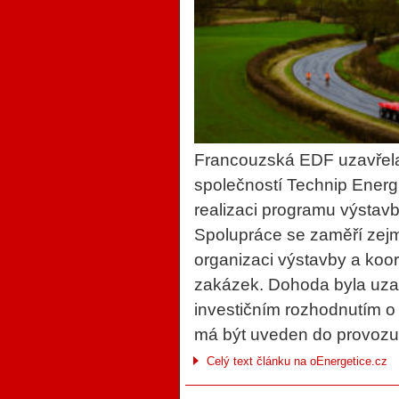
Francouzská EDF uzavřel
společností Technip Energi
realizaci programu výstavb
Spolupráce se zaměří zejm
organizaci výstavby a koo
zakázek. Dohoda byla uza
investičním rozhodnutím o
má být uveden do provozu
Celý text článku na oEnergetice.cz