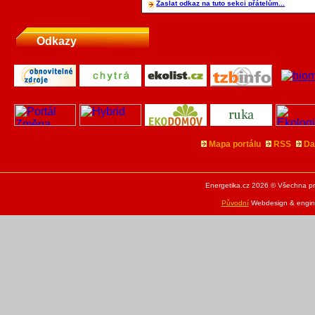
Zaslat odkaz na tuto sekci přátelům...
Odkazy
Mapa portálu
RSS
Da
Energetika.cz 2026 © Všechna pr
Původní
Webdesign & engine