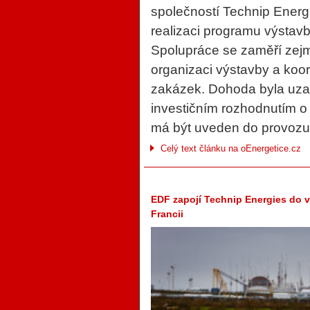
společností Technip Energi
realizaci programu výstavb
Spolupráce se zaměří zejm
organizaci výstavby a koo
zakázek. Dohoda byla uza
investičním rozhodnutím o
má být uveden do provozu
Celý text článku na oEnergetice.cz
EDF zapojí Technip Energies do 
Francii