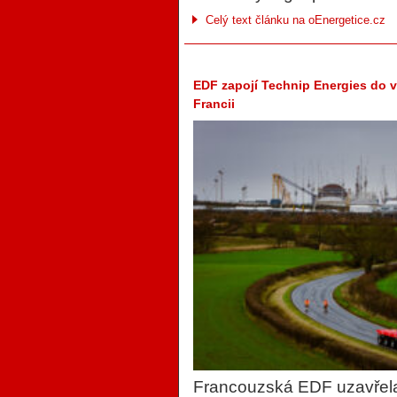
Celý text článku na oEnergetice.cz
EDF zapojí Technip Energies do 
Francii
Francouzská EDF uzavřel