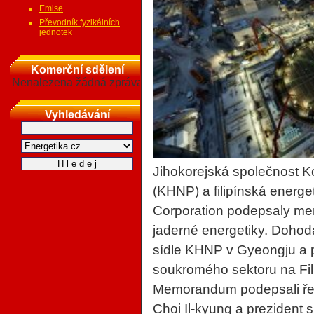
Emise
Převodník fyzikálních
jednotek
Komerční sdělení
Nenalezena žádná zpráva
Vyhledávání
Jihokorejská společnost 
(KHNP) a filipínská energe
Corporation podepsaly me
jaderné energetiky. Dohod
sídle KHNP v Gyeongju a p
soukromého sektoru na Fil
Memorandum podepsali ře
Choi Il-kyung a prezident 