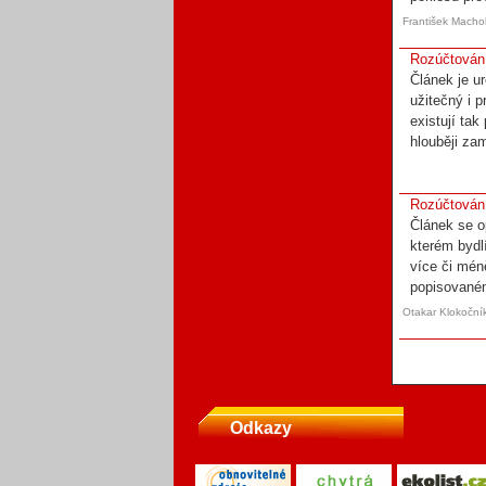
František Macho
Rozúčtování
Článek je u
užitečný i 
existují tak
hlouběji za
Rozúčtování
Článek se o
kterém bydl
více či mén
popisovaném
Otakar Klokoční
Odkazy