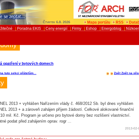
Mapa portálu
RSS
Datab
Čtvrtek 6.8. 2026
žitečné
|
Poradna EKIS
|
Ceny energií
|
Firmy
|
Eshop
|
Energoblog
|
Nízkoe
 domy
á opatření v bytových domech
na tuto sekci přátelům...
Zpět
Zpět na pře
ty
EL 2013 + vyhlášen Nařízením vlády č. 468/2012 Sb. byl dnes vyhlášen
EL 2013 + a zároveň zahájen příjem žádostí. Celkové alokované finanční
210 mil. Kč. Program je určeno pro bytové domy bez rozlišení vlastnictví.
tné podat před zahájením oprav. rogr ...
2013-02-