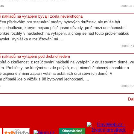
lda
2009-08-
 nákladů na vytápění bývají zcela nevěrohodná
rčen především pro statutární orgány bytových družstev, ale může být
pro jednotlivce, kterým nejsou příliš jasné důvody, proč mezi domácnostmi
 příkré rozdíly v nákladech na vytápění, a chtějí se nad touto problematikou
myslet. Vyhláška o rozúčtování ná ...
2009-07-
 nákladů na vytápění pod drobnohledem
pírá o zkušenosti z rozúčtování nákladů na vytápění v družstevním domě, v
ím. Problémy, se kterými se zde potýká, mají nicméně obecný charakter a
ě úspěšně s nimi zápasí většina ostatních družstevních domů. V
 případě jde o věžák s 98 bytovými jednotkami, ...
k
2009-02-
Dal