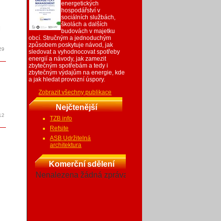
energetických
hospodářství v
sociálních službách,
školách a dalších
l
budovách v majetku
obcí. Stručným a jednoduchým
způsobem poskytuje návod, jak
29
sledovat a vyhodnocovat spotřeby
energií a návody, jak zamezit
zbytečným spotřebám a tedy i
zbytečným výdajům na energie, kde
a jak hledat provozní úspory.
Zobrazit všechny publikace
Nejčtenější
12
TZB info
Refsite
ASB Udržitelná
architektura
Komerční sdělení
Nenalezena žádná zpráva