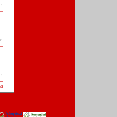
13
08
e
10
ší