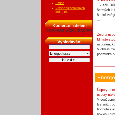
Vznikla Čes
Emise
15. září 20
Převodník fyzikálních
šetrných k 
jednotek
široké veřej
...
Komerční sdělení
Nenalezena žádná zpráva
Zelená úspo
Ministerstvo
Vyhledávání
úsporám, kt
V oblasti z
podmínka po
Energo
Úspory ener
úspory nákl
V současné
lze snížit p
hodnotu kle
poklesu pro