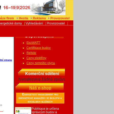
áze firem
Hestia
Reklama
Provozovatel
nergetické domy
|
Vyhledávání
|
Provozovatel
|
Doporučujeme
EkoWATT
Certifikace budov
Refsite
Ceny elektřiny
dní stranu
Ceny zemního plynu
Komerční sdělení
Nenalezena žádná zpráva
Náš e-shop
Energetický management pro
energetické manažery ve školství a
sociálních službách
04
Publikace je určena
správcům budov a