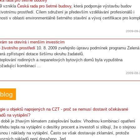
ká rada pro šetrné budovy
09 vznikla
Česká rada pro šetrné budovy
, která podporuje výstavbu budov
životnímu prostředí. Cílem sdružení je především vzdělávání profesionálů i
nosti v oblasti environmentálně šetrného stavění a vývoj certifikace pro komp
2009-09-
rám se otevírá i menším investicím
 životního prostředí
10. 8. 2009 zveřejnilo úpravu podmínek programu Zelená
erá zpřístupní dotace širšímu okruhu žadatelů.
ateplování rodinných a nepanelových bytových domů byla vypuštěna
žadující kombinaci ...
2009-08-
blog
gie u objektů napojených na CZT - proč se nemusí dostavit očekávané
adů na vytápění?
 době je žhavým tématem zateplování budov. Vhodnou kombinací opatření
otřebu tepla na vytápění o desítky procent a investoři si slibují, že o stejnou
snou i náklady na vytápění. Často se však dostavuje zklamání, protože
vozních nákladů není dosaženo. Jed ...