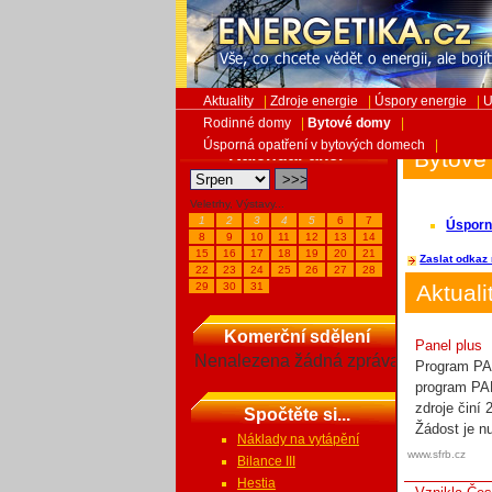
Aktuality
|
Zdroje energie
|
Úspory energie
|
U
Rodinné domy
|
Bytové domy
|
Úsporná opatření v bytových domech
|
Kalendář akcí
Bytové
Veletrhy, Výstavy...
1
2
3
4
5
6
7
Úsporn
8
9
10
11
12
13
14
15
16
17
18
19
20
21
Zaslat odkaz 
22
23
24
25
26
27
28
29
30
31
Aktuali
Komerční sdělení
Panel plus
Nenalezena žádná zpráva
Program PAN
program PAN
zdroje činí 
Spočtěte si...
Žádost je nu
Náklady na vytápění
www.sfrb.cz
Bilance III
Hestia