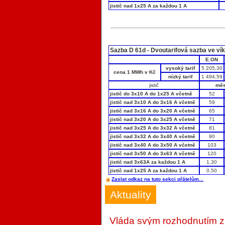
jistič nad 1x25 A za každou 1 A
Sazba D 61d - Dvoutarifová sazba ve v
E.ON
vysoký tarif
5 205,30
cena 1 MWh v Kč
nízký tarif
1 494,59
jistič
měs
jistič do 3x10 A do 1x25 A včetně
52
jistič nad 3x10 A do 3x16 A včetně
59
jistič nad 3x16 A do 3x20 A včetně
65
jistič nad 3x20 A do 3x25 A včetně
71
jistič nad 3x25 A do 3x32 A včetně
81
jistič nad 3x32 A do 3x40 A včetně
90
jistič nad 3x40 A do 3x50 A včetně
103
jistič nad 3x50 A do 3x63 A včetně
120
jistič nad 3x63A za každou 1 A
1,30
jistič nad 1x25 A za každou 1 A
0,50
Zaslat odkaz na tuto sekci přátelům...
Aktuality
Vláda svým rozhodnutím zmí