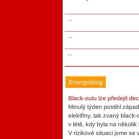
...
...
...
Energoblog
Black-outu lze předejít de
Minulý týden postihl zápa
elektřiny, tak zvaný blac
v létě, kdy byla na několik
V rizikové situaci jsme se v