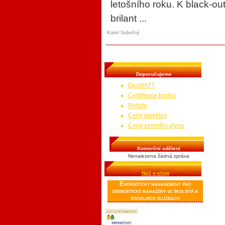
letošního roku. K black-o
brilant ...
Karel Srdečný
Doporučujeme
EkoWATT
Certifikace budov
Refsite
Ceny elektřiny
Ceny zemního plynu
Komerční sdělení
Nenalezena žádná zpráva
Náš e-shop
Energetický management pro
energetické manažery ve školství a
sociálních službách
Publikace je určena
správcům budov a