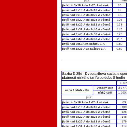
jistič
měs
jistič do 3x10 A do 1x25 A včetně
65
jistič nad 3x10 A do 3x16 A včetně
82
jistič nad 3x16 A do 3x20 A včetně
93
jistič nad 3x20 A do 3x25 A včetně
106
jistič nad 3x25 A do 3x32 A včetně
123
jistič nad 3x32 A do 3x40 A včetně
145
jistič nad 3x40 A do 3x50 A včetně
172
jistič nad 3x50 A do 3x63 A včetně
207
jistič nad 3x63A za každou 1 A
2,60
jistič nad 1x25 A za každou 1 A
0,80
Sazba D 25d - Dvoutarifová sazba s ope
platnosti nízkého tarifu po dobu 8 hodin
E.O
vysoký tarif
3 777
cena 1 MWh v Kč
nízký tarif
1 265
jistič
jistič do 3x10 A do 1x25 A včetně
83
jistič nad 3x10 A do 3x16 A včetně
109
jistič nad 3x16 A do 3x20 A včetně
126
jistič nad 3x20 A do 3x25 A včetně
148
jistič nad 3x25 A do 3x32 A včetně
179
jistič nad 3x32 A do 3x40 A včetně
214