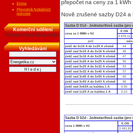
přepočet na ceny za 1 kWh
Emise
Převodník fyzikálních
Nově zrušené sazby D24 a 
jednotek
Sazba D 01d - Jednotarifová sazba (pro
Komerční sdělení
E.ON
cena za 1 MWh v Kč
Nenalezena žádná zpráva
3 979,11
jistič
měsí
jistič do 3x10 A do 1x25 A včetně
44
Vyhledávání
jistič nad 3x10 A do 3x16 A včetně
46
jistič nad 3x16 A do 3x20 A včetně
47
jistič nad 3x20 A do 3x25 A včetně
50
jistič nad 3x25 A do 3x32 A včetně
53
jistič nad 3x32 A do 3x40 A včetně
57
jistič nad 3x40 A do 3x50 A včetně
60
jistič nad 3x50 A do 3x63 A včetně
66
jistič nad 3x63A za každou 1 A
0,50
jistič nad 1x25 A za každou 1 A
0,10
Sazba D 02d - Jednotarifová sazba (pro 
E.ON
cena 1 MWh v Kč
3 491,82