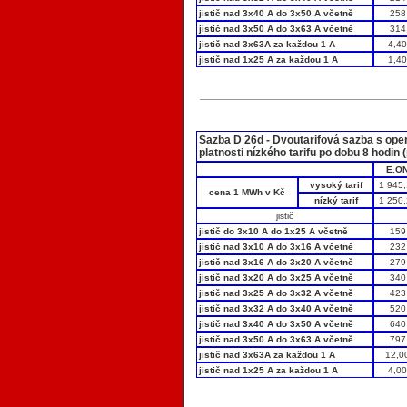
jistič nad 3x40 A do 3x50 A včetně
258
jistič nad 3x50 A do 3x63 A včetně
314
jistič nad 3x63A za každou 1 A
4,4
jistič nad 1x25 A za každou 1 A
1,4
Sazba D 26d - Dvoutarifová sazba s ope
platnosti nízkého tarifu po dobu 8 hodin (
E.O
vysoký tarif
1 945
cena 1 MWh v Kč
nízký tarif
1 250
jistič
jistič do 3x10 A do 1x25 A včetně
159
jistič nad 3x10 A do 3x16 A včetně
232
jistič nad 3x16 A do 3x20 A včetně
279
jistič nad 3x20 A do 3x25 A včetně
340
jistič nad 3x25 A do 3x32 A včetně
423
jistič nad 3x32 A do 3x40 A včetně
520
jistič nad 3x40 A do 3x50 A včetně
640
jistič nad 3x50 A do 3x63 A včetně
797
jistič nad 3x63A za každou 1 A
12,0
jistič nad 1x25 A za každou 1 A
4,0