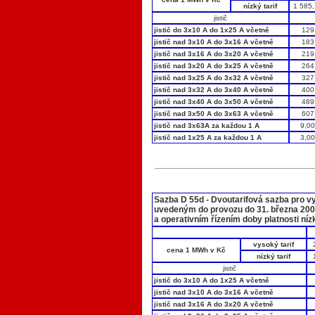
nízký tarif
1 585
jistič
jistič do 3x10 A do 1x25 A včetně
129
jistič nad 3x10 A do 3x16 A včetně
183
jistič nad 3x16 A do 3x20 A včetně
219
jistič nad 3x20 A do 3x25 A včetně
264
jistič nad 3x25 A do 3x32 A včetně
327
jistič nad 3x32 A do 3x40 A včetně
400
jistič nad 3x40 A do 3x50 A včetně
489
jistič nad 3x50 A do 3x63 A včetně
607
jistič nad 3x63A za každou 1 A
9,0
jistič nad 1x25 A za každou 1 A
3,0
Sazba D 55d - Dvoutarifová sazba pro v
uvedeným do provozu do 31. března 20
a operativním řízením doby platnosti níz
vysoký tarif
cena 1 MWh v Kč
nízký tarif
jistič
jistič do 3x10 A do 1x25 A včetně
jistič nad 3x10 A do 3x16 A včetně
jistič nad 3x16 A do 3x20 A včetně