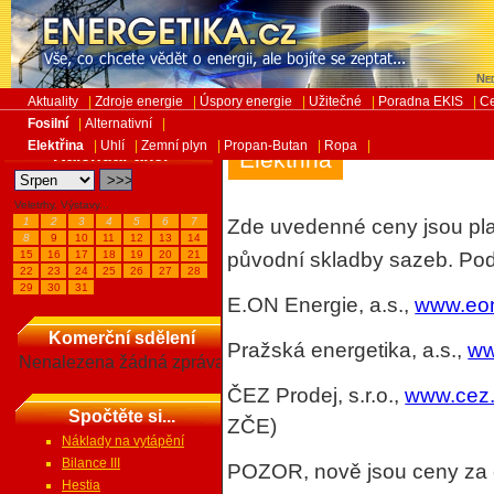
Ned
Aktuality
|
Zdroje energie
|
Úspory energie
|
Užitečné
|
Poradna EKIS
|
Ce
Fosilní
|
Alternativní
|
Elektřina
|
Uhlí
|
Zemní plyn
|
Propan-Butan
|
Ropa
|
Kalendář akcí
Elektřina
Veletrhy, Výstavy...
1
2
3
4
5
6
7
Zde uvedenné ceny jsou pla
8
9
10
11
12
13
14
15
16
17
18
19
20
21
původní skladby sazeb. Po
22
23
24
25
26
27
28
29
30
31
E.ON Energie, a.s.,
www.eo
Komerční sdělení
Pražská energetika, a.s.,
ww
Nenalezena žádná zpráva
ČEZ Prodej, s.r.o.,
www.cez
Spočtěte si...
ZČE)
Náklady na vytápění
Bilance III
POZOR, nově jsou ceny za 
Hestia