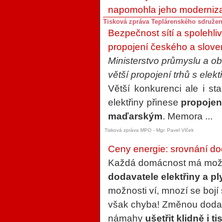
napomohla jeho moderniz
Tisková zpráva Teplárenského sdruže
Bezpečnost sítí a spolehliv
propojení českého a slov
Ministerstvo průmyslu a 
větší propojení trhů s elek
Větší konkurenci ale i st
elektřiny přinese
propojen
maďarským
. Memora ...
Tisková zpráva MPO - Mgr. Pavel Vlček
Ceny energie: srovnání dod
Každá domácnost má mo
dodavatele elektřiny a p
možnosti ví, mnozí se bojí 
však chyba! Změnou dodav
námahy
ušetřit klidně i t