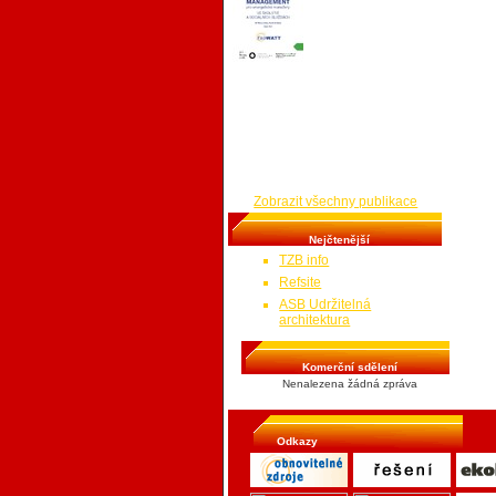
energetických
hospodářství v
sociálních službách,
školách a dalších
budovách v majetku
obcí. Stručným a jednoduchým
způsobem poskytuje návod, jak
sledovat a vyhodnocovat spotřeby
energií a návody, jak zamezit
zbytečným spotřebám a tedy i
zbytečným výdajům na energie, kde
a jak hledat provozní úspory.
Zobrazit všechny publikace
Nejčtenější
TZB info
Refsite
ASB Udržitelná
architektura
Komerční sdělení
Nenalezena žádná zpráva
Odkazy