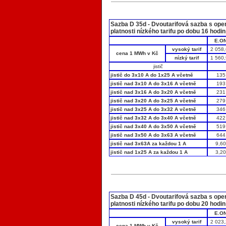
Sazba D 35d - Dvoutarifová sazba s ope
platnosti nízkého tarifu po dobu 16 hodin
E.O
vysoký tarif
2 058
cena 1 MWh v Kč
nízký tarif
1 560
jistič
jistič do 3x10 A do 1x25 A včetně
135
jistič nad 3x10 A do 3x16 A včetně
193
jistič nad 3x16 A do 3x20 A včetně
231
jistič nad 3x20 A do 3x25 A včetně
279
jistič nad 3x25 A do 3x32 A včetně
346
jistič nad 3x32 A do 3x40 A včetně
422
jistič nad 3x40 A do 3x50 A včetně
519
jistič nad 3x50 A do 3x63 A včetně
644
jistič nad 3x63A za každou 1 A
9,6
jistič nad 1x25 A za každou 1 A
3,2
Sazba D 45d - Dvoutarifová sazba s ope
platnosti nízkého tarifu po dobu 20 hodin
E.O
vysoký tarif
2 023
cena 1 MWh v Kč