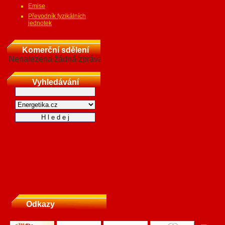
Emise
Převodník fyzikálních
jednotek
Komerční sdělení
Nenalezena žádná zpráva
Vyhledávání
Odkazy