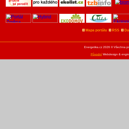
Mapa portálu
RSS
Da
Energetika.cz 2026 © Všechna pr
Původní
Webdesign & engine