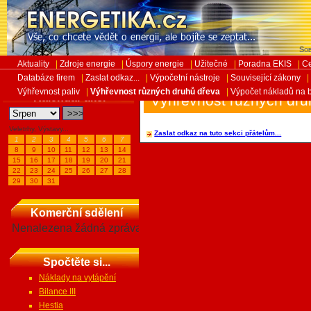
Sob
Aktuality
|
Zdroje energie
|
Úspory energie
|
Užitečné
|
Poradna EKIS
|
Ce
Databáze firem
|
Zaslat odkaz...
|
Výpočetní nástroje
|
Související zákony
|
Výhřevnost paliv
|
Výhřevnost různých druhů dřeva
|
Výpočet nákladů na 
Kalendář akcí
Výhřevnost různých dru
Veletrhy, Výstavy...
Zaslat odkaz na tuto sekci přátelům...
1
2
3
4
5
6
7
8
9
10
11
12
13
14
15
16
17
18
19
20
21
22
23
24
25
26
27
28
29
30
31
Komerční sdělení
Nenalezena žádná zpráva
Spočtěte si...
Náklady na vytápění
Bilance III
Hestia